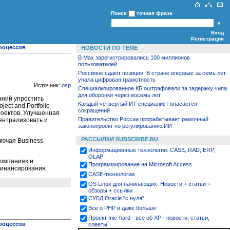
Поиск
точная фраза
Вход
Регистрация
роцессов
НОВОСТИ ПО ТЕМЕ
В Max зарегистрировались 100 миллионов
пользователей
Россияне сдают позиции. В стране впервые за семь лет
упала цифровая грамотность
Источник:
osp
Специализированное КБ оштрафовали за задержку чипа
для оборонки через восемь лет
аний упростить
Каждый четвертый ИT-специалист опасается
ect and Portfolio
сокращений
роектов. Улучшенная
Правительство России прорабатывает рамочный
централизовать и
законопроект по регулированию ИИ
РАССЫЛКИ SUBSCRIBE.RU
лючая Business
Информационные технологии: CASE, RAD, ERP,
OLAP
компаниях и
Программирование на Microsoft Access
 финансирования.
CASE-технологии
OS Linux для начинающих. Новости + статьи +
обзоры + ссылки
СУБД Oracle "с нуля"
Все о PHP и даже больше
Проект mic-hard - все об XP - новости, статьи,
роцессов
советы