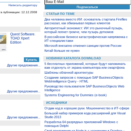
Написать редактору
та публикации: 12.12.2008
СТАТЬИ ПО ТЕМЕ
Два человека вместо ИИ: основатель стартапа Fireflies
рассказал, как обманывал первых клиентов
Авторитетный экономист: ИИ это рыночный пузырь,
который лопнет громче, чем пузырь доткомов
Quest Software.
В российском бизнесе катастрофическая напряженка с
TOAD Xpert
ИТ-специалистами
Edition
Microsoft внезапно отменил санкции против России
Китай больше не нужен
НОВИНКИ КАТАЛОГА DOWNLOAD
5 бесплатных приложений, которые будут напоминать
Другие предложения...
вам отдохнуть от экрана компьютера или смартфона
Шаблоны облачной архитектуры
Создание запросов с помощью SAP BusinessObjects
WebIntelligence Query - HTML
Руководство пользователя SAP BusinessObjects Web
Intelligence
Другие предложения...
Systems Engineering for Dummies (e-book)
ИСХОДНИКИ
Отдам код в хорошие руки. Мошенничество в ИТ-сфере
Большой набор примеров кода расширений для Visual
Studio 2013
Другие предложения...
Разработка 64-разрядных приложений Windows с
помощью Delphi
Своё приложение на Node.js с хранением в Dropbox -