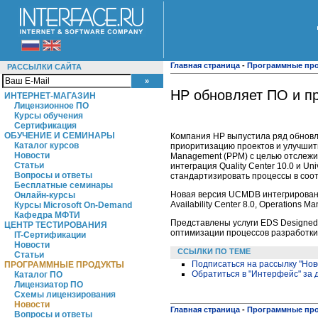
Главная страница
-
Программные пр
РАССЫЛКИ САЙТА
HP обновляет ПО и п
ИНТЕРНЕТ-МАГАЗИН
Лицензионное ПО
Курсы обучения
Сертификация
ОБУЧЕНИЕ И СЕМИНАРЫ
Компания HP выпустила ряд обновле
Каталог курсов
приоритизацию проектов и улучшить у
Новости
Management (PPM) с целью отслежи
Статьи
интеграция Quality Center 10.0 и U
Вопросы и ответы
стандартизировать процессы в соот
Бесплатные семинары
Новая версия UCMDB интегрирована 
Онлайн-курсы
Availability Center 8.0, Operations 
Курсы Microsoft On-Demand
Кафедра МФТИ
Представлены услуги EDS Designed f
ЦЕНТР ТЕСТИРОВАНИЯ
оптимизации процессов разработки 
IT-Сертификации
Новости
ССЫЛКИ ПО ТЕМЕ
Статьи
Подписаться на рассылку "Нов
ПРОГРАММНЫЕ ПРОДУКТЫ
Обратиться в "Интерфейс" за
Каталог ПО
Лицензиатор ПО
Схемы лицензирования
Новости
Главная страница
-
Программные пр
Вопросы и ответы