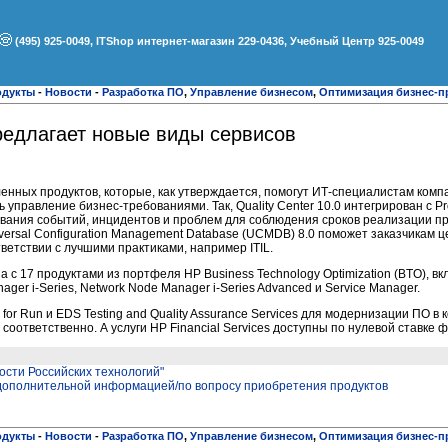
(495) 925-0049, ITShop интернет-магазин 229-0436, Учебный Центр 925-0049
одукты
-
Новости
-
Разработка ПО
,
Управление бизнесом
,
Оптимизация бизнес-п
редлагает новые виды сервисов
нных продуктов, которые, как утверждается, помогут ИТ-специалистам комп
правление бизнес-требованиями. Так, Quality Center 10.0 интегрирован с Proj
вания событий, инцидентов и проблем для соблюдения сроков реализации п
niversal Configuration Management Database (UCMDB) 8.0 поможет заказчикам 
ветствии с лучшими практиками, например ITIL.
с 17 продуктами из портфеля HP Business Technology Optimization (BTO), вк
Manager i-Series, Network Node Manager i-Series Advanced и Service Manager.
or Run и EDS Testing and Quality Assurance Services для модернизации ПО в 
соответственно. А услуги HP Financial Services доступны по нулевой ставке
ости Российских технологий"
 дополнительной информацией/по вопросу приобретения продуктов
одукты
-
Новости
-
Разработка ПО
,
Управление бизнесом
,
Оптимизация бизнес-п