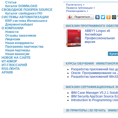
Статьи
Распечатать »
Каталог DOWNLOAD
Правила публикации »
СВОБОДНОЕ ПО/OPEN SOURCE
Рекомендовать »
Каталог свободного ПО
Поделиться…
СИСТЕМЫ АВТОМАТИЗАЦИИ
ERP-система iRenaissance
Документооборот
МАГАЗИН ПРОГРАММНОГО ОБЕСП
О КОМПАНИИ
ABBYY Lingvo x6
Новости
Английская
Отзывы заказчиков
Профессиональная
Лицензии
версия
Наши координаты
Программа партнерства
Наши партнеры
Наши вакансии
НОВОЕ НА САЙТЕ
ИТ-ЮМОР
КУРСЫ ОБУЧЕНИЯ
WWW.ITSHOP.
ИТ-ГЛОССАРИЙ
RSS-ЛЕНТА
Разработка приложений баз дан
АРХИВ
Oracle. Программирование на 
Разработка приложений Win32 в
МАГАЗИН СЕРТИФИКАЦИОННЫХ Э
IBM Case Manager V5.2.1 Solut
IBM Security AppScan Source Ed
Introduction to Programming U
3D ПРИНТЕРЫ | 3D ПЕЧАТЬ
WWW.I