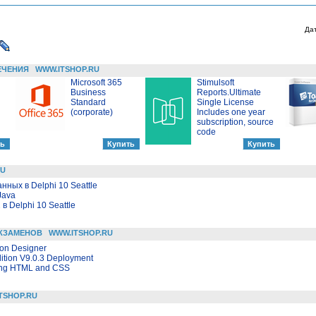
Да
ЕЧЕНИЯ
WWW.ITSHOP.RU
Microsoft 365
Stimulsoft
Business
Reports.Ultimate
Standard
Single License
(corporate)
Includes one year
subscription, source
code
RU
ных в Delphi 10 Seattle
Java
 Delphi 10 Seattle
КЗАМЕНОВ
WWW.ITSHOP.RU
ion Designer
ition V9.0.3 Deployment
sing HTML and CSS
TSHOP.RU