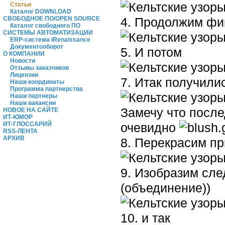
Статьи
Каталог DOWNLOAD
4. Продолжим фи
СВОБОДНОЕ ПО/OPEN SOURCE
Каталог свободного ПО
СИСТЕМЫ АВТОМАТИЗАЦИИ
ERP-система iRenaissance
Документооборот
5. И потом
О КОМПАНИИ
Новости
Отзывы заказчиков
Лицензии
7. Итак получили
Наши координаты
Программа партнерства
Наши партнеры
Наши вакансии
Замечу что после
НОВОЕ НА САЙТЕ
ИТ-ЮМОР
очевидно
ИТ-ГЛОССАРИЙ
RSS-ЛЕНТА
АРХИВ
8. Перекрасим пр
9. Изобразим сле
(объединение))
10. и так