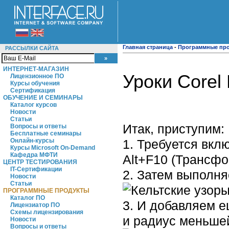
Главная страница
-
Программные пр
РАССЫЛКИ САЙТА
ИНТЕРНЕТ-МАГАЗИН
Уроки Corel
Лицензионное ПО
Курсы обучения
Сертификация
ОБУЧЕНИЕ И СЕМИНАРЫ
Каталог курсов
Новости
Статьи
Итак, приступим:
Вопросы и ответы
Бесплатные семинары
1. Требуется вкл
Онлайн-курсы
Курсы Microsoft On-Demand
Кафедра МФТИ
Alt+F10 (Трансф
ЦЕНТР ТЕСТИРОВАНИЯ
IT-Сертификации
2. Затем выполн
Новости
Статьи
ПРОГРАММНЫЕ ПРОДУКТЫ
Каталог ПО
3. И добавляем 
Лицензиатор ПО
Схемы лицензирования
и радиус меньшей
Новости
Вопросы и ответы