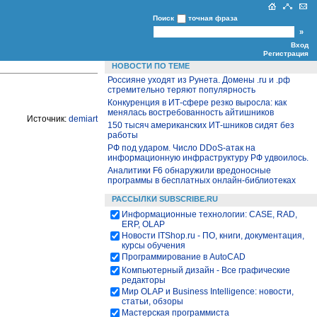
Поиск
точная фраза
Вход
Регистрация
НОВОСТИ ПО ТЕМЕ
Россияне уходят из Рунета. Домены .ru и .рф
стремительно теряют популярность
Конкуренция в ИТ-сфере резко выросла: как
менялась востребованность айтишников
Источник:
demiart
150 тысяч американских ИТ-шников сидят без
работы
РФ под ударом. Число DDoS-атак на
информационную инфраструктуру РФ удвоилось.
Аналитики F6 обнаружили вредоносные
программы в бесплатных онлайн-библиотеках
РАССЫЛКИ SUBSCRIBE.RU
Информационные технологии: CASE, RAD,
ERP, OLAP
Новости ITShop.ru - ПО, книги, документация,
курсы обучения
Программирование в AutoCAD
Компьютерный дизайн - Все графические
редакторы
Мир OLAP и Business Intelligence: новости,
статьи, обзоры
Мастерская программиста