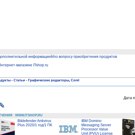
 дополнительной информацией/по вопросу приобретения продуктов
Интернет-магазине ITshop.ru
одукты
-
Статьи
-
Графические редакторы
,
Corel
Дата п
ЕЧЕНИЯ
WWW.ITSHOP.RU
Bitdefender Antivirus
IBM Domino
Plus 2020/1 год/1 ПК
Messaging Server
Processor Value
Unit (PVU) License