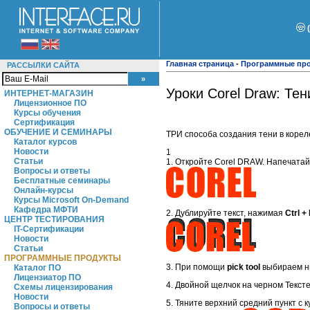
Главная страница
-
Программные пр
РАССЫЛКИ САЙТА
Уроки Corel Draw: Тен
ИНТЕРНЕТ-МАГАЗИН
Лицензионное ПО
Курсы обучения
Сертификация
ОБУЧЕНИЕ И СЕМИНАРЫ
ТРИ способа создания тени в корел
Каталог курсов
Новости
1
Статьи
1. Откройте Corel DRAW. Напечатай
Вопросы и ответы
Бесплатные семинары
Онлайн-курсы
Курсы Microsoft On-Demand
Кафедра МФТИ
2. Дублируйте текст, нажимая
Ctrl +
ЦЕНТР ТЕСТИРОВАНИЯ
IT-Сертификации
Новости
Статьи
ПРОГРАММНЫЕ ПРОДУКТЫ
3. При помощи
pick tool
выбираем н
Каталог ПО
Лицензиатор ПО
4. Двойной щелчок на черном Текст
Схемы лицензирования
Новости
5. Тяните верхний средний пункт с 
Вопросы и ответы