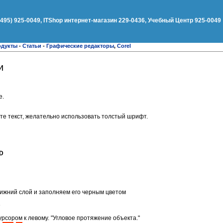
(495) 925-0049, ITShop интернет-магазин 229-0436, Учебный Центр 925-0049
одукты
-
Статьи
-
Графические редакторы
,
Corel
и
е.
те текст, желательно использовать толстый шрифт.
 D
ижний слой и заполняем его черным цветом
е
курсором к левому. "Угловое протяжение объекта."