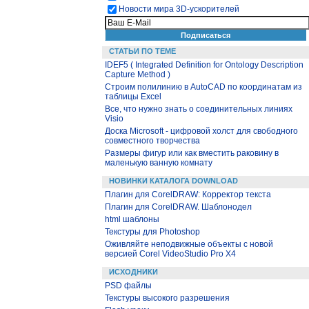
Новости мира 3D-ускорителей
СТАТЬИ ПО ТЕМЕ
IDEF5 ( Integrated Definition for Ontology Description
Capture Method )
Строим полилинию в AutoCAD по координатам из
таблицы Excel
Все, что нужно знать о соединительных линиях
Visio
Доска Microsoft - цифровой холст для свободного
совместного творчества
Размеры фигур или как вместить раковину в
маленькую ванную комнату
НОВИНКИ КАТАЛОГА DOWNLOAD
Плагин для CorelDRAW: Корректор текста
Плагин для CorelDRAW. Шаблонодел
html шаблоны
Текстуры для Photoshop
Оживляйте неподвижные объекты с новой
версией Corel VideoStudio Pro X4
ИСХОДНИКИ
PSD файлы
Текстуры высокого разрешения