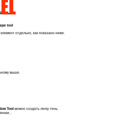
ape tool
элемент отдельно, как показано ниже.
аному выше.
dow Tool
можно создать легку тень.
ении...