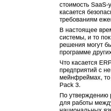
стоимость SaaS-у
касается безопасн
требованиям ежег
В настоящее вре
системы, и то по
решения могут бы
программе други
Что касается ER
предприятий с н
мейнфреймах, то 
Pack 3.
По утверждению 
для работы межд
национальных язы