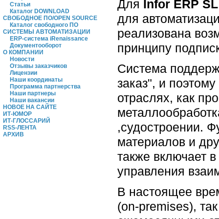
Для
Infor ERP S
Статьи
Каталог DOWNLOAD
для автоматизаци
СВОБОДНОЕ ПО/OPEN SOURCE
Каталог свободного ПО
реализована возм
СИСТЕМЫ АВТОМАТИЗАЦИИ
ERP-система iRenaissance
принципу подписк
Документооборот
О КОМПАНИИ
Новости
Система поддержи
Отзывы заказчиков
Лицензии
заказ", и поэтом
Наши координаты
Программа партнерства
Наши партнеры
отраслях, как п
Наши вакансии
НОВОЕ НА САЙТЕ
металлообработк
ИТ-ЮМОР
ИТ-ГЛОССАРИЙ
,судостроении. Ф
RSS-ЛЕНТА
АРХИВ
материалов и дру
также включает в
управления взаи
В настоящее врем
(on-premises), та