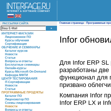
Главная страница
-
Программные пр
РАССЫЛКИ САЙТА
ИНТЕРНЕТ-МАГАЗИН
Infor обнов
Лицензионное ПО
Курсы обучения
Сертификация
ОБУЧЕНИЕ И СЕМИНАРЫ
Каталог курсов
Новости
Статьи
Для Infor ERP SL
Вопросы и ответы
Бесплатные семинары
разработаны две 
Онлайн-курсы
Курсы Microsoft On-Demand
Кафедра МФТИ
функционал для п
ЦЕНТР ТЕСТИРОВАНИЯ
IT-Сертификации
призвано облегчи
Новости
Статьи
ПРОГРАММНЫЕ ПРОДУКТЫ
Компания Infor п
Каталог ПО
Лицензиатор ПО
Infor ERP LX и In
Схемы лицензирования
Новости
Вопросы и ответы