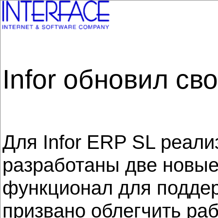
Infor обновил св
Для Infor ERP SL реал
разработаны две новые
функционал для поддер
призвано облегчить ра