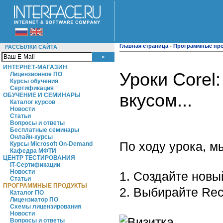
Главная страница
-
Программные пр
РАССЫЛКИ САЙТА
ИНТЕРНЕТ-МАГАЗИН
Уроки Corel:
Лицензионное ПО
Курсы обучения
Сертификация
вкусом...
ОБУЧЕНИЕ И СЕМИНАРЫ
Каталог курсов
Новости
Статьи
Вопросы и ответы
Бесплатные семинары
Онлайн-курсы
По ходу урока, м
Курсы Microsoft On-Demand
Кафедра МФТИ
ЦЕНТР ТЕСТИРОВАНИЯ
IT-Сертификации
Новости
1. Создайте новы
Статьи
ПРОГРАММНЫЕ ПРОДУКТЫ
2. Выбирайте Rec
Каталог ПО
Лицензиатор ПО
Схемы лицензирования
Новости
Вопросы и ответы