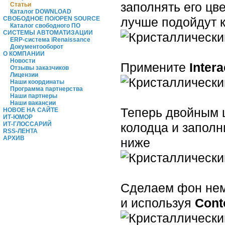
заполнять его цв
Статьи
Каталог DOWNLOAD
лучше подойдут к
СВОБОДНОЕ ПО/OPEN SOURCE
Каталог свободного ПО
СИСТЕМЫ АВТОМАТИЗАЦИИ
ERP-система iRenaissance
Документооборот
О КОМПАНИИ
Новости
Примените
Intera
Отзывы заказчиков
Лицензии
Наши координаты
Программа партнерства
Наши партнеры
Наши вакансии
Теперь двойным 
НОВОЕ НА САЙТЕ
ИТ-ЮМОР
колодца и заполн
ИТ-ГЛОССАРИЙ
RSS-ЛЕНТА
АРХИВ
ниже
Сделаем фон нем
и используя
Cont