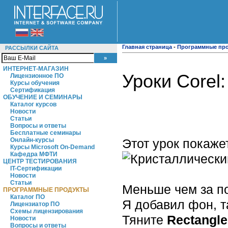
Главная страница
-
Программные пр
РАССЫЛКИ САЙТА
ИНТЕРНЕТ-МАГАЗИН
Уроки Corel
Лицензионное ПО
Курсы обучения
Сертификация
ОБУЧЕНИЕ И СЕМИНАРЫ
Каталог курсов
Новости
Статьи
Вопросы и ответы
Бесплатные семинары
Этот урок покаже
Онлайн-курсы
Курсы Microsoft On-Demand
Кафедра МФТИ
ЦЕНТР ТЕСТИРОВАНИЯ
IT-Сертификации
Новости
Статьи
Меньше чем за по
ПРОГРАММНЫЕ ПРОДУКТЫ
Каталог ПО
Я добавил фон, т
Лицензиатор ПО
Схемы лицензирования
Тяните
Rectangle
Новости
Вопросы и ответы