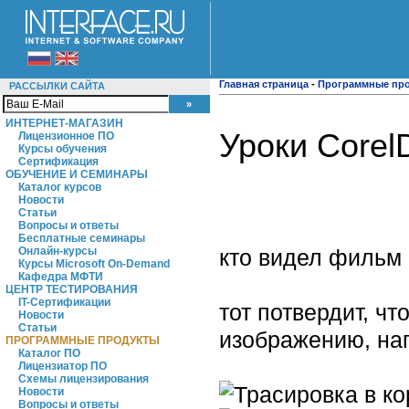
Главная страница
-
Программные пр
РАССЫЛКИ САЙТА
ИНТЕРНЕТ-МАГАЗИН
Уроки Corel
Лицензионное ПО
Курсы обучения
Сертификация
ОБУЧЕНИЕ И СЕМИНАРЫ
Каталог курсов
Новости
Статьи
Вопросы и ответы
Бесплатные семинары
кто видел фильм
Онлайн-курсы
Курсы Microsoft On-Demand
Кафедра МФТИ
ЦЕНТР ТЕСТИРОВАНИЯ
IT-Сертификации
тот потвердит, ч
Новости
Статьи
изображению, на
ПРОГРАММНЫЕ ПРОДУКТЫ
Каталог ПО
Лицензиатор ПО
Схемы лицензирования
Новости
Вопросы и ответы