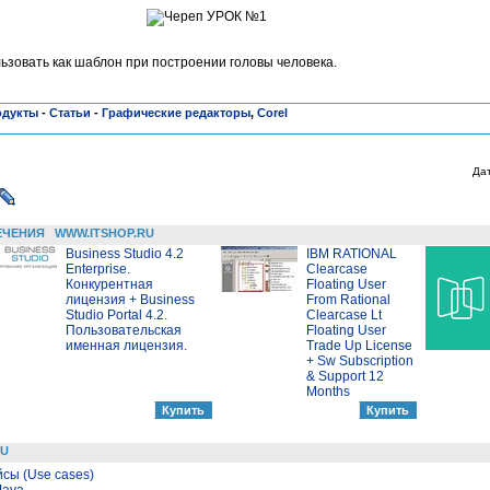
зовать как шаблон при построении головы человека.
одукты
-
Статьи
-
Графические редакторы
,
Corel
Да
ЕЧЕНИЯ
WWW.ITSHOP.RU
Business Studio 4.2
IBM RATIONAL
Enterprise.
Clearcase
Конкурентная
Floating User
лицензия + Business
From Rational
Studio Portal 4.2.
Clearcase Lt
Пользовательская
Floating User
именная лицензия.
Trade Up License
+ Sw Subscription
& Support 12
Months
RU
сы (Use cases)
Java