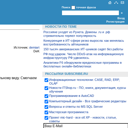
Поиск
точная фраза
Вход
Регистрация
НОВОСТИ ПО ТЕМЕ
Россияне уходят из Рунета. Домены .ru и .рф
стремительно теряют популярность
Конкуренция в ИТ-сфере резко выросла: как менялась
востребованность айтишников
Источник:
demiart
150 тысяч американских ИТ-шников сидят без работы
DeK
РФ под ударом. Число DDoS-атак на информационную
инфраструктуру РФ удвоилось.
Аналитики F6 обнаружили вредоносные программы в
бесплатных онлайн-библиотеках
РАССЫЛКИ SUBSCRIBE.RU
льному виду. Смегчаем
Информационные технологии: CASE, RAD, ERP,
OLAP
Новости ITShop.ru - ПО, книги, документация, курсы
обучения
Программирование в AutoCAD
Компьютерный дизайн - Все графические редакторы
Вопросы и ответы по MS SQL Server
Мастерская программиста
Проект mic-hard - все об XP - новости, статьи,
советы