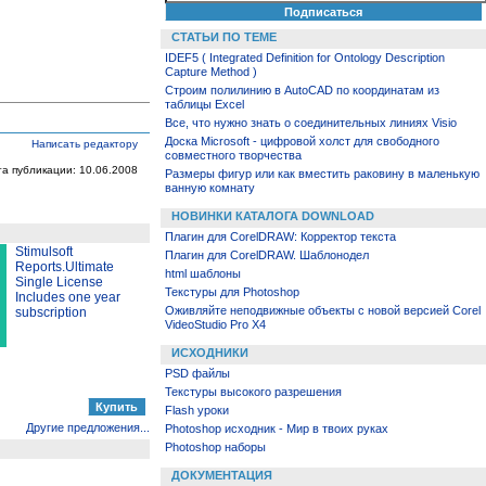
СТАТЬИ ПО ТЕМЕ
IDEF5 ( Integrated Definition for Ontology Description
Capture Method )
Строим полилинию в AutoCAD по координатам из
таблицы Excel
Все, что нужно знать о соединительных линиях Visio
Доска Microsoft - цифровой холст для свободного
Написать редактору
совместного творчества
та публикации: 10.06.2008
Размеры фигур или как вместить раковину в маленькую
ванную комнату
НОВИНКИ КАТАЛОГА DOWNLOAD
Плагин для CorelDRAW: Корректор текста
Stimulsoft
Плагин для CorelDRAW. Шаблонодел
Reports.Ultimate
html шаблоны
Single License
Текстуры для Photoshop
Includes one year
Оживляйте неподвижные объекты с новой версией Corel
subscription
VideoStudio Pro X4
ИСХОДНИКИ
PSD файлы
Текстуры высокого разрешения
Flash уроки
Другие предложения...
Photoshop исходник - Мир в твоих руках
Photoshop наборы
ДОКУМЕНТАЦИЯ