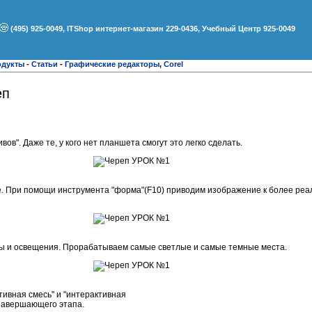
(495) 925-0049, ITShop интернет-магазин 229-0436, Учебный Центр 925-0049
одукты
-
Статьи
-
Графические редакторы
,
Corel
еп
ов". Даже те, у кого нет планшета смогут это легко сделать.
е. При помощи инструмента "форма"(F10) приводим изображение к более реа
ны и освещения. Прорабатываем самые светлые и самые темные места.
тивная смесь" и "интерактивная
 завершающего этапа.