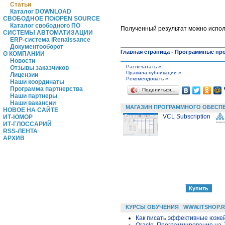
Статьи
Каталог DOWNLOAD
СВОБОДНОЕ ПО/OPEN SOURCE
Каталог свободного ПО
Полученный результат можно исполь
СИСТЕМЫ АВТОМАТИЗАЦИИ
ERP-система iRenaissance
Документооборот
Главная страница
-
Программные пр
О КОМПАНИИ
Новости
Распечатать »
Отзывы заказчиков
Правила публикации »
Лицензии
Рекомендовать »
Наши координаты
Программа партнерства
Поделиться…
Наши партнеры
Наши вакансии
МАГАЗИН ПРОГРАММНОГО ОБЕСП
НОВОЕ НА САЙТЕ
VCL Subscription
ИТ-ЮМОР
ИТ-ГЛОССАРИЙ
RSS-ЛЕНТА
АРХИВ
КУРСЫ ОБУЧЕНИЯ
WWW.ITSHOP.
Как писать эффективные юзкей
Oracle. Программирование на 