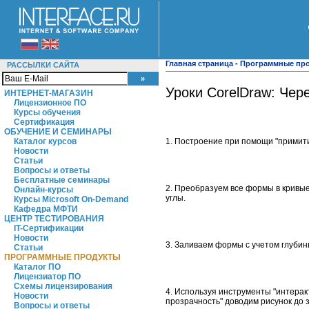
Главная страница
-
Программные пр
РАССЫЛКИ САЙТА
Уроки CorelDraw: Чер
ИНТЕРНЕТ-МАГАЗИН
Лицензионное ПО
Курсы обучения
Сертификация
ОБУЧЕНИЕ И СЕМИНАРЫ
1. Построение при помощи "примитив
Каталог курсов
Новости
Статьи
Вопросы и ответы
Бесплатные семинары
2. Преобразуем все формы в кривы
Онлайн-курсы
углы.
Курсы Microsoft On-Demand
Кафедра МФТИ
ЦЕНТР ТЕСТИРОВАНИЯ
IT-Сертификации
Новости
3. Заливаем формы с учетом глуби
Статьи
ПРОГРАММНЫЕ ПРОДУКТЫ
Каталог ПО
Лицензиатор ПО
Схемы лицензирования
4. Используя инструменты "интерак
Новости
прозрачность" доводим рисунок до
Вопросы и ответы