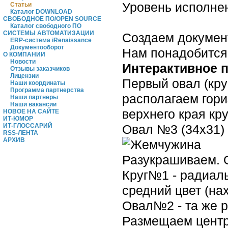
Уровень исполнен
Статьи
Каталог DOWNLOAD
СВОБОДНОЕ ПО/OPEN SOURCE
Каталог свободного ПО
СИСТЕМЫ АВТОМАТИЗАЦИИ
Создаем докумен
ERP-система iRenaissance
Документооборот
Нам понадобится
О КОМПАНИИ
Новости
Интерактивное 
Отзывы заказчиков
Лицензии
Первый овал (кру
Наши координаты
Программа партнерства
располагаем гори
Наши партнеры
Наши вакансии
верхнего края кру
НОВОЕ НА САЙТЕ
ИТ-ЮМОР
Овал №3 (34х31) 
ИТ-ГЛОССАРИЙ
RSS-ЛЕНТА
АРХИВ
Разукрашиваем. О
Круг№1 - радиальн
средний цвет (на
Овал№2 - та же р
Размещаем центры