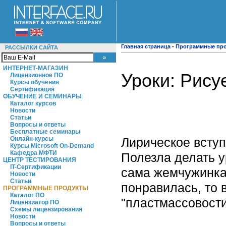
Главная страница
-
Программные пр
РАССЫЛКИ САЙТА
ИНТЕРНЕТ-МАГАЗИН
Уроки: Рис
Лицензионное ПО
Курсы обучения
Сертификация
ОБУЧЕНИЕ И СЕМИНАРЫ
Каталог курсов
Новости
Статьи
Вопросы и ответы
Бесплатные семинары
Лирическое всту
Онлайн-курсы
Курсы Microsoft On-Demand
Кафедра МФТИ
Полезла делать 
ЦЕНТР ТЕСТИРОВАНИЯ
IT-Сертификации
сама жемчужинка
Новости
Статьи
понравилась, то 
ПРОГРАММНЫЕ ПРОДУКТЫ
Каталог ПО
"пластмассовости
Лицензиатор ПО
Схемы лицензирования
Новости
Вопросы и ответы