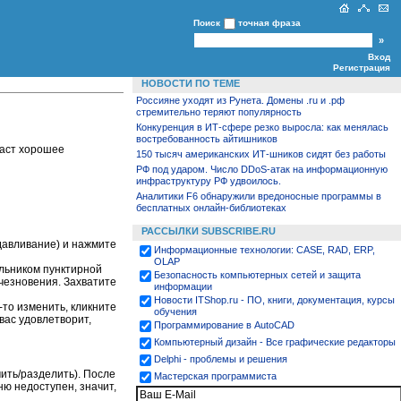
Поиск
точная фраза
Вход
Регистрация
НОВОСТИ ПО ТЕМЕ
Россияне уходят из Рунета. Домены .ru и .рф
стремительно теряют популярность
Конкуренция в ИТ-сфере резко выросла: как менялась
востребованность айтишников
даст хорошее
150 тысяч американских ИТ-шников сидят без работы
РФ под ударом. Число DDoS-атак на информационную
инфраструктуру РФ удвоилось.
Аналитики F6 обнаружили вредоносные программы в
бесплатных онлайн-библиотеках
РАССЫЛКИ SUBSCRIBE.RU
давливание) и нажмите
Информационные технологии: CASE, RAD, ERP,
OLAP
ольником пунктирной
Безопасность компьютерных сетей и защита
чезновения. Захватите
информации
Новости ITShop.ru - ПО, книги, документация, курсы
-то изменить, кликните
обучения
вас удовлетворит,
Программирование в AutoCAD
Компьютерный дизайн - Все графические редакторы
Delphi - проблемы и решения
чить/разделить). После
Мастерская программиста
ю недоступен, значит,