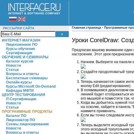
Главная страница
-
Программные пр
РАССЫЛКИ САЙТА
Уроки CorelDraw: Соз
ИНТЕРНЕТ-МАГАЗИН
Лицензионное ПО
Курсы обучения
Предлагаю вашему вниманию один и
Сертификация
настроение. Этот урок предназначе
ОБУЧЕНИЕ И СЕМИНАРЫ
Каталог курсов
Начнем. Выберите на панели и
Новости
Статьи
Создайте продолговатый треуго
Вопросы и ответы
Бесплатные семинары
Теперь начинается самое инте
Онлайн-курсы
кнопку Edit (редактирование).
Курсы Microsoft On-Demand
В появившемся диалоговом окн
Кафедра МФТИ
линией будет отображаться ко
ЦЕНТР ТЕСТИРОВАНИЯ
его мышкой и поместите так, 
IT-Сертификации
Когда вы добьетесь нужной тол
Новости
на осколке, зайдите в панель 
Статьи
нажмите применить.
ПРОГРАММНЫЕ ПРОДУКТЫ
Если вы точно следовали инстр
Каталог ПО
Лицензиатор ПО
Схемы лицензирования
Теперь выделите исходный тре
Новости
этого исходный треугольник о
Вопросы и ответы
вы выделили не ту часть оскол