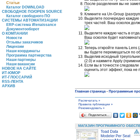
Статьи
После разделения вы не замет
Каталог DOWNLOAD
СВОБОДНОЕ ПО/OPEN SOURCE
Кликните на Un-Group (разгру
Каталог свободного ПО
Выделите поочередно каждую ч
СИСТЕМЫ АВТОМАТИЗАЦИИ
трех частей. Ваш осколок дол
ERP-система iRenaissance
Документооборот
Выделите каждую часть в отде
О КОМПАНИИ
Ваш осколок будет напоминать
Новости
Отзывы заказчиков
Лицензии
Теперь откройте панель Lens 
Наши координаты
вы будете перемещаться по об
Программа партнерства
Выделив исходный треугольник,
Наши партнеры
(2.0) и нажмите Apply (примен
Наши вакансии
Если вы в точности следовали
НОВОЕ НА САЙТЕ
оценить этот эффект, пока не
ИТ-ЮМОР
ИТ-ГЛОССАРИЙ
RSS-ЛЕНТА
АРХИВ
Главная страница
-
Программные пр
Распечатать »
Правила публикации »
Рекомендовать »
Поделиться…
МАГАЗИН ПРОГРАММНОГО ОБЕСП
Toad Data
Modeler Per Seat