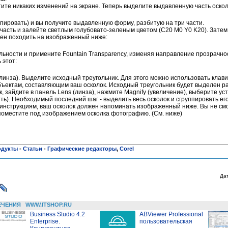
ите никаких изменений на экране. Теперь выделите выдавленную часть оскол
ппировать) и вы получите выдавленную форму, разбитую на три части.
асть и залейте светлым голубовато-зеленым цветом (C20 M0 Y0 K20). Затем 
жен походить на изображенный ниже:
льности и примените Fountain Transparency, изменяя направление прозрачнос
 этот:
(линза). Выделите исходный треугольник. Для этого можно использовать клав
ъектам, составляющим ваш осколок. Исходный треугольник будет выделен р
 зайдите в панель Lens (линза), нажмите Magnify (увеличение), выберите ус
ить). Необходимый последний шаг - выделить весь осколок и сгруппировать его
 инструкциям, ваш осколок должен напоминать изображенный ниже. Вы не см
 поместите под изображением осколка фотографию. (См. ниже)
одукты
-
Статьи
-
Графические редакторы
,
Corel
Да
ЕЧЕНИЯ
WWW.ITSHOP.RU
Business Studio 4.2
ABViewer Professional
Enterprise.
пользовательская