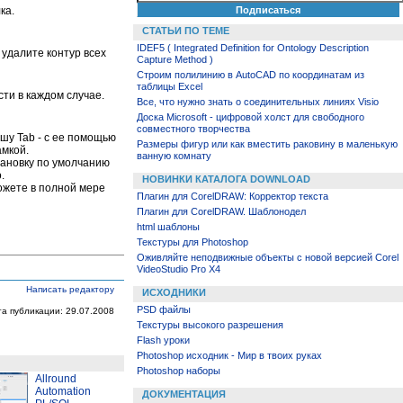
ка.
СТАТЬИ ПО ТЕМЕ
IDEF5 ( Integrated Definition for Ontology Description
удалите контур всех
Capture Method )
Строим полилинию в AutoCAD по координатам из
таблицы Excel
ти в каждом случае.
Все, что нужно знать о соединительных линиях Visio
Доска Microsoft - цифровой холст для свободного
совместного творчества
ишу Tab - с ее помощью
Размеры фигур или как вместить раковину в маленькую
амкой.
ванную комнату
тановку по умолчанию
.
НОВИНКИ КАТАЛОГА DOWNLOAD
ожете в полной мере
Плагин для CorelDRAW: Корректор текста
Плагин для CorelDRAW. Шаблонодел
html шаблоны
Текстуры для Photoshop
Оживляйте неподвижные объекты с новой версией Corel
VideoStudio Pro X4
Написать редактору
ИСХОДНИКИ
PSD файлы
та публикации: 29.07.2008
Текстуры высокого разрешения
Flash уроки
Photoshop исходник - Мир в твоих руках
Photoshop наборы
Allround
Automation
ДОКУМЕНТАЦИЯ