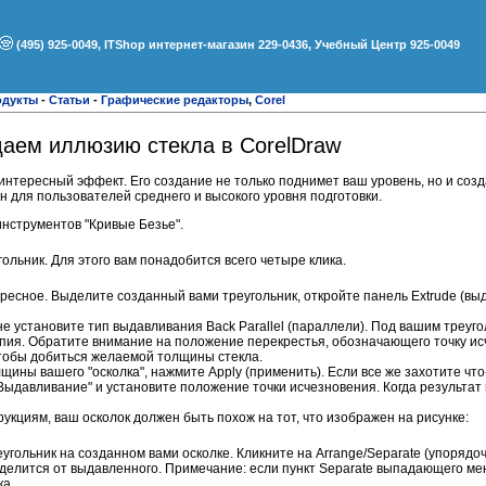
(495) 925-0049, ITShop интернет-магазин 229-0436, Учебный Центр 925-0049
одукты
-
Статьи
-
Графические редакторы
,
Corel
даем иллюзию стекла в CorelDraw
нтересный эффект. Его создание не только поднимет ваш уровень, но и соз
н для пользователей среднего и высокого уровня подготовки.
нструментов "Кривые Безье".
льник. Для этого вам понадобится всего четыре клика.
ресное. Выделите созданный вами треугольник, откройте панель Extrude (вы
е установите тип выдавливания Back Parallel (параллели). Под вашим треуг
пия. Обратите внимание на положение перекрестья, обозначающего точку ис
чтобы добиться желаемой толщины стекла.
щины вашего "осколка", нажмите Apply (применить). Если все же захотите что
"Выдавливание" и установите положение точки исчезновения. Когда результат 
укциям, ваш осколок должен быть похож на тот, что изображен на рисунке:
угольник на созданном вами осколке. Кликните на Arrange/Separate (упорядо
тделится от выдавленного. Примечание: если пункт Separate выпадающего мен
ка.