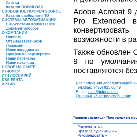
Статьи
Каталог DOWNLOAD
Adobe Acrobat 9 
СВОБОДНОЕ ПО/OPEN SOURCE
Каталог свободного ПО
Pro Extended в
СИСТЕМЫ АВТОМАТИЗАЦИИ
ERP-система iRenaissance
конвертироват
Документооборот
О КОМПАНИИ
возможности в ра
Новости
Отзывы заказчиков
Лицензии
Также обновлен Cr
Наши координаты
Программа партнерства
Наши партнеры
9 по умолчани
Наши вакансии
НОВОЕ НА САЙТЕ
поставляются без
ИТ-ЮМОР
ИТ-ГЛОССАРИЙ
RSS-ЛЕНТА
Для получения дополнительной и
АРХИВ
Тел./факс: (495) 925 00 49
E-mail:
mail@interface.ru
Отправить быстрое сообщение
Главная страница
-
Программные пр
Распечатать »
Правила публикации »
Рекомендовать »