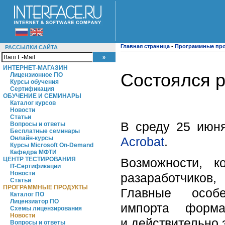
Главная страница
-
Программные пр
РАССЫЛКИ САЙТА
ИНТЕРНЕТ-МАГАЗИН
Состоялся р
Лицензионное ПО
Курсы обучения
Сертификация
ОБУЧЕНИЕ И СЕМИНАРЫ
Каталог курсов
Новости
Статьи
В среду 25 июн
Вопросы и ответы
Бесплатные семинары
Acrobat
.
Онлайн-курсы
Курсы Microsoft On-Demand
Кафедра МФТИ
Возможности, к
ЦЕНТР ТЕСТИРОВАНИЯ
IT-Сертификации
Новости
разаработчиков,
Статьи
ПРОГРАММНЫЕ ПРОДУКТЫ
Главные особ
Каталог ПО
Лицензиатор ПО
импорта форма
Схемы лицензирования
Новости
и действительно
Вопросы и ответы