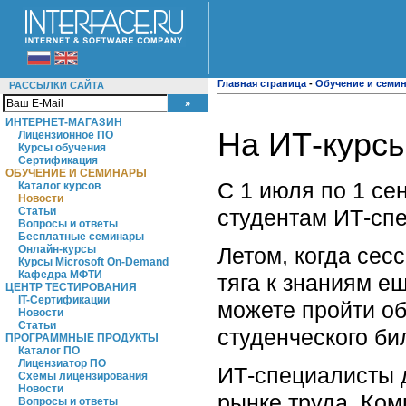
Главная страница
-
Обучение и семи
РАССЫЛКИ САЙТА
ИНТЕРНЕТ-МАГАЗИН
На ИТ-курсы
Лицензионное ПО
Курсы обучения
Сертификация
ОБУЧЕНИЕ И СЕМИНАРЫ
C 1 июля по 1 се
Каталог курсов
Новости
студентам ИТ-спе
Статьи
Вопросы и ответы
Бесплатные семинары
Летом, когда сес
Онлайн-курсы
Курсы Microsoft On-Demand
Кафедра МФТИ
тяга к знаниям е
ЦЕНТР ТЕСТИРОВАНИЯ
IT-Сертификации
можете пройти об
Новости
Статьи
студенческого би
ПРОГРАММНЫЕ ПРОДУКТЫ
Каталог ПО
Лицензиатор ПО
ИТ-специалисты д
Схемы лицензирования
Новости
рынке труда. Ко
Вопросы и ответы