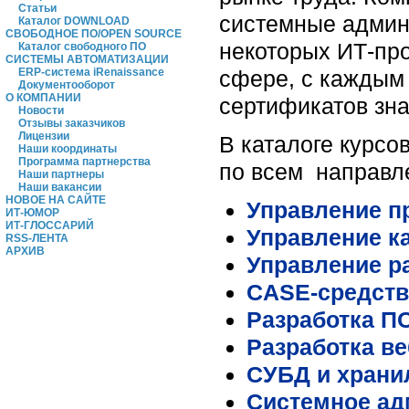
Статьи
системные админ
Каталог DOWNLOAD
СВОБОДНОЕ ПО/OPEN SOURCE
некоторых ИТ-пр
Каталог свободного ПО
СИСТЕМЫ АВТОМАТИЗАЦИИ
сфере, с каждым 
ERP-система iRenaissance
Документооборот
О КОМПАНИИ
сертификатов зна
Новости
Отзывы заказчиков
Лицензии
В каталоге курсо
Наши координаты
Программа партнерства
по всем направл
Наши партнеры
Наши вакансии
НОВОЕ НА САЙТЕ
Управление п
ИТ-ЮМОР
ИТ-ГЛОССАРИЙ
Управление к
RSS-ЛЕНТА
АРХИВ
Управление р
CASE-средств
Разработка П
Разработка в
СУБД и храни
Системное ад