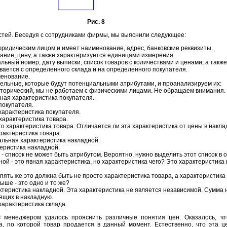
Рис. 8
стей. Беседуя с сотрудниками фирмы, мы выяснили следующее:
ридическим лицом и имеет наименование, адрес, банковские реквизиты.
ние, цену, а также характеризуется единицами измерения.
льный номер, дату выписки, список товаров с количествами и ценами, а такж
ается с определенного склада и на определенного покупателя.
менование.
ельные, которые будут потенциальными атрибутами, и проанализируем их:
торический, мы не работаем с физическими лицами. Не обращаем внимания.
ная характеристика покупателя.
покупателя.
характеристика покупателя.
характеристика товара.
это характеристика товара. Отличается ли эта характеристика от цены в накл
рактеристика товара.
альная характеристика накладной.
теристика накладной.
 - список не может быть атрибутом. Вероятно, нужно выделить этот список в 
ной - это явная характеристика, но характеристика чего? Это характеристика н
опять же это должна быть не просто характеристика товара, а характеристика
ыше - это одно и то же?
ктеристика накладной. Эта характеристика не является независимой. Сумма
дящих в накладную.
характеристика склада.
 менеджером удалось прояснить различные понятия цен. Оказалось, ч
а, по которой товар продается в данный момент. Естественно, что эта 