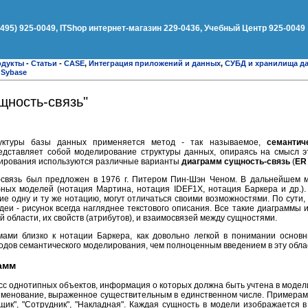
(495) 925-0049, ITShop интернет-магазин 229-0436, Учебный Центр 925-0049
одукты
-
Статьи
-
CASE
,
Интеграция приложений и данных
,
СУБД и хранилища д
,
Sybase
щность-связь"
руктуры базы данных применяется метод - так называемое,
семантич
дставляет собой моделирование структуры данных, опираясь на смысл эт
лирования используются различные варианты
диаграмм сущность-связь
(
ER 
-связь был предложен в 1976 г. Питером Пин-Шэн Ченом. В дальнейшем 
ных моделей (нотация Мартина, нотация IDEF1X, нотация Баркера и др.).
е одну и ту же нотацию, могут отличаться своими возможностями. По сути,
деи - рисунок всегда нагляднее текстового описания. Все такие диаграммы
области, их свойств (атрибутов), и взаимосвязей между сущностями.
ми близко к нотации Баркера, как довольно легкой в понимании основн
одов семантического моделирования, чем полноценным введением в эту обла
амм
асс однотипных объектов, информация о которых должна быть учтена в модел
именование, выраженное существительным в единственном числе. Примерам
щик", "Сотрудник", "Накладная". Каждая сущность в модели изображается в