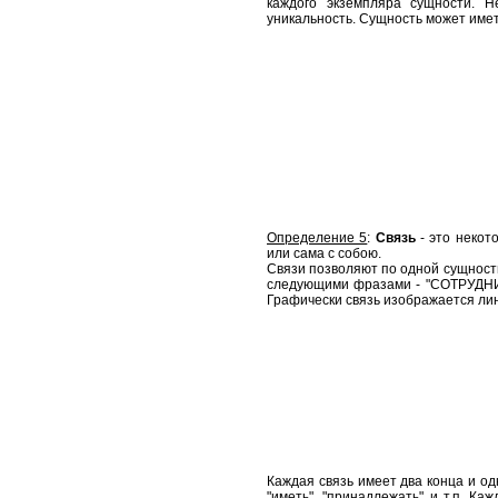
каждого экземпляра сущности. Н
уникальность. Сущность может име
Определение 5
:
Связь
- это неко
или сама с собою.
Связи позволяют по одной сущности
следующими фразами - "СОТРУДНИК
Графически связь изображается ли
Каждая связь имеет два конца и о
"иметь", "принадлежать" и т.п. К