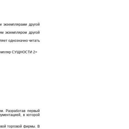
ми экземплярами другой
им экземпляром другой
оляет однозначно читать
емпляр СУЩНОСТИ 2>
ым. Разработав первый
ументацией, в которой
овой торговой фирмы. В