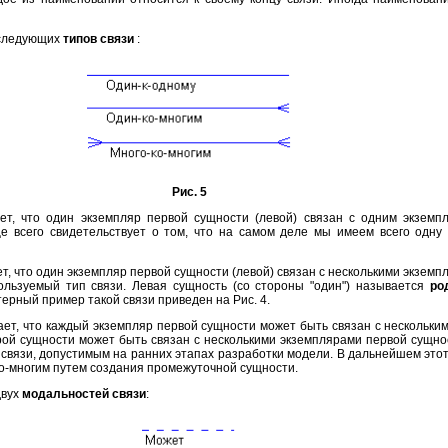
 следующих
типов связи
:
Рис. 5
ет, что один экземпляр первой сущности (левой) связан с одним экземп
ще всего свидетельствует о том, что на самом деле мы имеем всего одну
т, что один экземпляр первой сущности (левой) связан с несколькими экзем
пользуемый тип связи. Левая сущность (со стороны "один") называется
ро
терный пример такой связи приведен на Рис. 4.
ает, что каждый экземпляр первой сущности может быть связан с нескольки
ой сущности может быть связан с несколькими экземплярами первой сущност
связи, допустимым на ранних этапах разработки модели. В дальнейшем этот
ко-многим путем создания промежуточной сущности.
двух
модальностей связи
: