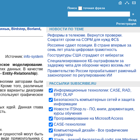
Поиск
точная фраза
Вход
Регистрация
анных
,
Birdstep
,
Borland
,
НОВОСТИ ПО ТЕМЕ
Реформы в телекоме. Вернутся проверки.
Сократят сроки на СОРМ для нужд ФСБ
Россияне сдают позиции. В стране впервые за
семь лет упала цифровая грамотность
Госструктуры США страдают от кибератак
Источник:
info-system
Специализированное КБ оштрафовали за
еское моделирование
.
задержку чипа для оборонки через восемь лет
их данных. В качестве
Правительство России прорабатывает рамочный
- Entity-Relationship
).
законопроект по регулированию ИИ
многими авторами были
РАССЫЛКИ SUBSCRIBE.RU
 Кроме того, различные
 все варианты диаграмм
Информационные технологии: CASE, RAD,
 используют графическое
ERP, OLAP
Безопасность компьютерных сетей и защита
информации
ых идей. Данная глава
Новости ITShop.ru - ПО, книги, документация,
сть.
курсы обучения
Программирование на Microsoft Access
CASE-технологии
и.
Компьютерный дизайн - Все графические
и сущностей могут быть
редакторы
 виде прямоугольника с
Утиль - лучший бесплатный софт для Windows