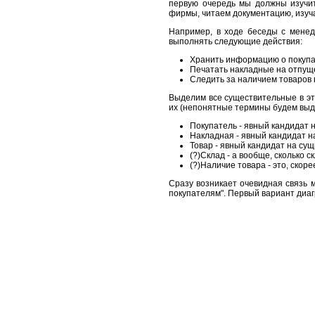
первую очередь мы должны изучит
фирмы, читаем документацию, изуча
Например, в ходе беседы с менед
выполнять следующие действия:
Хранить информацию о покупа
Печатать накладные на отпущ
Следить за наличием товаров 
Выделим все существительные в эт
их (непонятные термины будем выд
Покупатель - явный кандидат 
Накладная - явный кандидат н
Товар - явный кандидат на су
(?)Склад - а вообще, сколько 
(?)Наличие товара - это, скоре
Сразу возникает очевидная связь м
покупателям". Первый вариант диаг