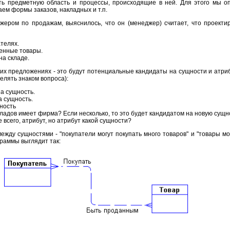
ь предметную область и процессы, происходящие в ней. Для этого мы о
ем формы заказов, накладных и т.п.
жером по продажам, выяснилось, что он (менеджер) считает, что проект
телях.
енные товары.
на складе.
их предложениях - это будут потенциальные кандидаты на сущности и атри
елять знаком вопроса):
на сущность.
а сущность.
щность
складов имеет фирма? Если несколько, то это будет кандидатом на новую сущн
е всего, атрибут, но атрибут какой сущности?
ежду сущностями - "покупатели могут покупать много товаров" и "товары м
раммы выглядит так: