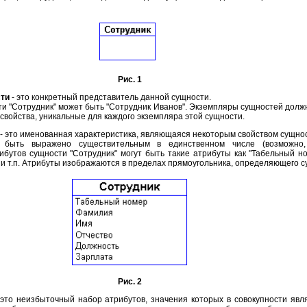
Рис. 1
сти
- это конкретный представитель данной сущности.
 "Сотрудник" может быть "Сотрудник Иванов". Экземпляры сущностей должны
войства, уникальные для каждого экземпляра этой сущности.
- это именованная характеристика, являющаяся некоторым свойством сущно
 быть выражено существительным в единственном числе (возможно,
бутов сущности "Сотрудник" могут быть такие атрибуты как "Табельный ном
а" и т.п. Атрибуты изображаются в пределах прямоугольника, определяющего с
Рис. 2
 это неизбыточный набор атрибутов, значения которых в совокупности яв