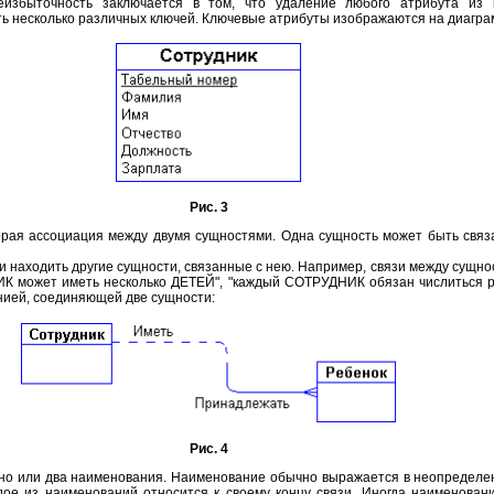
еизбыточность заключается в том, что удаление любого атрибута из 
ть несколько различных ключей. Ключевые атрибуты изображаются на диагра
Рис. 3
торая ассоциация между двумя сущностями. Одна сущность может быть связ
 находить другие сущности, связанные с нею. Например, связи между сущно
 может иметь несколько ДЕТЕЙ", "каждый СОТРУДНИК обязан числиться р
нией, соединяющей две сущности:
Рис. 4
дно или два наименования. Наименование обычно выражается в неопределе
аждое из наименований относится к своему концу связи. Иногда наименован