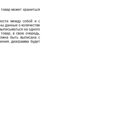
 товар может храниться
ности между собой и с
ены данные о количестве
 выписываться на одного
товар, в свою очередь,
олжна быть выписана с
нения, диаграмма будет