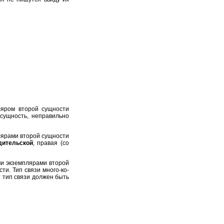
ляром второй сущности
 сущность, неправильно
плярами второй сущности
дительской
, правая (со
ми экземплярами второй
и. Тип связи много-ко-
 тип связи должен быть