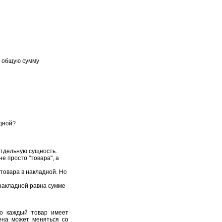
е общую сумму
адной?
отдельную сущность.
е просто "товара", а
 товара в накладной. Но
 накладной равна сумме
то каждый товар имеет
цена может меняться со