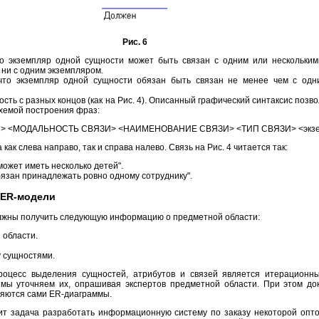
Рис. 6
что экземпляр одной сущности может быть связан с одним или нескольки
 ни с одним экземпляром.
 что экземпляр одной сущности обязан быть связан не менее чем с одн
сть с разных концов (как на Рис. 4). Описанный графический синтаксис позв
хемой построения фраз:
 1> <МОДАЛЬНОСТЬ СВЯЗИ> <НАИМЕНОВАНИЕ СВЯЗИ> <ТИП СВЯЗИ> <экз
ак слева направо, так и справа налево. Связь на Рис. 4 читается так:
может иметь несколько детей".
язан принадлежать ровно одному сотруднику".
 ER-модели
лжны получить следующую информацию о предметной области:
 области.
 сущностями.
роцесс выделения сущностей, атрибутов и связей является итерационн
мы уточняем их, опрашивая экспертов предметной области. При этом док
ляются сами ER-диаграммы.
ит задача разработать информационную систему по заказу некоторой опт