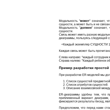
Модальность "
может
" означает, 
сущности, а может быть и не связан
Модальность "
должен
" означает,
сущности.
Связь может иметь разную модально
диаграммы, пользуясь следующей с
<Каждый экземпляр СУЩНОСТИ
Каждая связь может быть прочитана к
Слева направо: "каждый сотрудник 
Справа налево: "Каждый ребенок об
Пример разработки простой
При разработке ER-моделей мы до
Список сущностей предметной
Список атрибутов сущностей.
Описание взаимосвязей между
ER-диаграммы удобны тем, что п
приближенный вариант диаграмм, 
фиксируются результаты бесед, яв
Предположим, что перед нами сто