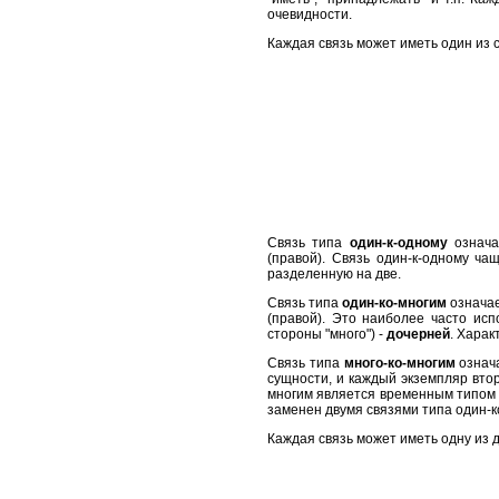
очевидности.
Каждая связь может иметь один из
Связь типа
один-к-одному
означа
(правой). Связь один-к-одному ча
разделенную на две.
Связь типа
один-ко-многим
означае
(правой). Это наиболее часто ис
стороны "много") -
дочерней
. Харак
Связь типа
много-ко-многим
означ
сущности, и каждый экземпляр втор
многим является временным типом 
заменен двумя связями типа один-
Каждая связь может иметь одну из 