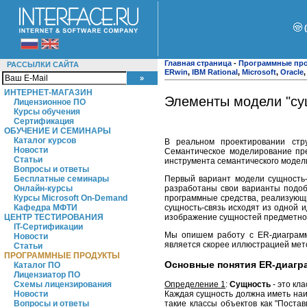
Главная страница
-
Программные пр
РАССЫЛКИ САЙТА
ERwin
,
IBM Rational
,
Microsoft
,
Oracle
ИНТЕРНЕТ-МАГАЗИН
Элементы модели "су
Лицензионное ПО
Курсы обучения
Сертификация
ОБУЧЕНИЕ И СЕМИНАРЫ
Каталог курсов
В реальном проектировании ст
Новости
Семантическое моделирование пре
Статьи
инструмента семантического моде
Вопросы и ответы
Первый вариант модели сущность
Бесплатные семинары
разработаны свои варианты подоб
Онлайн-курсы
программные средства, реализующи
Курсы Microsoft On-Demand
сущность-связь исходят из одной и
Кафедра МФТИ
изображение сущностей предметной 
ЦЕНТР ТЕСТИРОВАНИЯ
IT-Сертификации
Мы опишем работу с ER-диаграмма
Новости
является скорее иллюстрацией мет
Статьи
ПРОГРАММНЫЕ ПРОДУКТЫ
Основные понятия ER-диагр
Каталог ПО
Лицензиатор ПО
Определение 1
:
Сущность
- это кл
Схемы лицензирования
Каждая сущность должна иметь на
Новости
такие классы объектов как "Постав
Вопросы и ответы