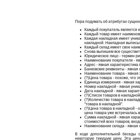
Пора подумать об атрибутах сущно
Каждый покупатель является ю
Каждый товар имеет наименова
Каждая накладная имеет уника
накладной. Накладная выписыв
Каждый склад имеет свое наи
Снова выпишем все существит
Юридическое лицо - термин ри
Наименование покупателя - яв
Адрес - явная характеристика 
Банковские реквизиты - явная 
Наименование товара - явная 
(?)Цена товара - похоже, что 
Единица измерения - явная ха
Номер накладной - явная уник
Дата накладной - явная харак
(?)Список товаров в накладной
(?)Количество товара в наклад
"товара в накладной".
(?)Цена товара в накладной - 
цена товара уже встречалась в
Сумма накладной - явная хара
стоимостей всех товаров, вхо
Наименование склада - явная 
В ходе дополнительной беседы с
некоторую текущую цену. Эта цен