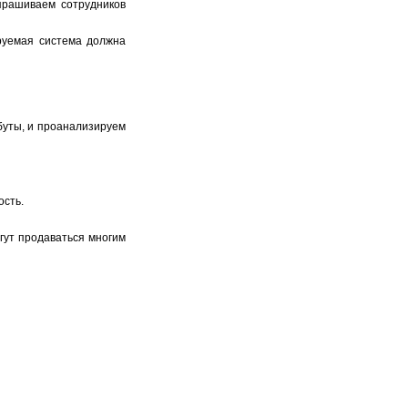
прашиваем сотрудников
ируемая система должна
буты, и проанализируем
ость.
огут продаваться многим