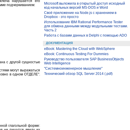
ключа нарушается его
Microsoft выложила в открытый доступ исходный
мме подчеркиванием:
код начальных версий MS-DOS и Word
Своё приложение на Node.js с хранением в
Dropbox - это просто
Использование IBM Rational Performance Tester
для обмена данными между модульными тестами.
Часть 2
Работа с базами данных в Delphi с помощью ADO
ДОКУМЕНТАЦИЯ
eBook: Mastering the Cloud with WebSphere
eBook: Continuous Testing For Dummies
Руководство пользователя SAP BusinessObjects
ана с другой сущностью
Web Intelligence
"Системноинженерное мышление"
стями могут выражаться
Технический обзор SQL Server 2014 (.pdf)
овно в одном ОТДЕЛЕ".
нной глагольной форме:
ия не пишутся ввиду их