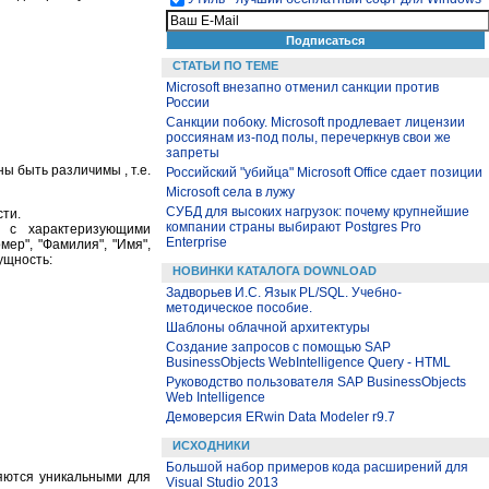
СТАТЬИ ПО ТЕМЕ
Microsoft внезапно отменил санкции против
России
Санкции побоку. Microsoft продлевает лицензии
россиянам из-под полы, перечеркнув свои же
запреты
 быть различимы , т.е.
Российский "убийца" Microsoft Office сдает позиции
Microsoft села в лужу
СУБД для высоких нагрузок: почему крупнейшие
сти.
компании страны выбирают Postgres Pro
 с характеризующими
Enterprise
ер", "Фамилия", "Имя",
ущность:
НОВИНКИ КАТАЛОГА DOWNLOAD
Задворьев И.С. Язык PL/SQL. Учебно-
методическое пособие.
Шаблоны облачной архитектуры
Создание запросов с помощью SAP
BusinessObjects WebIntelligence Query - HTML
Руководство пользователя SAP BusinessObjects
Web Intelligence
Демоверсия ERwin Data Modeler r9.7
ИСХОДНИКИ
Большой набор примеров кода расширений для
ляются уникальными для
Visual Studio 2013