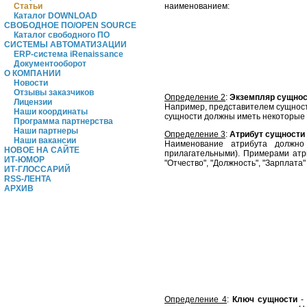
наименованием:
Статьи
Каталог DOWNLOAD
СВОБОДНОЕ ПО/OPEN SOURCE
Каталог свободного ПО
СИСТЕМЫ АВТОМАТИЗАЦИИ
ERP-система iRenaissance
Документооборот
О КОМПАНИИ
Новости
Отзывы заказчиков
Определение 2
:
Экземпляр сущно
Лицензии
Например, представителем сущности
Наши координаты
сущности должны иметь некоторые с
Программа партнерства
Наши партнеры
Определение 3
:
Атрибут сущности
Наши вакансии
Наименование атрибута должно
НОВОЕ НА САЙТЕ
прилагательными). Примерами атри
ИТ-ЮМОР
"Отчество", "Должность", "Зарплат
ИТ-ГЛОССАРИЙ
RSS-ЛЕНТА
АРХИВ
Определение 4
:
Ключ сущности
-