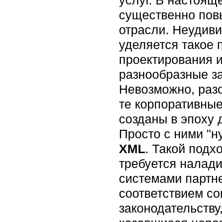
услуг. В настоящ
существенно пов
отрасли. Неудиви
уделяется такое 
проектирования 
разнообразные за
Невозможно, разо
те корпоративны
созданы в эпоху 
Просто с ними "ну
XML
. Такой подх
требуется налад
системами партне
соответствием с
законодательству