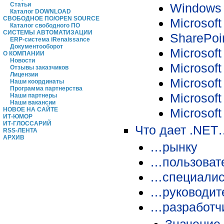
Windows 
Статьи
Каталог DOWNLOAD
СВОБОДНОЕ ПО/OPEN SOURCE
Microsoft
Каталог свободного ПО
СИСТЕМЫ АВТОМАТИЗАЦИИ
SharePoin
ERP-система iRenaissance
Документооборот
Microsof
О КОМПАНИИ
Новости
Microsof
Отзывы заказчиков
Лицензии
Microsoft
Наши координаты
Программа партнерства
Microsoft
Наши партнеры
Наши вакансии
Microsoft
НОВОЕ НА САЙТЕ
ИТ-ЮМОР
ИТ-ГЛОССАРИЙ
Что дает .NET
RSS-ЛЕНТА
АРХИВ
…рынку
…пользоват
…специалис
…руководит
…разработч
Значение