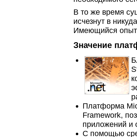
В то же время су
исчезнут в никуд
Имеющийся опыт 
Значение плат
Б
S
к
э
р
Платформа Micr
Framework, по
приложений и 
С помощью сре