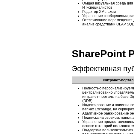
Общая визуальная среда для
ИТ-специалистов
Редактор
XML-схем
Управление сообщениями, зая
Отслеживание перемещения д
анализ средствами OLAP SQL 
SharePoint P
Эффективная пуб
Интранет-портал
Полностью персонализируем
централизованно управляем
интранет-порталы
на базе Di
(DDB)
Индексирование и поиск на
в
папках Exchange, на серверах 
Адаптивное ранжирование ре
Подписка на сервисы, папки,
Управление предоставление
основе категорий пользовате
Поддержка пользовательских 