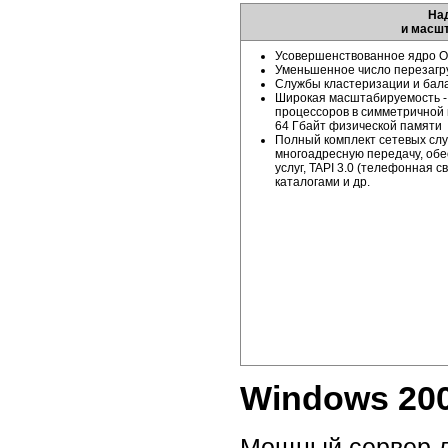
На
и масш
Усовершенствованное ядро 
Уменьшенное число перезагр
Службы кластеризации и бала
Широкая масштабируемость - д
процессоров в симметричной 
64 Гбайт физической памяти
Полный комплект сетевых сл
многоадресную передачу, обе
услуг, TAPI 3.0 (телефонная 
каталогами и др.
Windows 200
Мощный сервер д