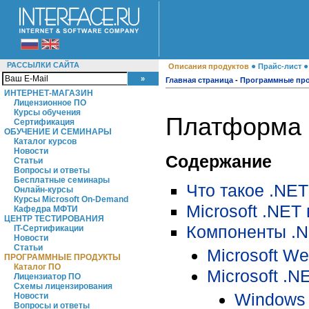
РАССЫЛКИ САЙТА
●
Описания продуктов
Прайс-лист
Главная страница
-
Программные пр
ИНТЕРНЕТ-МАГАЗИН
Лицензионное ПО
Курсы обучения
Платформа M
Сертификация
ОБУЧЕНИЕ И СЕМИНАРЫ
Каталог курсов
Новости
Содержание
Статьи
Вопросы и ответы
Бесплатные семинары
Что такое .NET
Онлайн-курсы
Курсы Microsoft On-Demand
Microsoft .NET
Кафедра МФТИ
ЦЕНТР ТЕСТИРОВАНИЯ
Компоненты .
IT-Сертификации
Новости
Статьи
Microsoft We
ПРОГРАММНЫЕ ПРОДУКТЫ
Каталог ПО
Microsoft .N
Лицензиатор ПО
Схемы лицензирования
Windows 
Новости
Вопросы и ответы