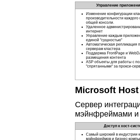
Управление приложен
Изменение конфигурации кла
производительности каждого 
общей консоли.
Удаленное администрировани
интернет
Управление каждым приложен
единой "сущностью"
Автоматическая репликация 
серверам кластера
Поддержка FrontPage и WebD
размещения контента
ASP объекты для работы с по
"спрятанными" за
прокси-сер
Microsoft Host
Сервер интеграци
мэйнфреймами и
Доступ к
хост-сис
Самый широкий в индустрии к
мэйнфреймов и
бизнес-компь