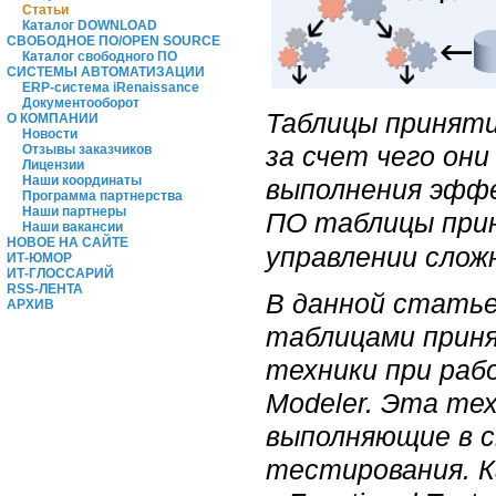
Статьи
Каталог DOWNLOAD
СВОБОДНОЕ ПО/OPEN SOURCE
Каталог свободного ПО
СИСТЕМЫ АВТОМАТИЗАЦИИ
ERP-система iRenaissance
Документооборот
Таблицы принят
О КОМПАНИИ
Новости
за счет чего он
Отзывы заказчиков
Лицензии
Наши координаты
выполнения эффе
Программа партнерства
Наши партнеры
ПО таблицы прин
Наши вакансии
НОВОЕ НА САЙТЕ
управлении слож
ИТ-ЮМОР
ИТ-ГЛОССАРИЙ
RSS-ЛЕНТА
В данной статье
АРХИВ
таблицами приня
техники при работ
Modeler. Эта те
выполняющие в с
тестирования. К