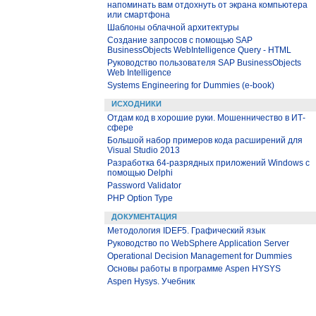
напоминать вам отдохнуть от экрана компьютера
или смартфона
Шаблоны облачной архитектуры
Создание запросов с помощью SAP
BusinessObjects WebIntelligence Query - HTML
Руководство пользователя SAP BusinessObjects
Web Intelligence
Systems Engineering for Dummies (e-book)
ИСХОДНИКИ
Отдам код в хорошие руки. Мошенничество в ИТ-
сфере
Большой набор примеров кода расширений для
Visual Studio 2013
Разработка 64-разрядных приложений Windows с
помощью Delphi
Password Validator
PHP Option Type
ДОКУМЕНТАЦИЯ
Методология IDEF5. Графический язык
Руководство по WebSphere Application Server
Operational Decision Management for Dummies
Основы работы в программе Aspen HYSYS
Aspen Hysys. Учебник