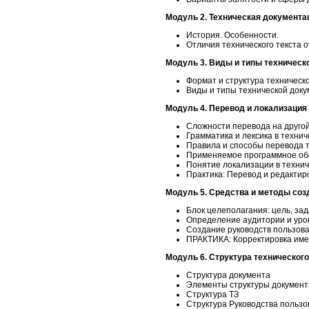
Модуль 2.
Техническая документа
История. Особенности.
Отличия технического текста 
Модуль
3.
Виды и типы техническ
Формат и структура техническо
Виды и типы технической док
Модуль 4.
Перевод и локализация
Сложности перевода на друго
Грамматика и лексика в техни
Правила и способы перевода т
Применяемое программное обе
Понятие локализации в технич
Практика: Перевод и редактир
Модуль 5.
Средства и методы соз
Блок целеполагания: цель, зад
Определение аудитории и уро
Создание руководств пользов
ПРАКТИКА: Корректировка име
Модуль 6.
Структура технического
Структура документа
Элементы структуры документ
Структура ТЗ
Структура Руководства пользо