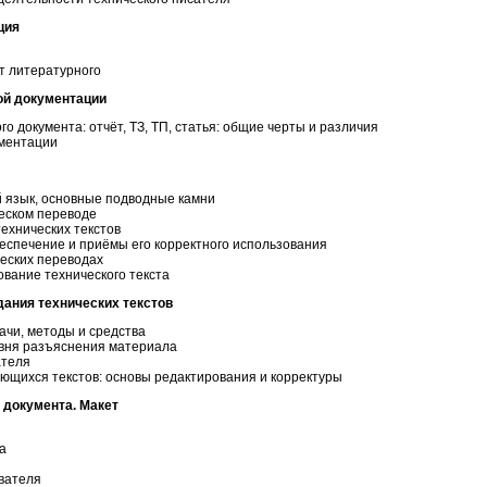
ция
от литературного
ой документации
го документа: отчёт, ТЗ, ТП, статья: общие черты и различия
ументации
й язык, основные подводные камни
ческом переводе
ехнических текстов
спечение и приёмы его корректного использования
еских переводах
ование технического текста
дания технических текстов
ачи, методы и средства
вня разъяснения материала
ателя
ющихся текстов: основы редактирования и корректуры
 документа. Макет
а
вателя