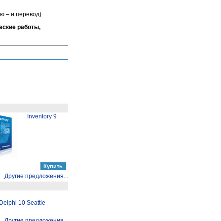
ю – и перевод)
еские работы,
Inventory 9
Другие предложения...
elphi 10 Seattle
Другие предложения...