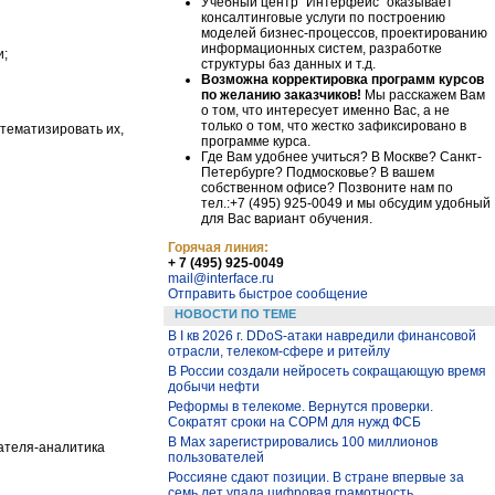
Учебный центр "Интерфейс" оказывает
консалтинговые услуги по построению
моделей бизнес-процессов, проектированию
информационных систем, разработке
и;
структуры баз данных и т.д.
Возможна корректировка программ курсов
по желанию заказчиков!
Мы расскажем Вам
о том, что интересует именно Вас, а не
только о том, что жестко зафиксировано в
стематизировать их,
программе курса.
Где Вам удобнее учиться? В Москве? Санкт-
Петербурге? Подмосковье? В вашем
собственном офисе? Позвоните нам по
тел.:+7 (495) 925-0049 и мы обсудим удобный
для Вас вариант обучения.
Горячая линия:
+ 7 (495) 925-0049
mail@interface.ru
Отправить быстрое сообщение
НОВОСТИ ПО ТЕМЕ
В I кв 2026 г. DDoS-атаки навредили финансовой
отрасли, телеком-сфере и ритейлу
В России создали нейросеть сокращающую время
добычи нефти
Реформы в телекоме. Вернутся проверки.
Сократят сроки на СОРМ для нужд ФСБ
В Max зарегистрировались 100 миллионов
сателя-аналитика
пользователей
Россияне сдают позиции. В стране впервые за
семь лет упала цифровая грамотность