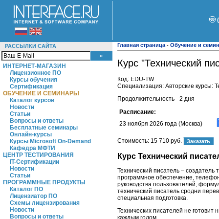
Главная страница
-
Обучение и семи
РАССЫЛКИ САЙТА
Курс "Технический пис
ИНТЕРНЕТ-МАГАЗИН
Лицензионное ПО
Код:
EDU-TW
Курсы обучения
Специализация: Авторские курсы: 
Сертификация
ОБУЧЕНИЕ И СЕМИНАРЫ
Продолжительность - 2 дня
Каталог курсов
Новости
Расписание:
Статьи
Вопросы и ответы
23 ноября 2026 года (Москва)
Бесплатные семинары
Онлайн-курсы
Стоимость:
15 710 руб.
Курсы Microsoft On-Demand
Кафедра МФТИ
ЦЕНТР ТЕСТИРОВАНИЯ
Курс Технический писател
IT-Сертификации
Новости
Технический писатель – создатель 
Статьи
программное обеспечение, телефони
ПРОГРАММНЫЕ ПРОДУКТЫ
руководства пользователей, формул
Каталог ПО
технический писатель сродни перев
Лицензиатор ПО
специальная подготовка.
Схемы лицензирования
Новости
Технических писателей не готовит 
Вопросы и ответы
каждым годом.