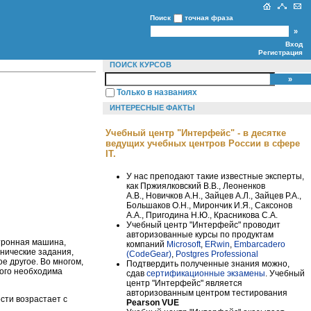
Поиск
точная фраза
Вход
Регистрация
ПОИСК КУРСОВ
Только в названиях
ИНТЕРЕСНЫЕ ФАКТЫ
Учебный центр "Интерфейс" - в десятке
ведущих учебных центров России в сфере
IT.
У нас преподают такие известные эксперты,
как Пржиялковский В.В., Леоненков
А.В., Новичков А.Н., Зайцев А.Л., Зайцев Р.А.,
Большаков О.Н., Мирончик И.Я., Саксонов
А.А., Пригодина Н.Ю., Красникова С.А.
Учебный центр "Интерфейс" проводит
авторизованные курсы по продуктам
ктронная машина,
компаний
Microsoft
,
ERwin
,
Embarcadero
нические задания,
(CodeGear)
,
Postgres Professional
е другое. Во многом,
Подтвердить полученные знания можно,
того необходима
сдав
сертификационные экзамены
. Учебный
центр "Интерфейс" является
авторизованным центром тестирования
сти возрастает с
Pearson VUE