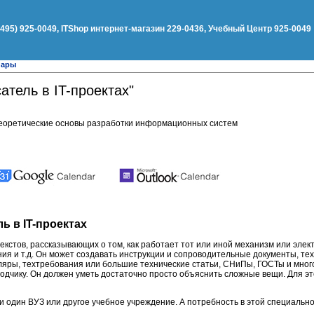
(495) 925-0049, ITShop интернет-магазин 229-0436, Учебный Центр 925-0049
нары
атель в IT-проектах"
Теоретические основы разработки информационных систем
ь в IT-проектах
текстов, рассказывающих о том, как работает тот или иной механизм или эле
я и т.д. Он может создавать инструкции и сопроводительные документы, тех
яры, техтребования или большие технические статьи, СНиПы, ГОСТы и много
одчику. Он должен уметь достаточно просто объяснить сложные вещи. Для э
ни один ВУЗ или другое учебное учреждение. А потребность в этой специально