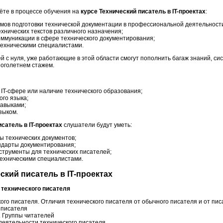
ёте в процессе обучения на
курсе Технический писатель в IT-проектах
:
мов подготовки технической документации в профессиональной деятельност
ехнических текстов различного назначения;
ммуникации в сфере технического документирования;
техническими специалистами.
й с нуля, уже работающие в этой области смогут пополнить багаж знаний, си
ноголетнем стажем.
 IT-сфере или наличие технического образования;
го языка;
авыками;
зыком.
исатель в IT-проектах
слушатели будут уметь:
ы технических документов;
ндарты документирования;
струменты для технических писателей;
техническими специалистами.
ский писатель в IT-проектах
 технического писателя
го писателя. Отличия технического писателя от обычного писателя и от пи
 писателя
. Группы читателей
деятельности технического писателя