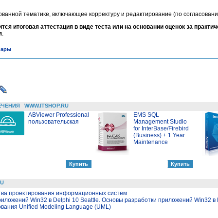
ованной тематике, включающее корректуру и редактирование (по согласовани
ится итоговая аттестация в виде теста или на основании оценок за практич
я
.
нары
ЕЧЕНИЯ
WWW.ITSHOP.RU
ABViewer Professional
EMS SQL
пользовательская
Management Studio
for InterBase/Firebird
(Business) + 1 Year
Maintenance
RU
тва проектирования информационных систем
иложений Win32 в Delphi 10 Seattle. Основы разработки приложений Win32 в D
ания Unified Modeling Language (UML)