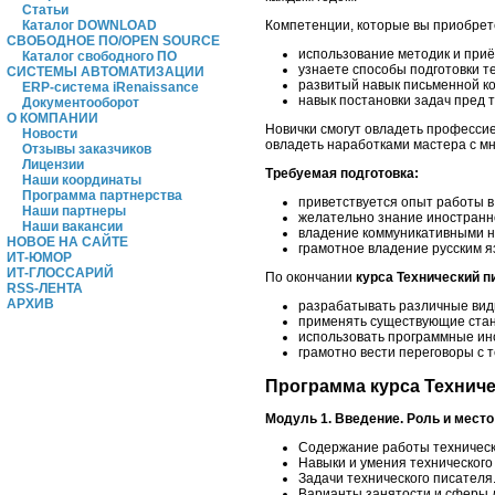
Статьи
Каталог DOWNLOAD
Компетенции, которые вы приобрет
СВОБОДНОЕ ПО/OPEN SOURCE
использование методик и приё
Каталог свободного ПО
узнаете способы подготовки т
СИСТЕМЫ АВТОМАТИЗАЦИИ
развитый навык письменной ко
ERP-система iRenaissance
навык постановки задач пред 
Документооборот
О КОМПАНИИ
Новички смогут овладеть профессие
Новости
овладеть наработками мастера с м
Отзывы заказчиков
Лицензии
Требуемая подготовка:
Наши координаты
Программа партнерства
приветствуется опыт работы в
Наши партнеры
желательно знание иностранно
Наши вакансии
владение коммуникативными н
НОВОЕ НА САЙТЕ
грамотное владение русским я
ИТ-ЮМОР
ИТ-ГЛОССАРИЙ
По окончании
курса Технический п
RSS-ЛЕНТА
АРХИВ
разрабатывать различные вид
применять существующие ста
использовать программные ин
грамотно вести переговоры с 
Программа курса Техниче
Модуль 1.
Введение. Роль и место
Содержание работы техническо
Навыки и умения технического
Задачи технического писателя
Варианты занятости и сферы 