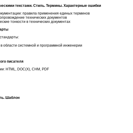
ческими текстами. Стиль. Термины. Характерные ошибки
документации: правила применения единых терминов
сопровождение технических документов
еские тонкости в технических документах
дарты
стандарты:
в области системной и программной инженерии
ого писателя
ии: HTML, DOC(X), CHM, PDF
ль. Шаблон