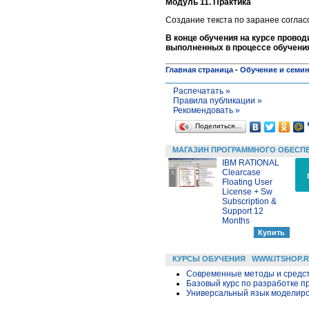
Модуль 11. Практика
Создание текста по заранее соглас
В конце обучения на курсе провод
выполненных в процессе обучени
Главная страница
-
Обучение и семи
Распечатать »
Правила публикации »
Рекомендовать »
Поделиться…
МАГАЗИН ПРОГРАММНОГО ОБЕСП
IBM RATIONAL
Clearcase
Floating User
License + Sw
Subscription &
Support 12
Months
КУРСЫ ОБУЧЕНИЯ
WWW.ITSHOP.
Современные методы и средс
Базовый курс по разработке пр
Универсальный язык моделиров