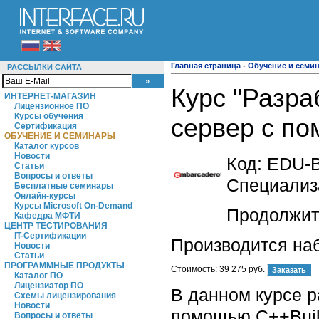
Главная страница
-
Обучение и семи
РАССЫЛКИ САЙТА
Курс "Разра
ИНТЕРНЕТ-МАГАЗИН
Лицензионное ПО
Курсы обучения
сервер с по
Сертификация
ОБУЧЕНИЕ И СЕМИНАРЫ
Каталог курсов
Новости
Код:
EDU-
Статьи
Вопросы и ответы
Специализа
Бесплатные семинары
Онлайн-курсы
Курсы Microsoft On-Demand
Продолжите
Кафедра МФТИ
ЦЕНТР ТЕСТИРОВАНИЯ
IT-Сертификации
Производится на
Новости
Статьи
ПРОГРАММНЫЕ ПРОДУКТЫ
Стоимость:
39 275 руб.
Каталог ПО
Лицензиатор ПО
В данном курсе 
Схемы лицензирования
Новости
помощью C++Buil
Вопросы и ответы