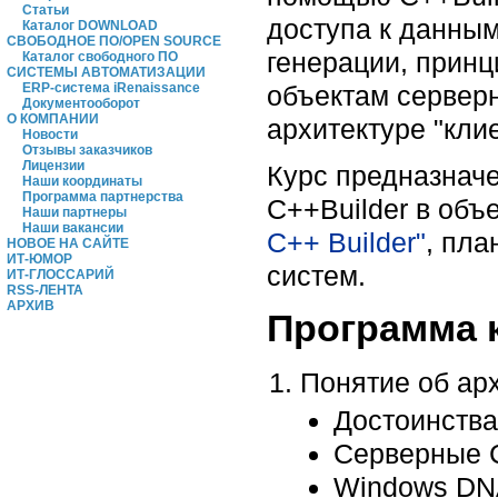
Статьи
доступа к данны
Каталог DOWNLOAD
СВОБОДНОЕ ПО/OPEN SOURCE
генерации, принц
Каталог свободного ПО
СИСТЕМЫ АВТОМАТИЗАЦИИ
объектам сервер
ERP-система iRenaissance
Документооборот
О КОМПАНИИ
архитектуре "кли
Новости
Отзывы заказчиков
Лицензии
Курс предназначе
Наши координаты
Программа партнерства
C++Builder в объ
Наши партнеры
Наши вакансии
C++ Builder"
, пл
НОВОЕ НА САЙТЕ
ИТ-ЮМОР
систем.
ИТ-ГЛОССАРИЙ
RSS-ЛЕНТА
АРХИВ
Программа 
Понятие об арх
Достоинства
Серверные С
Windows DN