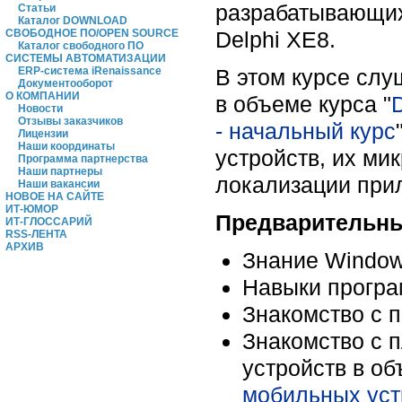
разрабатывающих
Статьи
Каталог DOWNLOAD
Delphi XE8.
СВОБОДНОЕ ПО/OPEN SOURCE
Каталог свободного ПО
СИСТЕМЫ АВТОМАТИЗАЦИИ
В этом курсе сл
ERP-система iRenaissance
Документооборот
О КОМПАНИИ
в объеме курса "
Новости
Отзывы заказчиков
- начальный курс
Лицензии
Наши координаты
устройств, их м
Программа партнерства
Наши партнеры
локализации при
Наши вакансии
НОВОЕ НА САЙТЕ
ИТ-ЮМОР
Предварительны
ИТ-ГЛОССАРИЙ
RSS-ЛЕНТА
АРХИВ
Знание Window
Навыки програ
Знакомство с 
Знакомство с 
устройств в об
мобильных уст