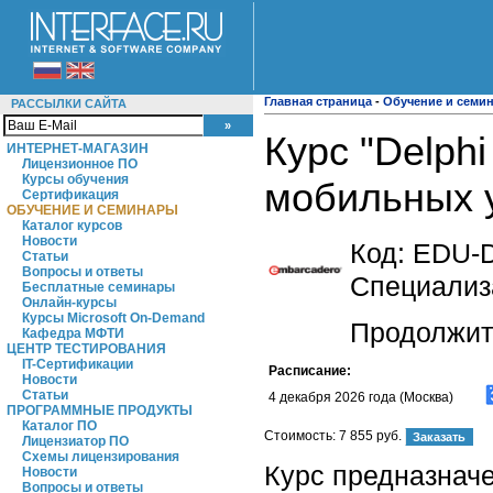
Главная страница
-
Обучение и семи
РАССЫЛКИ САЙТА
Курс "Delph
ИНТЕРНЕТ-МАГАЗИН
Лицензионное ПО
Курсы обучения
мобильных у
Сертификация
ОБУЧЕНИЕ И СЕМИНАРЫ
Каталог курсов
Новости
Код:
EDU-
Статьи
Вопросы и ответы
Специализа
Бесплатные семинары
Онлайн-курсы
Курсы Microsoft On-Demand
Продолжите
Кафедра МФТИ
ЦЕНТР ТЕСТИРОВАНИЯ
IT-Сертификации
Расписание:
Новости
Статьи
4 декабря 2026 года (Москва)
ПРОГРАММНЫЕ ПРОДУКТЫ
Каталог ПО
Стоимость:
7 855 руб.
Лицензиатор ПО
Схемы лицензирования
Курс предназначе
Новости
Вопросы и ответы