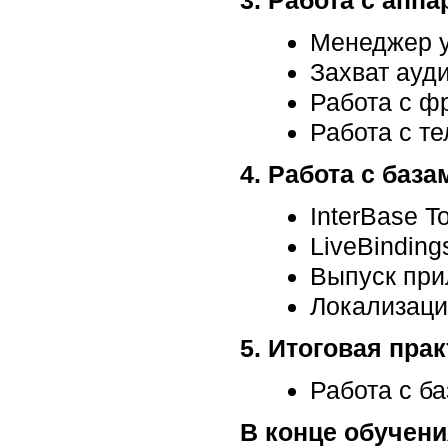
3. Работа с апп
Менеджер у
Захват ауди
Работа с ф
Работа с т
4. Работа с баз
InterBase T
LiveBinding
Выпуск при
Локализаци
5. Итоговая пра
Работа с б
В конце обучени