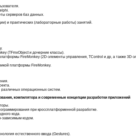
ьзователя.
lphi.
ты серверов баз данных.
ции) и практических (лабораторные работы) занятий.
y.
key (TFmxObject и дочерние классы).
латформы FireMonkey (2D-элементы управления, TControl и др, а также 3D-
фикой платформы FireMonkey.
ения.
оекта.
 различных операционных систем.
ования, компилятора и современные концепции разработки приложений
торы.
рограммирования при кроссплатформенной разработке.
дного кода.
-зависимым кодом.
нология естественного ввода (Gestures).