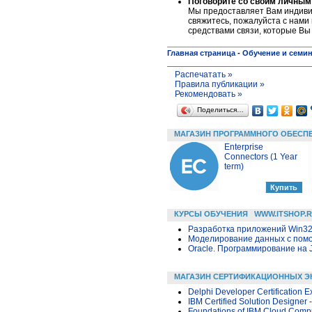
Поговорите со своим личным
Мы предоставляет Вам индивид
свяжитесь, пожалуйста c нами 
средствами связи, которые Вы
Главная страница
-
Обучение и семи
Распечатать »
Правила публикации »
Рекомендовать »
Поделиться…
МАГАЗИН ПРОГРАММНОГО ОБЕСП
Enterprise
Connectors (1 Year
term)
КУРСЫ ОБУЧЕНИЯ
WWW.ITSHOP.
Разработка приложений Win32 в
Моделирование данных с помощ
Oracle. Программирование на 
МАГАЗИН СЕРТИФИКАЦИОННЫХ Э
Delphi Developer Certification 
IBM Certified Solution Designer
Foundations of IBM Cloud Compu