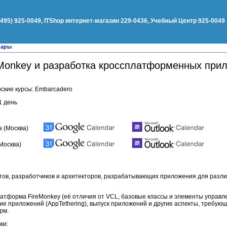
(495) 925-0049, ITShop интернет-магазин 229-0436, Учебный Центр 925-0049
нары
reMonkey и разработка кроссплатформенных при
ские курсы: Embarcadero
1 день
а (Москва)
Москва)
тов, разработчиков и архитекторов, разрабатывающих приложения для разл
атформа FireMonkey (её отличия от VCL, базовые классы и элементы управле
е приложений (AppTethering), выпуск приложений и другие аспекты, требую
рм.
ки: