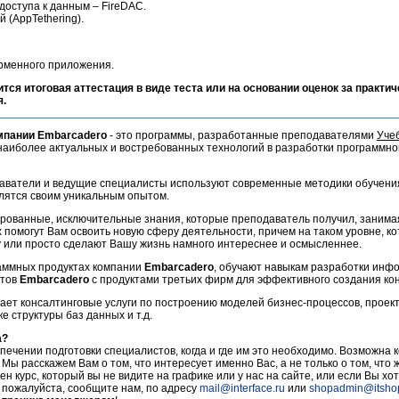
доступа к данным – FireDAC.
(AppTethering).
рменного приложения.
ится итоговая аттестация в виде теста или на основании оценок за практич
я.
мпании Embarcadero
- это программы, разработанные преподавателями
Уче
наиболее актуальных и востребованных технологий в разработки программно
ватели и ведущие специалисты используют современные методики обучени
лятся своим уникальным опытом.
рованные, исключительные знания, которые преподаватель получил, заним
х помогут Вам освоить новую сферу деятельности, причем на таком уровне, к
у или просто сделают Вашу жизнь намного интереснее и осмысленнее.
аммных продуктах компании
Embarcadero
, обучают навыкам разработки инф
ктов
Embarcadero
с продуктами третьих фирм для эффективного создания ко
ает консалтинговые услуги по построению моделей бизнес-процессов, прое
 структуры баз данных и т.д.
а?
печении подготовки специалистов, когда и где им это необходимо. Возможна 
 Мы расскажем Вам о том, что интересует именно Вас, а не только о том, что
ен курс, который вы не видите на графике или у нас на сайте, или если Вы хот
, пожалуйста, сообщите нам, по адресу
mail@interface.ru
или
shopadmin@itsho