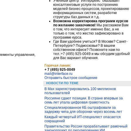
Учебный центр "Интерфейс" оказывает
консалтинговые услуги по построению
моделей бизнес-процессов, проектированию
информационных систем, разработке
структуры баз данных и т.д.
Возможна корректировка программ курсов
по желанию заказчиков!
Мы расскажем Вам
о том, что интересует именно Вас, а не
только о том, что жестко зафиксировано в
программе курса.
Где Вам удобнее учиться? В Москве? Санкт-
Петербурге? Подмосковье? В вашем
собственном офисе? Позвоните нам по
тел.:+7 (495) 925-0049 и мы обсудим удобный
элементы управления,
для Вас вариант обучения.
Горячая линия:
+ 7 (495) 925-0049
mail@interface.ru
Отправить быстрое сообщение
НОВОСТИ ПО ТЕМЕ
В Max зарегистрировались 100 миллионов
пользователей
Россияне сдают позиции. В стране впервые за
семь лет упала цифровая грамотность
Специализированное КБ оштрафовали за
задержку чипа для оборонки через восемь лет
Каждый четвертый ИT-специалист опасается
сокращений
Правительство России прорабатывает рамочный
законопроект по регулированию ИИ