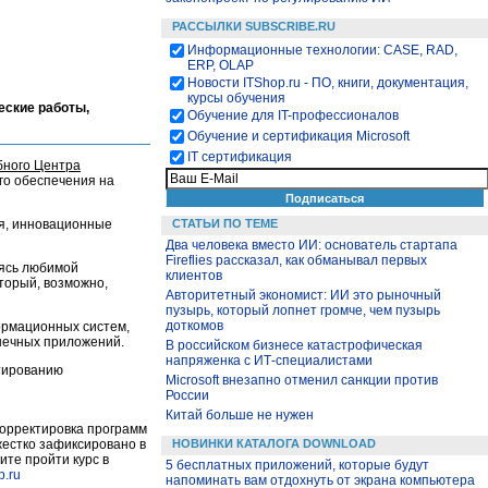
РАССЫЛКИ SUBSCRIBE.RU
Информационные технологии: CASE, RAD,
ERP, OLAP
Новости ITShop.ru - ПО, книги, документация,
курсы обучения
еские работы,
Обучение для IT-профессионалов
Обучение и сертификация Microsoft
IT сертификация
бного Центра
го обеспечения на
СТАТЬИ ПО ТЕМЕ
я, инновационные
Два человека вместо ИИ: основатель стартапа
Fireflies рассказал, как обманывал первых
аясь любимой
клиентов
оторый, возможно,
Авторитетный экономист: ИИ это рыночный
пузырь, который лопнет громче, чем пузырь
доткомов
ормационных систем,
нечных приложений.
В российском бизнесе катастрофическая
напряженка с ИТ-специалистами
ктированию
Microsoft внезапно отменил санкции против
России
Китай больше не нужен
корректировка программ
НОВИНКИ КАТАЛОГА DOWNLOAD
 жестко зафиксировано в
ите пройти курс в
5 бесплатных приложений, которые будут
p.ru
напоминать вам отдохнуть от экрана компьютера