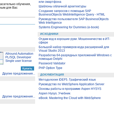
или смартфона
касательно обучения,
Шаблоны облачной архитектуры
бным для Вас
Создание запросов с помощью SAP
BusinessObjects WebIntelligence Query - HTML
Руководство пользователя SAP BusinessObjects
Web Intelligence
Systems Engineering for Dummies (e-book)
ИСХОДНИКИ
Отдам код в хорошие руки. Мошенничество в ИТ-
сфере
Большой набор примеров кода расширений для
Visual Studio 2013
Allround Automation
Разработка 64-разрядных приложений Windows с
PL/SQL Developer
помощью Delphi
Single user license
Password Validator
PHP Option Type
Другие предложения...
ДОКУМЕНТАЦИЯ
Методология IDEF5. Графический язык
Руководство по WebSphere Application Server
Основы работы в программе Aspen HYSYS
Aspen Hysys. Учебник
Другие предложения...
eBook: Mastering the Cloud with WebSphere