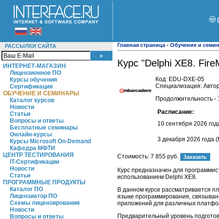
Главная страница
-
Обучение и семи
РАССЫЛКИ САЙТА
Курс "Delphi XE8. Fi
ИНТЕРНЕТ-МАГАЗИН
Лицензионное ПО
Код:
EDU-DXE-05
Курсы обучения
Специализация: Автор
Сертификация
ОБУЧЕНИЕ И СЕМИНАРЫ
Продолжительность - 
Каталог курсов
Новости
Расписание:
Статьи
Вопросы и ответы
10 сентября 2026 год
Бесплатные семинары
Онлайн-курсы
3 декабря 2026 года (
Курсы Microsoft On-Demand
Кафедра МФТИ
ЦЕНТР ТЕСТИРОВАНИЯ
Стоимость:
7 855 руб.
IT-Сертификации
Новости
Курс предназначен для программис
Статьи
использованием Delphi XE8.
ПРОГРАММНЫЕ ПРОДУКТЫ
Каталог ПО
В данном курсе рассматривается пл
Лицензиатор ПО
языке программирования, связывани
Схемы лицензирования
приложений для различных платфо
Новости
Предварительный уровень подготов
Вопросы и ответы