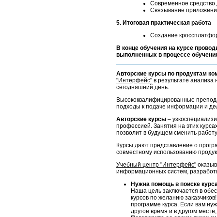
Современное средство 
Связывание приложений 
5. Итоговая практическая работа
Создание кроссплатфо
В конце обучения на курсе провод
выполненных в процессе обучени
Авторские курсы по продуктам ко
"Интерфейс"
в результате анализа 
сегодняшний день.
Высококвалифицированные препода
подходы к подаче информации и де
Авторские курсы
– узкоспециализи
профессией. Занятия на этих курса
позволит в будущем сменить работ
Курсы дают представление о прогр
совместному использованию проду
Учебный центр "Интерфейс"
оказыв
информационных систем, разработке
Нужна помощь в поиске курс
Наша цель заключается в обес
курсов по желанию заказчиков!
программе курса. Если вам нуж
другое время и в другом месте