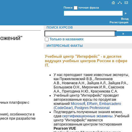
Поиск
точная фраза
Вход
Регистрация
ПОИСК КУРСОВ
ложений"
Только в названиях
ИНТЕРЕСНЫЕ ФАКТЫ
Учебный центр "Интерфейс" - в десятке
ведущих учебных центров России в сфере
IT.
У нас преподают такие известные эксперты,
как Пржиялковский В.В., Леоненков
А.В., Новичков А.Н., Зайцев А.Л., Зайцев Р.А.,
Большаков О.Н., Мирончик И.Я., Саксонов
А.А., Пригодина Н.Ю., Красникова С.А.
Учебный центр "Интерфейс" проводит
авторизованные курсы по продуктам
ичных платформ с
компаний
Microsoft
,
ERwin
,
Embarcadero
(CodeGear)
,
Postgres Professional
Подтвердить полученные знания можно,
ния), особенности в
сдав
сертификационные экзамены
. Учебный
щиеся при разработке
центр "Интерфейс" является
авторизованным центром тестирования
Pearson VUE