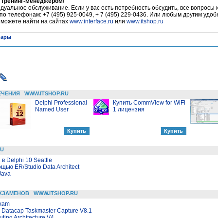
 тренинг-менеджером
!
уальное обслуживание. Если у вас есть потребность обсудить, все вопросы 
по телефонам: +7 (495) 925-0049, + 7 (495) 229-0436. Или любым другим удо
 можете найти на сайтах
www.interface.ru
или
www.itshop.ru
нары
ЕЧЕНИЯ
WWW.ITSHOP.RU
Delphi Professional
Купить CommView for WiFi
Named User
1 лицензия
RU
 Delphi 10 Seattle
ью ER/Studio Data Architect
Java
КЗАМЕНОВ
WWW.ITSHOP.RU
Exam
 - Datacap Taskmaster Capture V8.1
ting Architecture V4