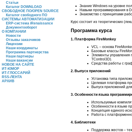
Статьи
Знание Windows на уровне пол
Каталог DOWNLOAD
Навыки программирования в De
СВОБОДНОЕ ПО/OPEN SOURCE
Знакомство с принципами рабо
Каталог свободного ПО
СИСТЕМЫ АВТОМАТИЗАЦИИ
Курс состоит из теоретических (лек
ERP-система iRenaissance
Документооборот
Программа курса
О КОМПАНИИ
Новости
1. Платформа FireMonkey
Отзывы заказчиков
Лицензии
VCL – основа FireMonke
Наши координаты
Базовые классы FireMon
Программа партнерства
Элементы управления п
Наши партнеры
TControl3D).
Наши вакансии
Средства работы с гра
НОВОЕ НА САЙТЕ
ИТ-ЮМОР
2. Выпуск приложений
ИТ-ГЛОССАРИЙ
RSS-ЛЕНТА
Установка типа прилож
АРХИВ
Целевая платформа пр
Выпуск приложений для
3. Особенности языка программир
Используемые компиля
Особенности в языке п
Концепция единого исхо
Работа с платформенно
4. Библиотеки
Поддержка жестов – тех