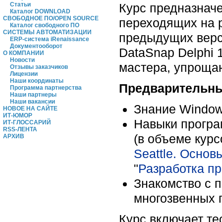
Курс предназначе
Статьи
Каталог DOWNLOAD
СВОБОДНОЕ ПО/OPEN SOURCE
переходящих на 
Каталог свободного ПО
СИСТЕМЫ АВТОМАТИЗАЦИИ
предыдущих верси
ERP-система iRenaissance
Документооборот
DataSnap Delphi 
О КОМПАНИИ
Новости
мастера, упроща
Отзывы заказчиков
Лицензии
Наши координаты
Предварительны
Программа партнерства
Наши партнеры
Наши вакансии
Знание Window
НОВОЕ НА САЙТЕ
ИТ-ЮМОР
Навыки програм
ИТ-ГЛОССАРИЙ
RSS-ЛЕНТА
(в объеме курс
АРХИВ
Seattle. Основ
"
Разработка пр
Знакомство с 
многозвенных 
Курс включает те