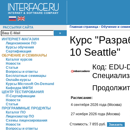
Главная страница
-
Обучение и семи
РАССЫЛКИ САЙТА
Курс "Разра
ИНТЕРНЕТ-МАГАЗИН
Лицензионное ПО
Курсы обучения
10 Seattle"
Сертификация
ОБУЧЕНИЕ И СЕМИНАРЫ
Каталог курсов
Новости
Код:
EDU-
Статьи
Вопросы и ответы
Специализа
Бесплатные семинары
Онлайн-курсы
Курсы Microsoft On-Demand
Продолжите
Кафедра МФТИ
ЦЕНТР ТЕСТИРОВАНИЯ
IT-Сертификации
Расписание:
Новости
Статьи
4 сентября 2026 года (Москва)
ПРОГРАММНЫЕ ПРОДУКТЫ
Каталог ПО
27 ноября 2026 года (Москва)
Лицензиатор ПО
Схемы лицензирования
Стоимость:
7 855 руб.
Новости
Вопросы и ответы