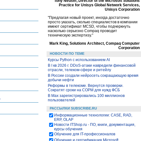
Tony Neuser, Director of the Microsoft Solutions
Practice for Unisys Global Network Services,
Unisys Corporation
"Предлагая новый проект, иногда достаточно
просто указать, сколько специалистов в компании
имеют сертификат MCSD, чтобы подчеркнуть
насколько серьезно Compaq проводит
техническую экспертизу."
Mark King, Solutions Architect, Compaq Computer
Corporation
НОВОСТИ ПО ТЕМЕ
Курсы Python c использованием AI
В I кв 2026 г. DDoS-атаки навредили финансовой
отрасли, телеком-сфере и ритейлу
В России создали нейросеть сокращающую время
добычи нефти
Реформы в телекоме. Вернутся проверки.
Сократят сроки на СОРМ для нужд ФСБ
В Max зарегистрировались 100 миллионов
»
пользователей
РАССЫЛКИ SUBSCRIBE.RU
Информационные технологии: CASE, RAD,
ERP, OLAP
Новости ITShop.ru - ПО, книги, документация,
курсы обучения
Обучение для IT-профессионалов
Обучение и сертификация Microsoft