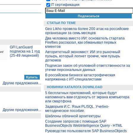
IT сертификация
СТАТЬИ ПО ТЕМЕ
Geo Likho провела более 200 атак на российские
организации за семь месяцев
Два человека вместо ИИ: основатель стартапа
Fireflies рассказал, как обманывал первых
клиентов
GFI LanGuard
подписка на 1 год
Авторитетный экономист: ИИ это рыночный
(25-49 лицензий)
пузырь, который лопнет громче, чем пузырь
доткомов
Подписан закон об уголовной ответственности за
утечки персональных данных
В российском бизнесе катастрофическая
напряженка с ИТ-специалистами
Другие предложения...
НОВИНКИ КАТАЛОГА DOWNLOAD
5 бесплатных приложений, которые будут
напоминать вам отдохнуть от экрана компьютера
или смартфона
Задворьев И.С. Язык PL/SQL. Учебно-
Другие предложения...
методическое пособие.
Шаблоны облачной архитектуры
Создание запросов с помощью SAP
BusinessObjects WebIntelligence Query - HTML
Руководство пользователя SAP BusinessObjects