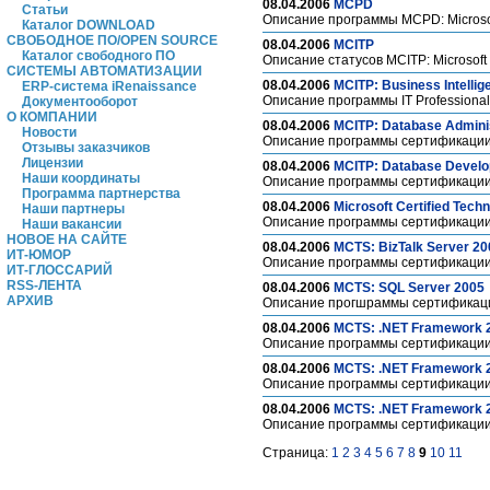
08.04.2006
MCPD
Статьи
Описание программы MCPD: Microsoft
Каталог DOWNLOAD
СВОБОДНОЕ ПО/OPEN SOURCE
08.04.2006
MCITP
Каталог свободного ПО
Описание статусов MCITP: Microsoft C
СИСТЕМЫ АВТОМАТИЗАЦИИ
08.04.2006
MCITP: Business Intelli
ERP-система iRenaissance
Описание программы IT Professional:
Документооборот
О КОМПАНИИ
08.04.2006
MCITP: Database Admini
Новости
Описание программы сертификации IT
Отзывы заказчиков
Лицензии
08.04.2006
MCITP: Database Develo
Наши координаты
Описание программы сертификации I
Программа партнерства
08.04.2006
Microsoft Certified Tech
Наши партнеры
Описание программы сертификации MC
Наши вакансии
НОВОЕ НА САЙТЕ
08.04.2006
MCTS: BizTalk Server 20
ИТ-ЮМОР
Описание программы сертификации Te
ИТ-ГЛОССАРИЙ
RSS-ЛЕНТА
08.04.2006
MCTS: SQL Server 2005
АРХИВ
Описание прогшраммы сертификации 
08.04.2006
MCTS: .NET Framework 2.
Описание программы сертификации Te
08.04.2006
MCTS: .NET Framework 2
Описание программы сертификации Te
08.04.2006
MCTS: .NET Framework 2
Описание программы сертификации 
Страница:
1
2
3
4
5
6
7
8
9
10
11