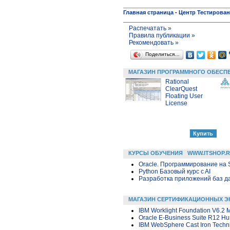
Главная страница
-
Центр Тестирова
Распечатать »
Правила публикации »
Рекомендовать »
Поделиться…
МАГАЗИН ПРОГРАММНОГО ОБЕСП
Rational
ClearQuest
Floating User
License
КУРСЫ ОБУЧЕНИЯ
WWW.ITSHOP.
Oracle. Программирование на 
Python Базовый курс c AI
Разработка приложений баз дан
МАГАЗИН СЕРТИФИКАЦИОННЫХ Э
IBM Worklight Foundation V6.2 M
Oracle E-Business Suite R12 H
IBM WebSphere Cast Iron Techni