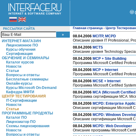
Главная страница
-
Центр Тестирова
РАССЫЛКИ САЙТА
08.04.2006
MCITP, MCPD
Описание уровня IT Professional, Pr
ИНТЕРНЕТ-МАГАЗИН
Лицензионное ПО
08.04.2006
MCTS
Курсы обучения
Описание уровня Technology Special
Сертификация
ОБУЧЕНИЕ И СЕМИНАРЫ
08.04.2006
MCP + Site Building
Каталог курсов
Программа Microsoft Certified Profess
Новости
08.04.2006
MCP + Internet
Статьи
Программа Microsoft Certified Profess
Вопросы и ответы
Бесплатные семинары
08.04.2006
MCSE + Internet
Онлайн-курсы
Программа Microsoft Certified System
Курсы Microsoft On-Demand
Кафедра МФТИ
08.04.2006
MCA (Microsoft Certified
ЦЕНТР ТЕСТИРОВАНИЯ
Программа сертификации MCA: Microso
IT-Сертификации
08.04.2006
MCPD: Enterprise Applic
Новости
Описание сертификации Microsoft Cert
Статьи
ПРОГРАММНЫЕ ПРОДУКТЫ
08.04.2006
MCPD: Windows Develop
Каталог ПО
Описание сертификации Microsoft Ce
Лицензиатор ПО
Схемы лицензирования
08.04.2006
MCPD: Web Developer
Новости
Описание программы Microsoft Certif
Вопросы и ответы