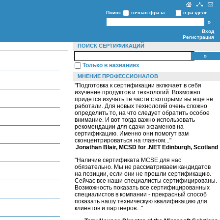
Поиск
точная фраза
в разделе
Вход
Регистрация
ПОИСК СЕРТИФИКАЦИЙ
Только в названиях
МНЕНИЕ ПРОФЕССИОНАЛОВ
"Подготовка к сертификации включает в себя
изучение продуктов и технологий. Возможно
придется изучать те части с которыми вы еще не
работали. Для новых технологий очень сложно
определить то, на что следует обратить особое
внимание. И вот тогда важно использовать
рекомендации для сдачи экзаменов на
сертификацию. Именно они помогут вам
сконцентрироваться на главном..."
Jonathan Blair, MCSD for .NET Edinburgh, Scotland
"Наличие сертификата MCSE для нас
обязательно. Мы не рассматриваем кандидатов
на позиции, если они не прошли сертификацию.
Сейчас все наши специалисты сертифицированы.
Возможность показать все сертифицированных
специалистов в компании - прекрасный способ
показать нашу техническую квалификацию для
клиентов и партнеров..."