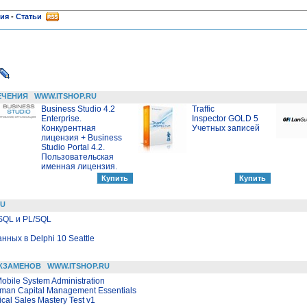
ния
-
Статьи
ЕЧЕНИЯ
WWW.ITSHOP.RU
Business Studio 4.2
Traffic
Enterprise.
Inspector GOLD 5
Конкурентная
Учетных записей
лицензия + Business
Studio Portal 4.2.
Пользовательская
именная лицензия.
RU
SQL и PL/SQL
ных в Delphi 10 Seattle
КЗАМЕНОВ
WWW.ITSHOP.RU
obile System Administration
uman Capital Management Essentials
cal Sales Mastery Test v1