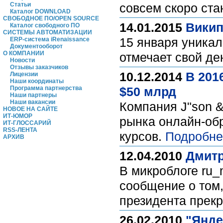
Статьи
совсем скоро ст
Каталог DOWNLOAD
СВОБОДНОЕ ПО/OPEN SOURCE
14.01.2015
Викип
Каталог свободного ПО
СИСТЕМЫ АВТОМАТИЗАЦИИ
15 января уникал
ERP-система iRenaissance
Документооборот
О КОМПАНИИ
отмечает свой д
Новости
Отзывы заказчиков
10.12.2014
В 201
Лицензии
Наши координаты
Программа партнерства
$50 млрд
Наши партнеры
Наши вакансии
Компания J"son &
НОВОЕ НА САЙТЕ
ИТ-ЮМОР
рынка онлайн-обр
ИТ-ГЛОССАРИЙ
RSS-ЛЕНТА
курсов.
Подробне
АРХИВ
12.04.2010
Дмитр
В микроблоге ru_
сообщение о том,
президента прекр
26.02.2010
"Янде