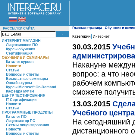
Главная страница
-
Обучение и семи
РАССЫЛКИ САЙТА
Категории
ИНТЕРНЕТ-МАГАЗИН
30.03.2015
Учебн
Лицензионное ПО
Курсы обучения
Сертификация
администрирова
ОБУЧЕНИЕ И СЕМИНАРЫ
Каталог курсов
Накануне междун
Новости
Статьи
вопрос: а что не
Вопросы и ответы
Бесплатные семинары
рабочем компьюте
Онлайн-курсы
Курсы Microsoft On-Demand
сможете получить
Кафедра МФТИ
ЦЕНТР ТЕСТИРОВАНИЯ
IT-Сертификации
13.03.2015
Сдела
Новости
Статьи
Учебного центр
ПРОГРАММНЫЕ ПРОДУКТЫ
Каталог ПО
На сегодняшний 
Лицензиатор ПО
Схемы лицензирования
дистанционного о
Новости
Вопросы и ответы