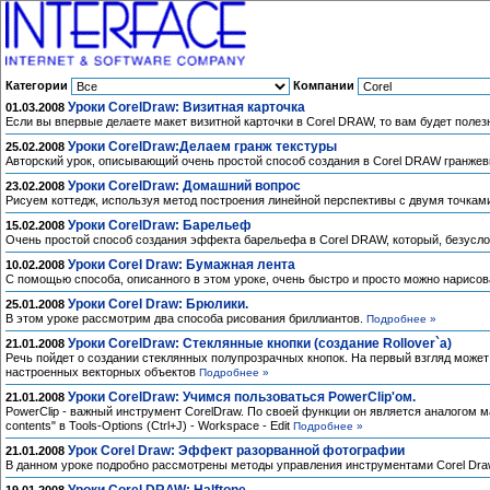
Категории
Компании
Уроки CorelDraw: Визитная карточка
01.03.2008
Если вы впервые делаете макет визитной карточки в Corel DRAW, то вам будет полез
Уроки CorelDraw:Делаем гранж текстуры
25.02.2008
Авторский урок, описывающий очень простой способ создания в Corel DRAW гранжев
Уроки CorelDraw: Домашний вопрос
23.02.2008
Рисуем коттедж, используя метод построения линейной перспективы с двумя точкам
Уроки CorelDraw: Барельеф
15.02.2008
Очень простой способ создания эффекта барельефа в Corel DRAW, который, безуслов
Уроки Corel Draw: Бумажная лента
10.02.2008
С помощью способа, описанного в этом уроке, очень быстро и просто можно нарисо
Уроки Corel Draw: Брюлики.
25.01.2008
В этом уроке рассмотрим два способа рисования бриллиантов.
Подробнее »
Уроки CorelDraw: Стеклянные кнопки (создание Rollover`а)
21.01.2008
Речь пойдет о создании стеклянных полупрозрачных кнопок. На первый взгляд может
настроенных векторных объектов
Подробнее »
Уроки CorelDraw: Учимся пользоваться PowerClip'ом.
21.01.2008
PowerClip - важный инструмент CorelDraw. По своей функции он является аналогом м
contents" в Tools-Options (Ctrl+J) - Workspace - Edit
Подробнее »
Урок Corel Draw: Эффект разорванной фотографии
21.01.2008
В данном уроке подробно рассмотрены методы управления инструментами Corel Dra