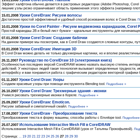
Уроки Corel DRAW: Halftone
19.01.2008
Эффект халфтона обычно делается в растровых редакторах (Adobe Photoshop, Corel Ph
лишние узлы резко ограничивают область применения этого эффекта (например плотт
Уроки CorelDraw: Рисуем волосы
15.01.2008
Достаточно простой эффективный и удобный способ рсиования волос в Corel Draw.
П
Уроки по Corel Painter - Рисуем медвежонка карандашом, Corel Pa
10.01.2008
Простой карандаш 2В и белый лист бумаги - идеальные инструменты для начинающего. 
Уроки Corel Draw: Создание бабочки
07.01.2008
На данном примере мы посмотрим, как в Corel Draw создаются сложные контуры, пут
Уроки CorelDraw: Имитация 3D
03.01.2008
В Corel Draw можно делать не только двухмерные картинки, но и вполне реалистичн
Руководство по CorelDraw 10 (электронная книга)
26.11.2007
Особенностью последних версий CorelDRAW можно назвать высокую степень интерак
действий. У некоторых людей такая технология вызывает определенные трудности, им
интерфейсу и вам понравится работа с графическим редактором векторной графики
Уроки Corel Draw: Узоры
01.11.2007
Создаем красивые узоры при помощи инструмента Blending tool.
Подробнее »
Уроки Corel Draw: Трехмерные здания - иконки
26.10.2007
Учимся рисовать трехмерные иконки в Кореле.
Подробнее »
Уроки CorelDraw: Emotiсon.
25.09.2007
Рисуем забавный и симпатичный смайл.
Подробнее »
Уроки CorelDraw - Преобразование текста
17.08.2007
Преобразование текста в форму машины, способы работы с Envelope tool.
Подробнее
Использование Interactive Mesh Fill в CorelDRAW
25.07.2007
Использование Interactive Mesh Fill в CorelDRAW (урок от Татьяны Прокофьевой).
Под
Страница:
...
19
20
21
22
23
24
25
26
27
28
29
30