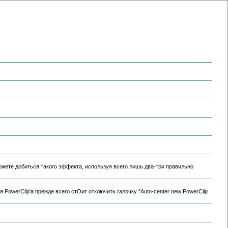
ожете добиться такого эффекта, используя всего лишь два-три правильно
PowerClip'a прежде всего стОит отключить галочку "Auto-center new PowerClip