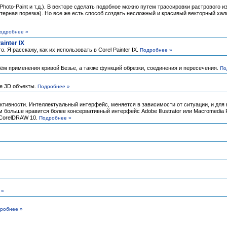
oto-Paint и т.д.). В векторе сделать подобное можно путем трассировки растрового и
ерная порезка). Но все же есть способ создать несложный и красивый векторный халф
одробнее »
inter IX
Я расскажу, как их использовать в Corel Painter IX.
Подробнее »
ём применения кривой Безье, а также функций обрезки, соединения и пересечения.
По
ые 3D объекты.
Подробнее »
тивности. Интеллектуальный интерфейс, меняется в зависимости от ситуации, и для
 больше нравится более консервативный интерфейс Adobe Illustrator или Macromedia 
 CorelDRAW 10.
Подробнее »
 »
робнее »