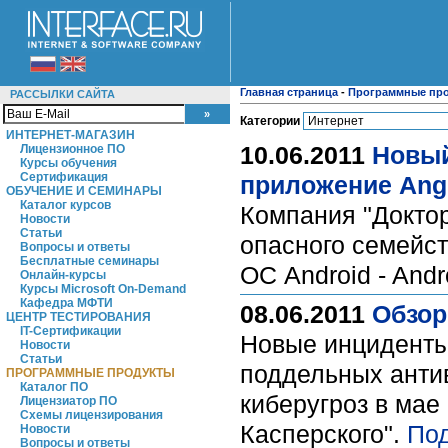
Главная страница
-
Программные пр
РАССЫЛКИ САЙТА
Категории
ИНТЕРНЕТ-МАГАЗИН
10.06.2011
Новый
Лицензионное ПО
Курсы обучения
Сертификация
приложение Angr
ОБУЧЕНИЕ И СЕМИНАРЫ
Каталог курсов
Компания "Доктор
Новости
Статьи
опасного семейс
Вопросы и ответы
Бесплатные семинары
ОС Android - Andr
Онлайн-курсы
Курсы Microsoft On-Demand
Кафедра МФТИ
08.06.2011
Обзор
ЦЕНТР ТЕСТИРОВАНИЯ
IT-Сертификации
Новые инциденты
Новости
Статьи
поддельных анти
ПРОГРАММНЫЕ ПРОДУКТЫ
Каталог ПО
киберугроз в мае
Лицензиатор ПО
Схемы лицензирования
Касперского".
По
Новости
Вопросы и ответы