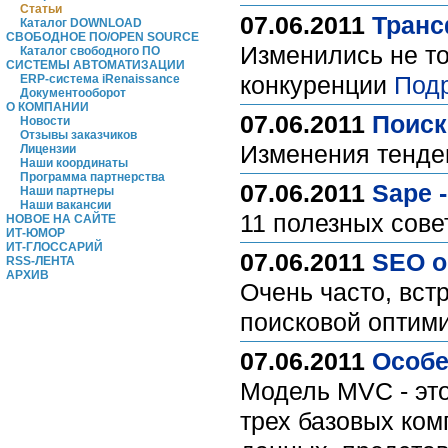
Статьи
07.06.2011
Транс
Каталог DOWNLOAD
СВОБОДНОЕ ПО/OPEN SOURCE
Изменились не то
Каталог свободного ПО
СИСТЕМЫ АВТОМАТИЗАЦИИ
конкуренции
Под
ERP-система iRenaissance
Документооборот
О КОМПАНИИ
07.06.2011
Поиск
Новости
Отзывы заказчиков
Изменения тенден
Лицензии
Наши координаты
Программа партнерства
07.06.2011
Sape 
Наши партнеры
Наши вакансии
11 полезных сове
НОВОЕ НА САЙТЕ
ИТ-ЮМОР
ИТ-ГЛОССАРИЙ
07.06.2011
SEO 
RSS-ЛЕНТА
АРХИВ
Очень часто, вст
поисковой оптим
07.06.2011
Особе
Модель MVC - эт
трех базовых ком