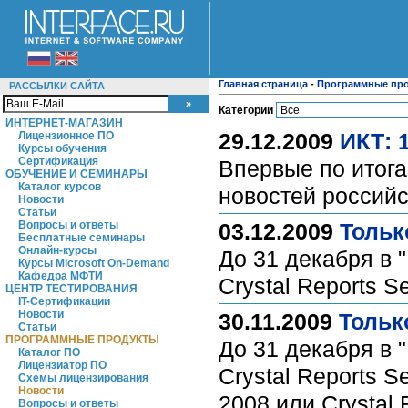
Главная страница
-
Программные пр
РАССЫЛКИ САЙТА
Категории
ИНТЕРНЕТ-МАГАЗИН
29.12.2009
ИКТ: 
Лицензионное ПО
Курсы обучения
Сертификация
Впервые по итог
ОБУЧЕНИЕ И СЕМИНАРЫ
Каталог курсов
новостей россий
Новости
Статьи
Вопросы и ответы
03.12.2009
Тольк
Бесплатные семинары
Онлайн-курсы
До 31 декабря в 
Курсы Microsoft On-Demand
Кафедра МФТИ
Crystal Reports S
ЦЕНТР ТЕСТИРОВАНИЯ
IT-Сертификации
Новости
30.11.2009
Тольк
Статьи
ПРОГРАММНЫЕ ПРОДУКТЫ
До 31 декабря в 
Каталог ПО
Лицензиатор ПО
Crystal Reports S
Схемы лицензирования
Новости
2008 или Crystal
Вопросы и ответы