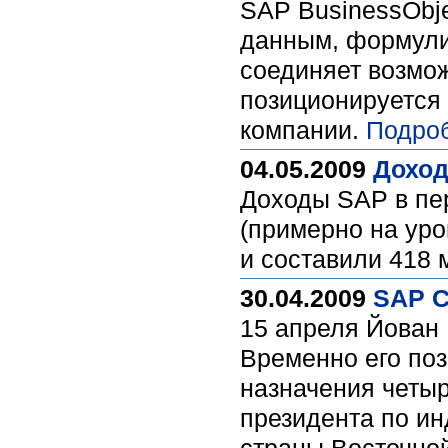
SAP BusinessObje
данным, формули
соединяет возмож
позиционируется 
компании.
Подро
04.05.2009
Доход
Доходы SAP в пер
(примерно на уро
и составили 418 
30.04.2009
SAP С
15 апреля Йован
Временно его поз
назначения четыр
президента по и