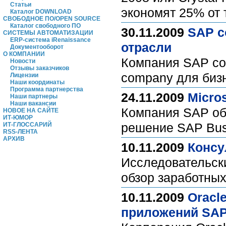
Статьи
экономят 25% от 
Каталог DOWNLOAD
СВОБОДНОЕ ПО/OPEN SOURCE
Каталог свободного ПО
30.11.2009
SAP с
СИСТЕМЫ АВТОМАТИЗАЦИИ
ERP-система iRenaissance
отрасли
Документооборот
О КОМПАНИИ
Компания SAP со
Новости
Отзывы заказчиков
company для биз
Лицензии
Наши координаты
Программа партнерства
24.11.2009
Micro
Наши партнеры
Наши вакансии
Компания SAP объ
НОВОЕ НА САЙТЕ
ИТ-ЮМОР
решение SAP Bus
ИТ-ГЛОССАРИЙ
RSS-ЛЕНТА
АРХИВ
10.11.2009
Консу
Исследовательски
обзор заработных
10.11.2009
Oracl
приложений SA