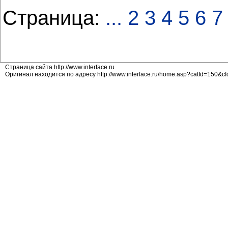
Страница:
...
2
3
4
5
6
7
Страница сайта http://www.interface.ru
Оригинал находится по адресу http://www.interface.ru/home.asp?catId=150&