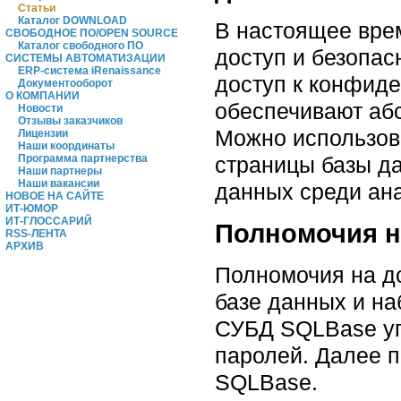
Статьи
Каталог DOWNLOAD
В настоящее вре
СВОБОДНОЕ ПО/OPEN SOURCE
Каталог свободного ПО
доступ и безопас
СИСТЕМЫ АВТОМАТИЗАЦИИ
ERP-система iRenaissance
доступ к конфид
Документооборот
О КОМПАНИИ
обеспечивают аб
Новости
Отзывы заказчиков
Можно использов
Лицензии
Наши координаты
страницы базы да
Программа партнерства
Наши партнеры
Наши вакансии
данных среди ана
НОВОЕ НА САЙТЕ
ИТ-ЮМОР
ИТ-ГЛОССАРИЙ
Полномочия н
RSS-ЛЕНТА
АРХИВ
Полномочия на до
базе данных и на
СУБД SQLBase уп
паролей. Далее п
SQLBase.