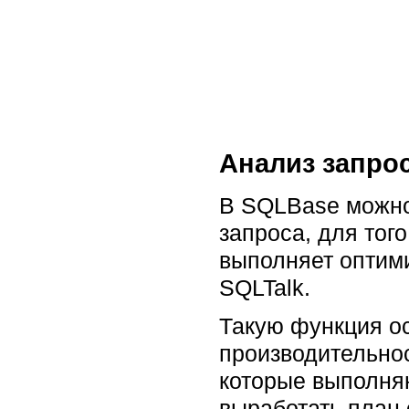
Анализ запро
В SQLBase можно
запроса, для тог
выполняет оптим
SQLTalk.
Такую функция ос
производительнос
которые выполня
выработать план