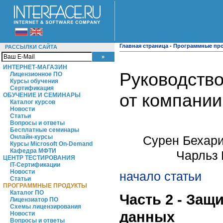
Главная страница
-
Программные пр
РАССЫЛКИ САЙТА
ИНТЕРНЕТ-МАГАЗИН
Руководство
Лицензионное ПО
Курсы обучения
Сертификация
от компании
ОБУЧЕНИЕ И СЕМИНАРЫ
Каталог курсов
Новости
Статьи
Вопросы и ответы
Бесплатные семинары
Сурен Бехари
Онлайн-курсы
Курсы Microsoft On-Demand
Кафедра МФТИ
Чарльз 
ЦЕНТР ТЕСТИРОВАНИЯ
IT-Сертификации
Новости
начало статьи
Статьи
ПРОГРАММНЫЕ ПРОДУКТЫ
Каталог ПО
Часть 2 - Защ
Лицензиатор ПО
Схемы лицензирования
данных
Новости
Вопросы и ответы