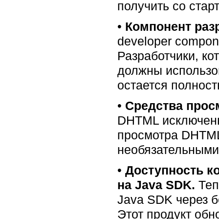
получить со старт
•
Компонент раз
developer compon
Разработчики, ко
должны использов
остается полност
•
Средства прос
DHTML исключены 
просмотра DHTML
необязательными
•
Доступность ко
на Java SDK.
Теп
Java SDK через б
Этот продукт обно