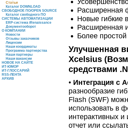
Усовершенство
Статьи
Каталог DOWNLOAD
Расширенная ф
СВОБОДНОЕ ПО/OPEN SOURCE
Каталог свободного ПО
Новые гибкие 
СИСТЕМЫ АВТОМАТИЗАЦИИ
ERP-система iRenaissance
Расширенная и
Документооборот
О КОМПАНИИ
Более простой 
Новости
Отзывы заказчиков
Лицензии
Улучшенная в
Наши координаты
Программа партнерства
Наши партнеры
Xcelsius (Воз
Наши вакансии
НОВОЕ НА САЙТЕ
средствами .N
ИТ-ЮМОР
ИТ-ГЛОССАРИЙ
RSS-ЛЕНТА
АРХИВ
•
Интеграция с A
разнообразие ги
Flash (SWF) можн
использовать в 
интерактивных и
отчет или ссылать