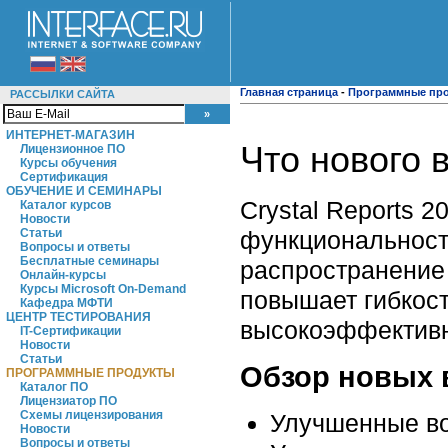
Главная страница
-
Программные пр
РАССЫЛКИ САЙТА
ИНТЕРНЕТ-МАГАЗИН
Что нового
Лицензионное ПО
Курсы обучения
Сертификация
ОБУЧЕНИЕ И СЕМИНАРЫ
Crystal Reports 
Каталог курсов
Новости
функциональность
Статьи
Вопросы и ответы
Бесплатные семинары
распространение 
Онлайн-курсы
Курсы Microsoft On-Demand
повышает гибкос
Кафедра МФТИ
ЦЕНТР ТЕСТИРОВАНИЯ
высокоэффективн
IT-Сертификации
Новости
Статьи
Обзор новых в
ПРОГРАММНЫЕ ПРОДУКТЫ
Каталог ПО
Лицензиатор ПО
Схемы лицензирования
Улучшенные во
Новости
Вопросы и ответы