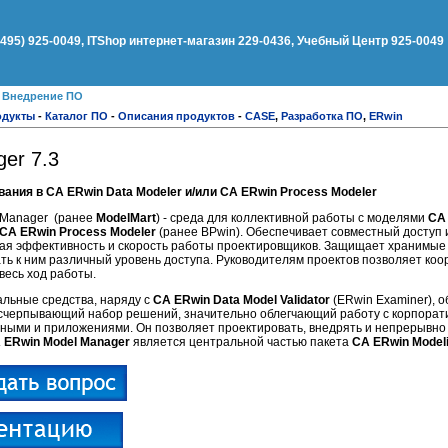
(495) 925-0049, ITShop интернет-магазин 229-0436, Учебный Центр 925-0049
●
Внедрение ПО
одукты
-
Каталог ПО
-
Описания продуктов
-
CASE
,
Разработка ПО
,
ERwin
er 7.3
вания в CA ERwin
Data Modeler и/или CA ERwin
Process Modeler
 Manager (ранее
ModelMart
) - среда для коллективной работы с моделями
CA
CA ERwin
Process Modeler
(ранее BPwin). Обеспечивает совместный доступ 
ая эффективность и скорость работы проектировщиков. Защищает хранимые 
ть к ним различный уровень доступа. Руководителям проектов позволяет коо
весь ход работы.
льные средства, наряду с
CA ERwin
Data Model Validator
(ERwin Examiner), 
счерпывающий набор решений, значительно облегчающий работу с корпорат
ными и приложениями. Он позволяет проектировать, внедрять и непрерывно
 ERwin Model Manager
является центральной частью пакета
CA ERwin Modeli