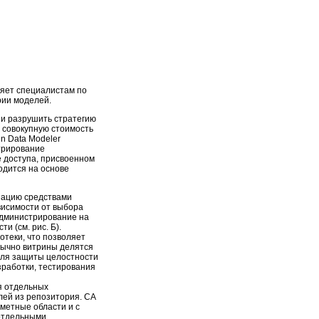
ляет специалистам по
рии моделей.
 и разрушить стратегию
 совокупную стоимость
n Data Modeler
трирование
 доступа, присвоенном
одится на основе
зацию средствами
висимости от выбора
Администрирование на
 (см. рис. Б).
теки, что позволяет
бычно витрины делятся
 Для защиты целостности
зработки, тестирования
я отдельных
лей из репозитория. CA
метные области и с
 отдельными