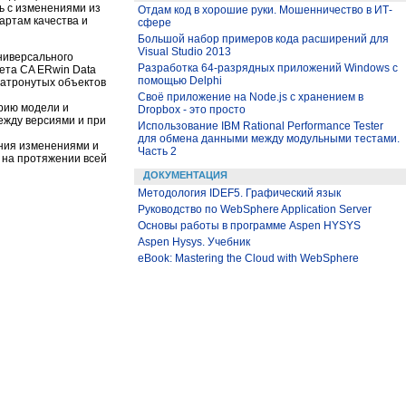
ть с изменениями из
Отдам код в хорошие руки. Мошенничество в ИТ-
артам качества и
сфере
Большой набор примеров кода расширений для
Visual Studio 2013
ниверсального
Разработка 64-разрядных приложений Windows с
кета CA ERwin Data
помощью Delphi
затронутых объектов
Своё приложение на Node.js с хранением в
орию модели и
Dropbox - это просто
между версиями и при
Использование IBM Rational Performance Tester
для обмена данными между модульными тестами.
ния изменениями и
Часть 2
 на протяжении всей
ДОКУМЕНТАЦИЯ
Методология IDEF5. Графический язык
Руководство по WebSphere Application Server
Основы работы в программе Aspen HYSYS
Aspen Hysys. Учебник
eBook: Mastering the Cloud with WebSphere