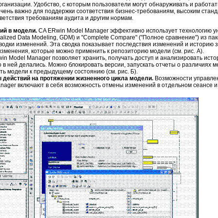
организации. Удобство, с которым пользователи могут обнаруживать и работа
чень важно для поддержки соответствия бизнес-требованиям, высоким станд
ветствия требованиям аудита и другим нормам.
ий в модели.
CA ERwin Model Manager эффективно использует технологию у
lized Data Modeling, GDM) и "Complete Compare" ("Полное сравнение") из па
водки изменений. Эта сводка показывает последствия изменений и историю 
изменения, которые можно применить к репозиторию модели (см. рис. А).
in Model Manager позволяет хранить, получать доступ и анализировать ист
о в ней делались. Можно блокировать версии, запускать отчеты о различиях 
ть модели к предыдущему состоянию (см. рис. Б).
 действий на протяжении жизненного цикла модели.
Возможности управле
nager включают в себя возможность отмены изменений в отдельном сеансе и