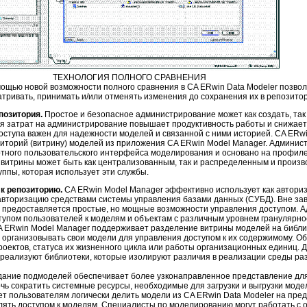
ТЕХНОЛОГИЯ ПОЛНОГО СРАВНЕНИЯ
омощью новой возможности полного сравнения в CA ERwin Data Modeler позво
ривать, принимать и/или отменять изменения до сохранения их в репозито
позитория.
Простое и безопасное администрирование может как создать, так
 затрат на администрирование повышает продуктивность работы и снижает
оступа важен для надежности моделей и связанной с ними историей. CA ERwi
иторий (витрину) моделей из приложения CA ERwin Model Manager. Админис
тного пользовательского интерфейса моделирования и основано на профиле
витрины может быть как централизованным, так и распределенным и произв
уппы, которая использует эти службы.
к репозиторию.
CA ERwin Model Manager эффективно использует как автори
авторизацию средствами системы управления базами данных (СУБД). Вне за
 предоставляется простые, но мощные возможности управления доступом. 
упом пользователей к моделям и объектам с различным уровнем гранулярности
 ERwin Model Manager поддерживает разделение витрины моделей на библио
 организовывать свои модели для управления доступом к их содержимому. О
роектов, статуса их жизненного цикла или работы организационных единиц.
реализуют библиотеки, которые изолируют различия в реализации среды ра
ание подмоделей обеспечивает более узконаправленное представление дл
чь сократить системные ресурсы, необходимые для загрузки и выгрузки моде
т пользователям логически делить модели из CA ERwin Data Modeler на пред
лять доступом к моделям. Специалисты по моделированию могут работать с