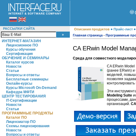
РАССЫЛКИ САЙТА
●
Описания продуктов
Прайс-лист
Главная страница
-
Программные пр
ИНТЕРНЕТ-МАГАЗИН
Лицензионное ПО
CA ERwin Model Manag
Курсы обучения
Сертификация
ОБУЧЕНИЕ И СЕМИНАРЫ
Среда для совместного моделиро
Каталог курсов
CA ERwin Model
Новости
(ранее ERwin) и
Статьи
моделей, повыш
Вопросы и ответы
позволяя задава
Бесплатные семинары
контролировать 
Онлайн-курсы
Курсы Microsoft On-Demand
Эти инструмента
Кафедра МФТИ
Modeling Suite
и
ЦЕНТР ТЕСТИРОВАНИЯ
процессами, дан
IT-Сертификации
организаций.
CA
Новости
Статьи
ПРОГРАММНЫЕ ПРОДУКТЫ
Каталог ПО
Лицензиатор ПО
Схемы лицензирования
Новости
Вопросы и ответы