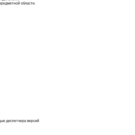
предметной области.
щью диспетчера версий