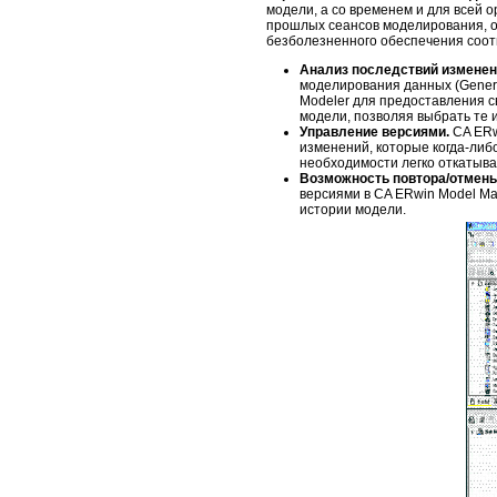
модели, а со временем и для всей 
прошлых сеансов моделирования, о
безболезненного обеспечения соот
Анализ последствий изменен
моделирования данных (Genera
Modeler для предоставления с
модели, позволяя выбрать те 
Управление версиями.
CA ERw
изменений, которые когда-либ
необходимости легко откатыва
Возможность повтора/отмены
версиями в CA ERwin Model Ma
истории модели.