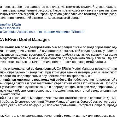
t
) превосходно настраивается под сложную структуру моделей, и специально
тивным распределением ресурсов. Такое преимущество является результато
ющих контроль версий, контроль доступа, управляемое взаимодействие разр
влияния изменений в многопользовательской среде.
линейке ERwin
er Associates
 Computer Associates в электронном магазине ITShop.ru
A ERwin Model Manager:
пециалистов по моделированию.
Часто специалисты по моделированию од
ми. Последствия изменений в многопользовательской среде должны управля
ающиеся периоды времени. Совместная работа участников коллектива долж
 на эффективность работы и возможности для отдельного специалиста. Одна
ивно сказываться на качестве или целостности производимой работы.
ли с опциональной ее блокировкой.
CA ERwin Model Manager позволяет па
одной определенной моделью. При этом управление интеграцией и целостно
ых работ по моделированию осуществляется по требованию.
лизий при многопользовательской работе.
Для обеспечения непрерывной 
ей определяются и соответственно обрабатываются автоматически. Пользов
т уведомление о существовании и природе конфликтов при моделировании. 
ллектива и обеспечения целостности модели пользователей уведомления пр
х конфликтов.
ей.
CA ERwin Model Manager обеспечивает автоматическое слияние отдельн
 работы. Диспетчер слияний (Merge Manager) для выбора объектов, которые
ует уже знакомое по функции полного сравнения (Complete Compare) проду
ях.
Контроль и отслеживание изменений в модели данных или процесса важн