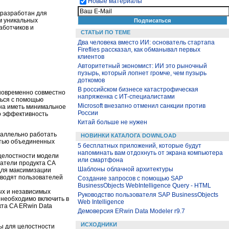
Новые материалы
 разработан для
м уникальных
аботчиков и
СТАТЬИ ПО ТЕМЕ
Два человека вместо ИИ: основатель стартапа
Fireflies рассказал, как обманывал первых
клиентов
Авторитетный экономист: ИИ это рыночный
пузырь, который лопнет громче, чем пузырь
доткомов
В российском бизнесе катастрофическая
новременно совместно
напряженка с ИТ-специалистами
ться с помощью
Microsoft внезапно отменил санкции против
на иметь минимальное
России
ко эффективность
Китай больше не нужен
раллельно работать
НОВИНКИ КАТАЛОГА DOWNLOAD
стью объединенных
5 бесплатных приложений, которые будут
напоминать вам отдохнуть от экрана компьютера
целостности модели
или смартфона
атели продукта CA
Шаблоны облачной архитектуры
Для максимизации
оводят пользователей
Создание запросов с помощью SAP
BusinessObjects WebIntelligence Query - HTML
ых и независимых
Руководство пользователя SAP BusinessObjects
 необходимо включить в
Web Intelligence
кта CA ERwin Data
Демоверсия ERwin Data Modeler r9.7
ИСХОДНИКИ
ы для целостности