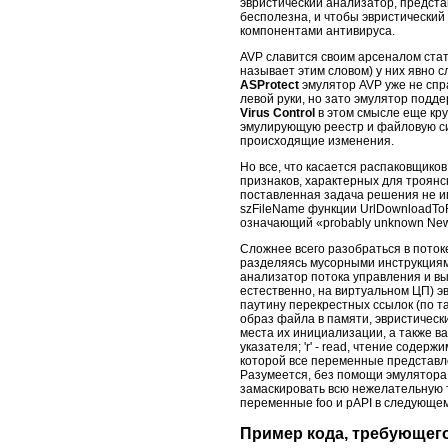
эвристический анализатор, предста
бесполезна, и чтобы эвристический
компонентами антивируса.
AVP славится своим арсеналом стат
называет этим словом) у них явно 
ASProtect
эмулятор AVP уже не спр
левой руки, но зато эмулятор подд
Virus Control
в этом смысле еще кру
эмулирующую реестр и файловую сис
происходящие изменения.
Но все, что касается распаковщиков
признаков, характерных для троянс
поставленная задача решения не и
szFileName функции UrlDownloadToF
означающий «probably unknown NewHe
Сложнее всего разобраться в потоке
разделяясь мусорными инструкциями
анализатор потока управления и в
естественно, на виртуальном ЦП) э
паутину перекрестных ссылок (по та
образ файла в памяти, эвристичес
места их инициализации, а также ва
указателя; 'r' - read, чтение содер
которой все переменные представле
Разумеется, без помощи эмулятора 
замаскировать всю нежелательную т
переменные foo и pAPI в следующем
Пример кода, требующег