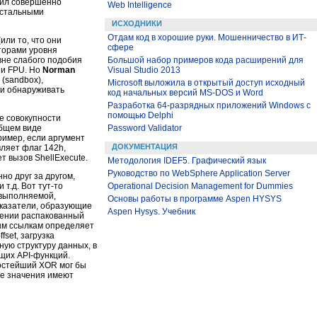
вил совершенно
Web Intelligence
остальными
ИСХОДНИКИ
Отдам код в хорошие руки. Мошенничество в ИТ-
ли то, что они
сфере
кторами уровня
Большой набор примеров кода расширений для
овне слабого подобия
Visual Studio 2013
 и FPU. Но
Norman
(sandbox),
Microsoft выложила в открытый доступ исходный
ки обнаруживать
код начальных версий MS-DOS и Word
Разработка 64-разрядных приложений Windows с
помощью Delphi
ие совокупности
Password Validator
общем виде
ример, если аргумент
ДОКУМЕНТАЦИЯ
ляет флаг 142h,
т вызов ShellExecute.
Методология IDEF5. Графический язык
Руководство по WebSphere Application Server
но друг за другом,
Operational Decision Management for Dummies
т.д. Вот тут-то
(выполняемой,
Основы работы в программе Aspen HYSYS
указатели, образующие
Aspen Hysys. Учебник
яжении распакованный
ым ссылкам определяет
set, загрузка
жную структуру данных, в
щих API-функций.
ростейший XOR мог бы
ие значения имеют