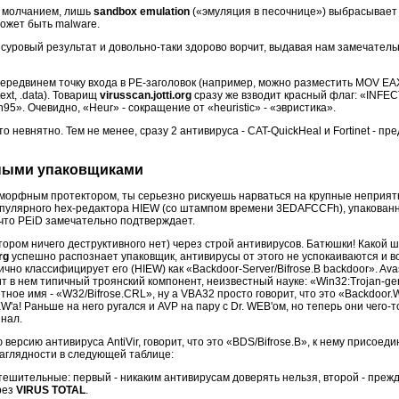
м молчанием, лишь
sandbox emulation
(«эмуляция в песочнице») выбрасывает
может быть malware.
 суровый результат и довольно-таки здорово ворчит, выдавая нам замечатель
 передвинем точку входа в PE-заголовок (например, можно разместить MOV E
ext, .data). Товарищ
virusscan.jotti.org
сразу же взводит красный флаг: «INF
n95». Очевидно, «Heur» - сокращение от «heuristic» - «эвристика».
то невнятно. Тем не менее, сразу 2 антивируса - CAT-QuickHeal и Fortinet - п
ными упаковщиками
морфным протектором, ты серьезно рискуешь нарваться на крупные неприятн
популярного hex-редактора HIEW (со штампом времени 3EDAFCCFh), упакова
 что PEiD замечательно подтверждает.
тором ничего деструктивного нет) через строй антивирусов. Батюшки! Какой 
rg
успешно распознает упаковщик, антивирусы от этого не успокаиваются и во
ично классифицирует его (HIEW) как «Backdoor-Server/Bifrose.B backdoor». Avas
т в нем типичный троянский компонент, неизвестный науке: «Win32:Trojan-gen.
тное имя - «W32/Bifrose.CRL», ну а VBA32 просто говорит, что это «Backdoor.W
W'а! Раньше на него ругался и AVP на пару с Dr. WEB'ом, но теперь они чего-
инал.
 версию антивируса AntiVir, говорит, что это «BDS/Bifrose.B», к нему присоед
аглядности в следующей таблице:
тешительные: первый - никаким антивирусам доверять нельзя, второй - прежд
рез
VIRUS TOTAL
.