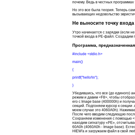
почему. Ведь в честных программах 
Но это все была теория. Теперь са
вызывающих недовольство эвристич
Не выносите точку входа 
Утро начинается с зарядки (если не 
точкой входа в PE-файл. Создадим 
Программа, предназначенная
#include <stdio.h>
main()
{
printf("hello!\n");
}
Убедившись, что все (до единого) 
режим и давим <F8>, чтобы отобраз
его с Image base (400000h) и полу
секций. Подгоняем курсор к секции 
моем случае это 4060A0h). Нажима
После чего вводим следующую после
Сохраняем изменения с помощью <F
находим сигнатуру «PE», отсчитыва
60A0h (4060A0h - Image base). Ест
HIEW'а и загружаем файл в свой л