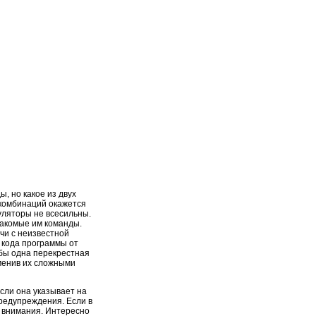
, но какое из двух
 комбинаций окажется
муляторы не всесильны.
накомые им команды.
чи с неизвестной
о кода программы от
 бы одна перекрестная
менив их сложными
если она указывает на
редупреждения. Если в
з внимания. Интересно