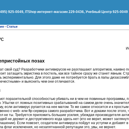
(495) 925-0049, ITShop интернет-магазин 229-0436, Учебный Центр 925-0049
ния
-
Статьи
ус
И
непристойных позах
ат свой суд? Разработчики антивирусов не разглашают алгоритмов, наивно п
оит затащить эвристика в постель, как все тайное сразу же станет явным. С
 экспериментально. Для этого даже не потребуется брать в лапы дизассембл
нечестными» и выяснить чем они отличаются.
ы
ют поразительной способностью убивать ни в чем не повинные программы, 
. Убытки от ложных позитивных срабатываний на самом деле очень значител
у, если антивирус ругается на нее матом. То же самое относится и к просты
нно с web- или ftp-сервера самого разработчика. Вот и докажи после этого, ч
ел не ты. Требуется приложить большие усилия, убеждая производителя анти
ей не держит и деструктивного кода здесь нет (кто не верит, может заглянут
лашении). Если повезет, создатели антивируса пойдут на уступки и добавят в
 флаг исключения, но незапятнанной репутации это, увы, не вернет.