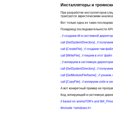
Инсталляторы и троянск
При разработке инсталляторов сле
трактуются эвристическими анализ
Вот только одна из таких последов
Псевдокод последовательности API
; // создаем dll в системной директо
call [GetSystemDirectory] ; // получ
call [CreateFile] ; // создаем там файл
call [WriteFile] ; // пишем в этот фай
; // копируем в системную директор
call [GetSystemDirectory] ; // получ
call [GetModuleFileName] ; // узнаем,
call [CopyFile] ; // копируем себя в
А вот конкретный пример ее програ
Код, копирующий в системную дире
// based on animaTOR's and Bill_Priso
#include <windows.h>