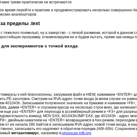
такие трюки практически не встречаются.
мое время перейти к практике и продемонстрировать несколько совершенно 
еских анализаторов.
за пределы .text
с тяжелого похмелья), ну а хакерство - с легкой разминки, которой в данном с
простейшую программу, откомпилируем ее и будем пытать, прямо как немцы п
 для экспериментов с точкой входа
антивирусы к ней благосклонны, загружаем файл в HIEW, нажимаем <ENTER> дл
ить PE-заголовок. Смотрим на RVA-адрес точки входа (в моем случае он раве
чаем 401043h. Записываем полученное значение на бумажке и нажимаем <F6>
.data, давим <ENTER> и спускаем курсор на несколько строк вниз, где начинаю
ем еще раз <ENTER> для перехода в ассемблерный режим и <F3> для разреш
довательность команд: MOV EAX, 401043h/JMP EAX, где 401043h - адрес моей
9>, двойным нажатием на <ENTER> возвращаемся в hex-режим, переходим в
ем от ее начала 28h байтов и записываем RVA-адрес новой точки входа, в н
ественно, записывать его надлежит в обратном порядке (A0h 60h). Сохраняем
юбимый
метаантивирус
, например в
virusscan.jotti.org
.