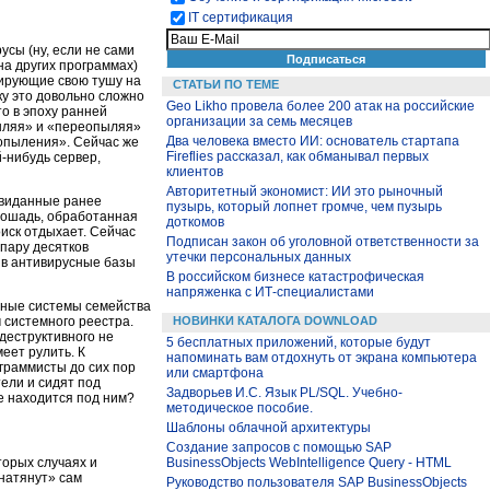
IT сертификация
усы (ну, если не сами
 на других программах)
пирующие свою тушу на
СТАТЬИ ПО ТЕМЕ
ку это довольно сложно
Geo Likho провела более 200 атак на российские
о в эпоху ранней
организации за семь месяцев
пыляя» и «переопыляя»
Два человека вместо ИИ: основатель стартапа
опыления». Сейчас же
Fireflies рассказал, как обманывал первых
-нибудь сервер,
клиентов
Авторитетный экономист: ИИ это рыночный
евиданные ранее
пузырь, который лопнет громче, чем пузырь
лошадь, обработанная
доткомов
оиск отдыхает. Сейчас
Подписан закон об уголовной ответственности за
 пару десятков
утечки персональных данных
 в антивирусные базы
В российском бизнесе катастрофическая
напряженка с ИТ-специалистами
нные системы семейства
 системного реестра.
НОВИНКИ КАТАЛОГА DOWNLOAD
деструктивного не
5 бесплатных приложений, которые будут
меет рулить. К
напоминать вам отдохнуть от экрана компьютера
ограммисты до сих пор
или смартфона
ели и сидят под
Задворьев И.С. Язык PL/SQL. Учебно-
же находится под ним?
методическое пособие.
Шаблоны облачной архитектуры
Создание запросов с помощью SAP
BusinessObjects WebIntelligence Query - HTML
торых случаях и
«натянут» сам
Руководство пользователя SAP BusinessObjects