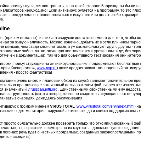
на, свищут пули, летают гранаты, и на какой стороне баррикад ты бы ни на
анализаторов необходимо! Если антивирус ругается на программу, то это пло
что, прежде чем совершенствоваться в искусстве или делать себе харакири, 
ва.
line
нег (причем немалых), и этих антивирусов достаточно много для того, чтобы ос
сенал за живую наличность. Можно, конечно, добыть их в осле или ином парно
не меньше, чем стадо слонопотамов, а уж как конфликтуют друг с другом - тол
траняемые забесплатно, зачастую поставляются в урезанном виде, без эври
 отмечен в документации), так что для объективного тестирования они категор
е игроки, присутствующие на антивирусном рынке, поддерживают бесплатные o
тория Касперского»,
www.avp.ru
) даже предоставляют полноценный антивирус
вления - просто фантастика!
компаний очень много и плановый обход их служб занимает значительное вре
оятельно прогоняющие закачанный пользователем файл через все известные 
тся знаменитый
virusscan.jotti.org
. Единственными свойственными ему недоста
ая загруженность (кстати говоря, косвенно свидетельствующая о его попул
таивать в очередях, дожидаясь обслуживания.
нтивирус с громким именем
VIRUS TOTAL
(
www.virustotal.com/en/indexf.html
) н
атически ведет мониторинг вирусной активности, да и список поддерживаемых
т просто обязательно должен проверить только что откомпилированный файл
счастью, все эвристики, несмотря на их крутость, - довольно тупые создания, 
й в погонах: речь идет о честных программах, созданных законопослушными п
де-то навредить).