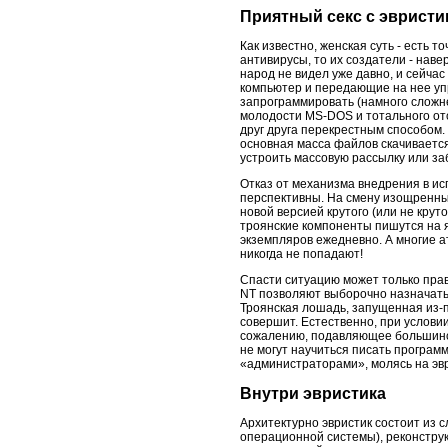
Приятный секс с эвристи
Как известно, женская суть - есть т
антивирусы, то их создатели - наве
народ не видел уже давно, и сейча
компьютер и передающие на нее упр
запрограммировать (намного сложне
молодости MS-DOS и тотального от
друг друга перекрестным способом
основная масса файлов скачивается
устроить массовую рассылку или за
Отказ от механизма внедрения в и
перспективны. На смену изощренн
новой версией крутого (или не крут
троянские компоненты пишутся на я
экземпляров ежедневно. А многие 
никогда не попадают!
Спасти ситуацию может только пра
NT позволяют выборочно назначать 
Троянская лошадь, запущенная из-п
совершит. Естественно, при условии,
сожалению, подавляющее большинств
не могут научиться писать програм
«администраторами», молясь на эври
Внутри эвристика
Архитектурно эвристик состоит из 
операционной системы), реконструкт