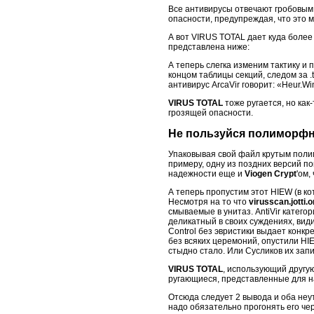
Все антивирусы отвечают гробовы
опасности, предупреждая, что это 
А вот VIRUS TOTAL дает куда более
представлена ниже:
А теперь слегка изменим тактику и
концом таблицы секций, следом за .t
антивирус ArcaVir говорит: «Heur.Wi
VIRUS TOTAL
тоже ругается, но как-
грозящей опасности.
Не пользуйся полиморф
Упаковывая свой файл крутым поли
примеру, одну из поздних версий 
надежности еще и
Viogen Crypt
'ом,
А теперь пропустим этот HIEW (в ко
Несмотря на то что
virusscan.jotti.o
смываемые в унитаз. AntiVir категор
деликатный в своих суждениях, види
Control без эвристики выдает конкре
без всяких церемоний, опустили HIE
стыдно стало. Или Сусликов их зап
VIRUS TOTAL
, использующий другую
ругающиеся, представленные для н
Отсюда следует 2 вывода и оба неу
надо обязательно прогонять его че