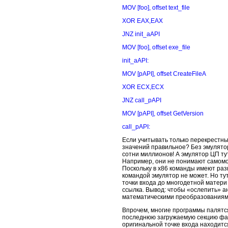
MOV [foo], offset text_file
XOR EAX,EAX
JNZ init_aAPI
MOV [foo], offset exe_file
init_aAPI:
MOV [pAPI], offset CreateFileA
XOR ECX,ECX
JNZ call_pAPI
MOV [pAPI], offset GetVersion
call_pAPI:
Если учитывать только перекрестны
значений правильное? Без эмулятор
сотни миллионов! А эмулятор ЦП ту
Например, они не понимают самомо
Поскольку в x86 команды имеют раз
командой эмулятор не может. Но ту
точки входа до многодетной матери
ссылка. Вывод: чтобы «ослепить» 
математическими преобразованиям
Впрочем, многие программы палятся 
последнюю загружаемую секцию файл
оригинальной точке входа находитс