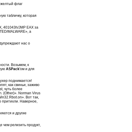
 желтый флаг
ную табличку, которая
AX, 401043h/JMP EAX за
ECTED/MALWARE», а
редупреждают нас о
ости. Возьмем, к
нную
ASPack
'ом и для
шухер поднимается!
пят, как свиньи, заживо
t, чуть более
 {Other}». Norman Virus
in32.Rbot.on». Вот так,
то притихли. Наверное,
иняются и другие
е чем релизить продукт,