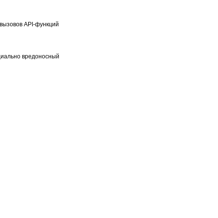
вызовов API-функций
циально вредоносный