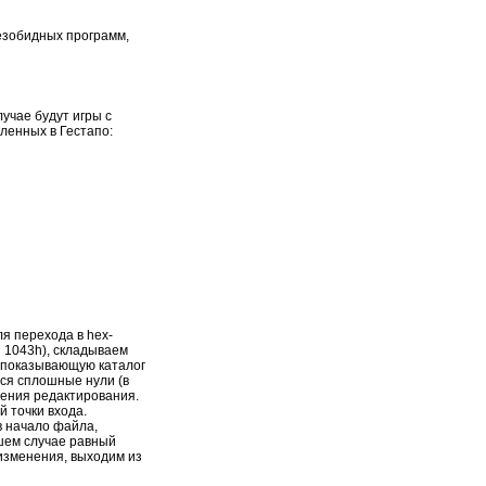
безобидных программ,
лучае будут игры с
ленных в Гестапо:
я перехода в hex-
н 1043h), складываем
, показывающую каталог
тся сплошные нули (в
ения редактирования.
 точки входа.
 начало файла,
ашем случае равный
 изменения, выходим из