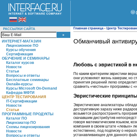
Главная страница
-
Центр Тестирова
РАССЫЛКИ САЙТА
Обманчивый антивир
ИНТЕРНЕТ-МАГАЗИН
Лицензионное ПО
Курсы обучения
Сертификация
ОБУЧЕНИЕ И СЕМИНАРЫ
Каталог курсов
Любовь с эвристикой в 
Новости
Статьи
По каким критериям эвристики верш
Вопросы и ответы
они усложняют жизнь хакерам, но ст
Бесплатные семинары
принятия решений легко определить
Онлайн-курсы
сравнить «честные» программы с «
Курсы Microsoft On-Demand
Кафедра МФТИ
Эвристические принцип
ЦЕНТР ТЕСТИРОВАНИЯ
IT-Сертификации
Эвристические анализаторы облада
Новости
деструктивную заразу ниже радаров
Статьи
возьмется распространять программ
ПРОГРАММНЫЕ ПРОДУКТЫ
скачавшим дистрибутив непосредстве
Каталог ПО
говоря математическим языком, коз
Лицензиатор ПО
компания в своем штате «левых» люд
Схемы лицензирования
естественно, под подписку о неразг
Новости
устанавливающее для данного файла
Вопросы и ответы