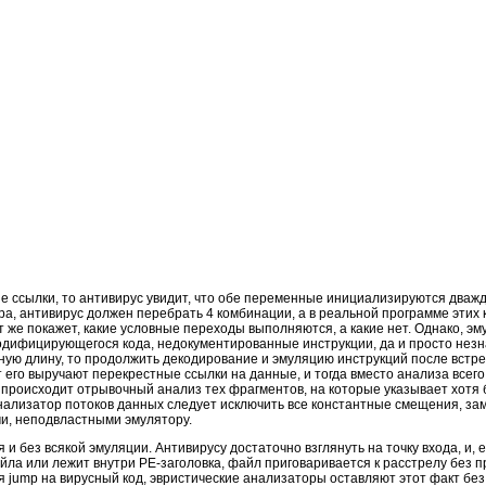
е ссылки, то антивирус увидит, что обе переменные инициализируются дважды
а, антивирус должен перебрать 4 комбинации, а в реальной программе этих
т же покажет, какие условные переходы выполняются, а какие нет. Однако, э
дифицирующегося кода, недокументированные инструкции, да и просто нез
ную длину, то продолжить декодирование и эмуляцию инструкций после встре
т его выручают перекрестные ссылки на данные, и тогда вместо анализа всег
 происходит отрывочный анализ тех фрагментов, на которые указывает хотя
анализатор потоков данных следует исключить все константные смещения, за
и, неподвластными эмулятору.
и без всякой эмуляции. Антивирусу достаточно взглянуть на точку входа, и, 
а или лежит внутри PE-заголовка, файл приговаривается к расстрелу без п
я jump на вирусный код, эвристические анализаторы оставляют этот факт бе