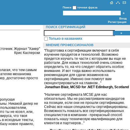
Поиск
точная фраза
Вход
Регистрация
ПОИСК СЕРТИФИКАЦИЙ
Только в названиях
МНЕНИЕ ПРОФЕССИОНАЛОВ
сточник: Журнал "Хакер"
"Подготовка к сертификации включает в себя
Крис Касперски
изучение продуктов и технологий. Возможно
придется изучать те части с которыми вы еще не
работали. Для новых технологий очень сложно
определить то, на что следует обратить особое
олагая, что тем самым
внимание. И вот тогда важно использовать
тратегию механизма
рекомендации для сдачи экзаменов на
ер, достаточно просто
сертификацию. Именно они помогут вам
сконцентрироваться на главном..."
Jonathan Blair, MCSD for .NET Edinburgh, Scotland
"Наличие сертификата MCSE для нас
обязательно. Мы не рассматриваем кандидатов
пропуская
на позиции, если они не прошли сертификацию.
ьны. Никакой дилер не
Сейчас все наши специалисты сертифицированы.
м пользователям,
Возможность показать все сертифицированных
то ты не козел, или,
специалистов в компании - прекрасный способ
вируса, что твоя
показать нашу техническую квалификацию для
ь в исходные тексты,
клиентов и партнеров..."
 базу новое правило,