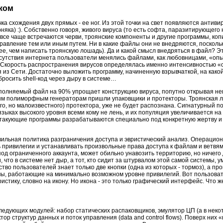
ком
очка схождения двух прямых - ее ног. Из этой точки на свет появляются антивир
рняка) :). Собственно говоря, живого вируса (то есть софта, паразитирующего
с все чаще встречаются черви, троянские компоненты и другие программы, ко
авление тем или иным путем. Ни в какие файлы они не внедряются, посколь
е, чем написать троянскую лошадь). Да и какой смысл внедряться в файл? Эт
сутствия интернета пользователи менялись файлами, как любовницами, «о
. Скорость распространения вирусов определялась именно интенсивностью «
 из Сети. Достаточно выложить программу, начиненную взрывчаткой, на какой
бросить shell-код через дыру в системе…
сполняемый файл на 90% упрощает конструкцию вируса, попутно открывая н
ым полиморфным генераторам пришли упаковщики и протекторы. Троянская 
ого, но малоизвестного) протектора, уже не будет распознана. Сигнатурный п
зыках высокого уровня всеми кому не лень, и их популяция увеличивается на
атакующие программы разрабатываются специально под конкретную жертву и
вильная политика разграничения доступа и эвристический анализ. Операцио
привилегии и устанавливать произвольные права доступа к файлам и ветвям
од ограниченного аккаунта, может обильно унавозить территорию, но ничего 
 что в системе нет дыр, а тот, кто сидит за штурвалом этой самой системы, у
о пользователей знает только две кнопки (одна из которых - тормоз), а пр
мы, работающие на минимально возможном уровне привилегий. Вот пользоват
стику, словно на икону. Но икона - это только графический интерфейс. Что 
следующих модулей: набор статических распаковщиков, эмулятор ЦП (а в неко
ор структур данных и поток управления (data and control flows). Поверх них 