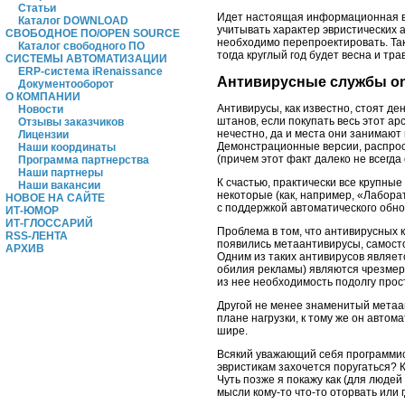
Статьи
Идет настоящая информационная вой
Каталог DOWNLOAD
учитывать характер эвристических 
СВОБОДНОЕ ПО/OPEN SOURCE
необходимо перепроектировать. Так 
Каталог свободного ПО
тогда круглый год будет весна и тра
СИСТЕМЫ АВТОМАТИЗАЦИИ
ERP-система iRenaissance
Антивирусные службы on
Документооборот
О КОМПАНИИ
Антивирусы, как известно, стоят де
Новости
штанов, если покупать весь этот ар
Отзывы заказчиков
нечестно, да и места они занимают 
Лицензии
Демонстрационные версии, распрос
Наши координаты
(причем этот факт далеко не всегда
Программа партнерства
Наши партнеры
К счастью, практически все крупны
Наши вакансии
некоторые (как, например, «Лабора
НОВОЕ НА САЙТЕ
с поддержкой автоматического обно
ИТ-ЮМОР
ИТ-ГЛОССАРИЙ
Проблема в том, что антивирусных 
RSS-ЛЕНТА
появились метаантивирусы, самост
АРХИВ
Одним из таких антивирусов являе
обилия рекламы) являются чрезмерн
из нее необходимость подолгу прос
Другой не менее знаменитый метаа
плане нагрузки, к тому же он автом
шире.
Всякий уважающий себя программис
эвристикам захочется поругаться? К 
Чуть позже я покажу как (для люде
мысли кому-то что-то оторвать или г