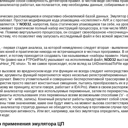
вляющий собой совокупность детекторов правил. В чистом виде система пра
 анализатор работал, как полагается, ему необходимы данные, собираемые 
ических распаковщиков и оперативно обновляемой базой данных. Эмулятор (и
слабоват. Простая модификация кода упаковщика «ослепляет» AVP, и с проте
авляется. У
NOD32
, напротив, база статических упаковщиков так себе, на ур
ерживает практически полный набор инструкций процессора, в том числе MMX
че. Помимо виртуального процессора, он создает своеобразною «песочницу» 
тему, что позволяет ему запускать исследуемый файл и без всякой эвристи
, - первая стадия анализа, за которой немедленно следует вторая - выявлен
ких коней и практически никогда не встречающихся в честных программах. В 
меет, и потому приходится создавать так называемые «наборы правил». Нап
ile (равно как и FTPGetFileA) указывает на исполняемый файл,
NOD32
выстав
ur_PE virus». То же самое происходит, если вслед за UrlDownloadToFile иде
 вызовов: во вредоносном коде эти функции не всегда следуют непосредствен
; аргументы функций перегоняются через несколько регистров/переменных и 
ыручает. Вместо утомительной и совершенно бесперспективной трассировки 
вристик просто хватает константные смещения, пытаясь преобразовать их в 
кому же принципу, кстати говоря, работает и IDA Pro). Имея в своем распор
кий анализатор находит все используемые переменные, затем по перекрестн
рианты использования этих переменных всеми возможными способами ('o' - off
жимого; 'w' - write, запись). Конечный результат работы представляет собой сло
ны теми значениями, какие они будут иметь на момент вызова соответствую
анализатор структур данных не обходится, поскольку в противном случае п
роянскую активность. Или вот, например, как без эмулятора определить, как
 коде:
о применения эмулятора ЦП