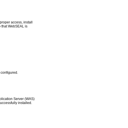
proper access, install
so that WebSEAL is
d configured.
plication Server (WAS)
ccessfully installed.