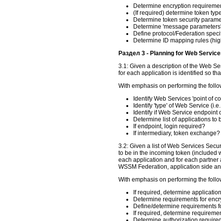
Determine encryption requireme
(If required) determine token typ
Determine token security parame
Determine 'message parameters": 
Define protocol/Federation speci
Determine ID mapping rules (high
Раздел 3 - Planning for Web Servic
3.1: Given a description of the Web Se
for each application is identified so t
With emphasis on performing the follo
Identify Web Services 'point of c
Identify 'type' of Web Service (i
Identify if Web Service endpoint 
Determine list of applications 
If endpoint, login required?
If intermediary, token exchange?
3.2: Given a list of Web Services Sec
to be in the incoming token (included 
each application and for each partner a
WSSM Federation, application side and
With emphasis on performing the follo
If required, determine application
Determine requirements for encr
Define/determine requirements f
If required, determine requirement
Determine authorization required