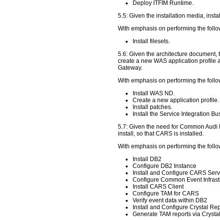
Deploy ITFIM Runtime.
5.5: Given the installation media, instal
With emphasis on performing the follo
Install filesets.
5.6: Given the architecture document,
create a new WAS application profile 
Gateway.
With emphasis on performing the follo
Install WAS ND.
Create a new application profile.
Install patches.
Install the Service Integration 
5.7: Given the need for Common Audi R
install, so that CARS is installed.
With emphasis on performing the follo
Install DB2
Configure DB2 Instance
Install and Configure CARS Serv
Configure Common Event Infrast
Install CARS Client
Configure TAM for CARS
Verify event data within DB2
Install and Configure Crystal Rep
Generate TAM reports via Crysta