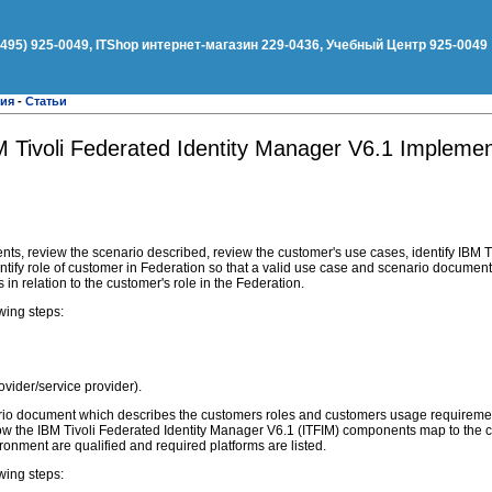
(495) 925-0049, ITShop интернет-магазин 229-0436, Учебный Центр 925-0049
ния
-
Статьи
M Tivoli Federated Identity Manager V6.1 Implemen
ents, review the scenario described, review the customer's use cases, identify IBM T
ntify role of customer in Federation so that a valid use case and scenario documen
 in relation to the customer's role in the Federation.
wing steps:
rovider/service provider).
ario document which describes the customers roles and customers usage requiremen
ow the IBM Tivoli Federated Identity Manager V6.1 (ITFIM) components map to the 
ironment are qualified and required platforms are listed.
wing steps: