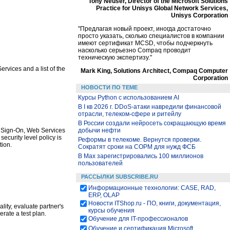
Tony Neuser, Director of the Microsoft Solutions
Practice for Unisys Global Network Services,
Unisys Corporation
"Предлагая новый проект, иногда достаточно
просто указать, сколько специалистов в компании
имеют сертификат MCSD, чтобы подчеркнуть
насколько серьезно Compaq проводит
техническую экспертизу."
rvices and a list of the
Mark King, Solutions Architect, Compaq Computer
Corporation
НОВОСТИ ПО ТЕМЕ
Курсы Python c использованием AI
В I кв 2026 г. DDoS-атаки навредили финансовой
отрасли, телеком-сфере и ритейлу
В России создали нейросеть сокращающую время
le Sign-On, Web Services
добычи нефти
ecurity level policy is
Реформы в телекоме. Вернутся проверки.
tion.
Сократят сроки на СОРМ для нужд ФСБ
В Max зарегистрировались 100 миллионов
пользователей
РАССЫЛКИ SUBSCRIBE.RU
Информационные технологии: CASE, RAD,
ERP, OLAP
Новости ITShop.ru - ПО, книги, документация,
lity, evaluate partner's
курсы обучения
rate a test plan.
Обучение для IT-профессионалов
Обучение и сертификация Microsoft