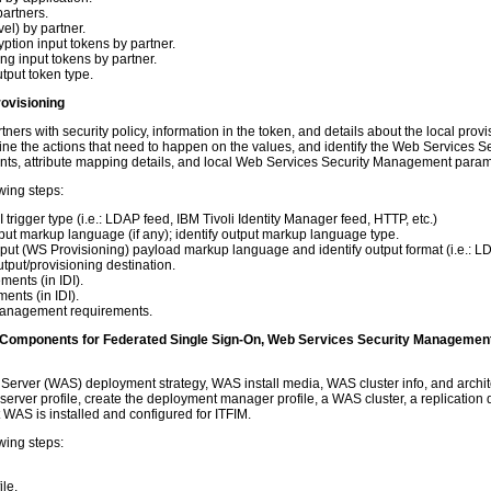
partners.
el) by partner.
ption input tokens by partner.
ng input tokens by partner.
utput token type.
rovisioning
tners with security policy, information in the token, and details about the local provis
ine the actions that need to happen on the values, and identify the Web Services
ents, attribute mapping details, and local Web Services Security Management param
wing steps:
DI trigger type (i.e.: LDAP feed, IBM Tivoli Identity Manager feed, HTTP, etc.)
 input markup language (if any); identify output markup language type.
input (WS Provisioning) payload markup language and identify output format (i.e.: L
utput/provisioning destination.
ments (in IDI).
ments (in IDI).
 Management requirements.
nd Components for Federated Single Sign-On, Web Services Security Managemen
Server (WAS) deployment strategy, WAS install media, WAS cluster info, and archi
n server profile, create the deployment manager profile, a WAS cluster, a replicatio
at WAS is installed and configured for ITFIM.
wing steps:
ile.