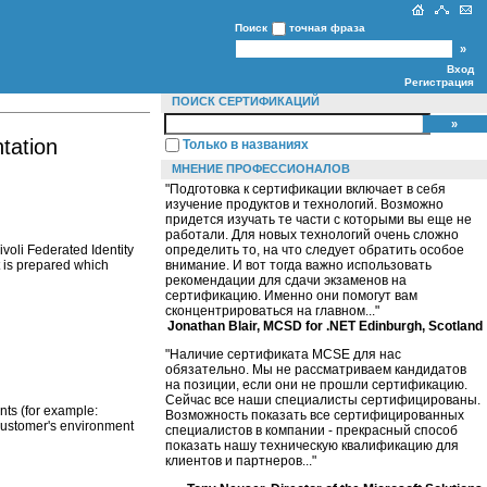
Поиск
точная фраза
Вход
Регистрация
ПОИСК СЕРТИФИКАЦИЙ
tation
Только в названиях
МНЕНИЕ ПРОФЕССИОНАЛОВ
"Подготовка к сертификации включает в себя
изучение продуктов и технологий. Возможно
придется изучать те части с которыми вы еще не
работали. Для новых технологий очень сложно
ivoli Federated Identity
определить то, на что следует обратить особое
t is prepared which
внимание. И вот тогда важно использовать
рекомендации для сдачи экзаменов на
сертификацию. Именно они помогут вам
сконцентрироваться на главном..."
Jonathan Blair, MCSD for .NET Edinburgh, Scotland
"Наличие сертификата MCSE для нас
обязательно. Мы не рассматриваем кандидатов
на позиции, если они не прошли сертификацию.
Сейчас все наши специалисты сертифицированы.
ts (for example:
Возможность показать все сертифицированных
customer's environment
специалистов в компании - прекрасный способ
показать нашу техническую квалификацию для
клиентов и партнеров..."