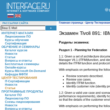
Главная страница
-
Центр Тестирова
РАССЫЛКИ САЙТА
Экзамен Tivoli 891: IB
ИНТЕРНЕТ-МАГАЗИН
Лицензионное ПО
Курсы обучения
Разделы экзамена:
Сертификация
ОБУЧЕНИЕ И СЕМИНАРЫ
Раздел 1 - Planning for Federation
Каталог курсов
Новости
1.1: Given a set of architecture docum
Статьи
Manager V6.1 (ITFIM)function, and ide
Вопросы и ответы
details the ITFIM function and protocols
Бесплатные семинары
Онлайн-курсы
With emphasis on performing the follo
Курсы Microsoft On-Demand
Кафедра МФТИ
Review scenario described.
ЦЕНТР ТЕСТИРОВАНИЯ
Review use cases.
IT-Сертификации
Identify ITFIM function.
Новости
Identify customer role (identity p
Статьи
ПРОГРАММНЫЕ ПРОДУКТЫ
1.2: Given a valid use case and scen
Каталог ПО
performance requirements), identify h
Лицензиатор ПО
so that the details of the customer env
Схемы лицензирования
Новости
With emphasis on performing the follo
Вопросы и ответы