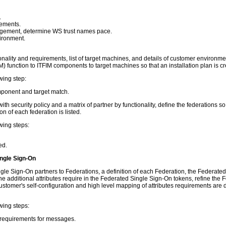
.
rements.
gement, determine WS trust names pace.
ironment.
ionality and requirements, list of target machines, and details of customer environm
) function to ITFIM components to target machines so that an installation plan is cr
wing step:
omponent and target match.
 with security policy and a matrix of partner by functionality, define the federations so
n of each federation is listed.
wing steps:
ed.
ingle Sign-On
gle Sign-On partners to Federations, a definition of each Federation, the Federate
the additional attributes require in the Federated Single Sign-On tokens, refine the
 customer's self-configuration and high level mapping of attributes requirements ar
wing steps:
 requirements for messages.