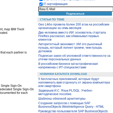
IT сертификация
СТАТЬИ ПО ТЕМЕ
Geo Likho провела более 200 атак на российские
организации за семь месяцев
ent, map IBM Tivoli
Два человека вместо ИИ: основатель стартапа
eated.
Fireflies рассказал, как обманывал первых
клиентов
Авторитетный экономист: ИИ это рыночный
пузырь, который лопнет громче, чем пузырь
доткомов
 that each partner is
Подписан закон об уголовной ответственности за
утечки персональных данных
В российском бизнесе катастрофическая
напряженка с ИТ-специалистами
НОВИНКИ КАТАЛОГА DOWNLOAD
5 бесплатных приложений, которые будут
напоминать вам отдохнуть от экрана компьютера
d Single Sign-On
или смартфона
 Federated Single Sign-On
Задворьев И.С. Язык PL/SQL. Учебно-
e documented for each
методическое пособие.
Шаблоны облачной архитектуры
Создание запросов с помощью SAP
BusinessObjects WebIntelligence Query - HTML
Руководство пользователя SAP BusinessObjects