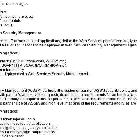
nts for messages.
es.
ters.
lifetime, nonce, etc.
fic endpoints.
 level).
es Security Management
rvices Environment and applications, define the Web Services point of contact, type
hat a list of applications to be deployed in Web Services Security Management is gen
wing steps:
ontact" (i.e.: XML framework, WSGW, etc.).
.e.: SOAP/HTTP, SCAP/JMS, RMI/IIOP, etc.).
or intermediary.
to be deployed with Web Services Security Management.
urity Management (WSSM) partners, the customer-partner WSSM security policy, and
with partner’s web services request), determine the requirements for authentication 
nd identify the applications the partner can access so that the parameters of the loc
 partner side of WSSM, and high level mapping of the requirements and rules are 
wing steps:
s token type vs. login.
ypting message by application
or signing messages by application.
s for encrypt/sign 'output' tokens.
 by application.