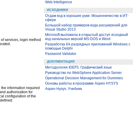
Web Intelligence
ИСХОДНИКИ
Отдам код в хорошие руки. Мошенничество в ИТ-
сфере
Большой набор примеров кода расширений для
Visual Studio 2013
Microsoft выложила в открытый доступ исходный
код начальных версий MS-DOS и Word
 of services, login method
erated.
Разработка 64-разрядных приложений Windows с
помощью Delphi
Password Validator
ДОКУМЕНТАЦИЯ
Методология IDEF5. Графический язык
Руководство по WebSphere Application Server
Operational Decision Management for Dummies
Основы работы в программе Aspen HYSYS
 the information required
Aspen Hysys. Учебник
and authorization for
al configuration of the
defined.