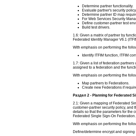
Determine partner functionality.
Evaluate partner's security policy
Determine partner ID map requi
For Web Services Security Mana
Define customer-partner test env
Build test drivers.
1.6: Given a matrix of partner by funct
Federated Identity Manager V6.1 (ITFIM
With emphasis on performing the follo
Identify ITFIM function, ITFIM c
1.7: Given a list of federation partners
assigned to a federation and the functio
With emphasis on performing the follo
Map partners to Federations.
Create new Federations if requir
Раздел 2 - Planning for Federated S
2.1: Given a mapping of Federated Sin
customer-partner security policy, and 
details so that the parameters for the
Federated Single Sign-On Federation.
With emphasis on performing the follo
Define/determine encrypt and signing