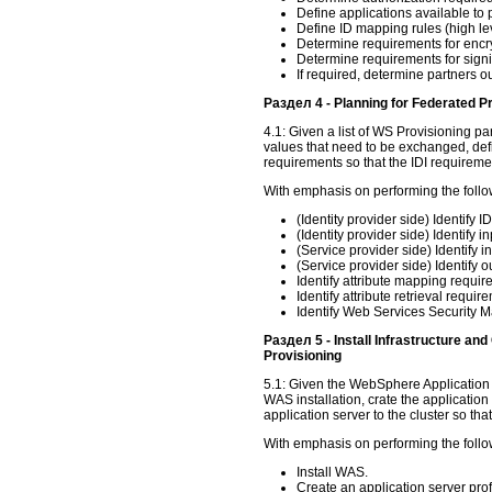
Define applications available to 
Define ID mapping rules (high lev
Determine requirements for encry
Determine requirements for signi
If required, determine partners o
Раздел 4 - Planning for Federated P
4.1: Given a list of WS Provisioning par
values that need to be exchanged, def
requirements so that the IDI requirem
With emphasis on performing the follo
(Identity provider side) Identify I
(Identity provider side) Identify
(Service provider side) Identify 
(Service provider side) Identify o
Identify attribute mapping require
Identify attribute retrieval require
Identify Web Services Security
Раздел 5 - Install Infrastructure a
Provisioning
5.1: Given the WebSphere Application 
WAS installation, crate the applicatio
application server to the cluster so th
With emphasis on performing the follo
Install WAS.
Create an application server prof