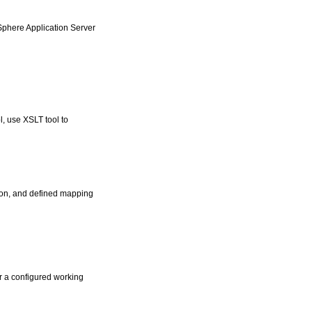
Sphere Application Server
l, use XSLT tool to
tion, and defined mapping
or a configured working