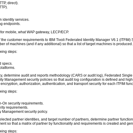
TTP, direct).
TTP).
 identity services.
ng endpoints.
P) for mobile, what WAP gateway, LECP/ECP.
f the customer requirements to IBM Tivoli Federated Identity Manager V6.1 (ITFIM) Se
r of machines (and if any additional) so that a list of target machines is produced.
wing steps:
 specs.
platforms.
licy, determine audit and reports methodology (CARS or audit log), Federated Sing
y Management security policies so that audit log configuration is defined and high s
ncryption, authorization, authentication, and transport security for each ITFIM func
wing steps:
-On security requirements.
ity requirements.
y Management security policy.
lected partner identities, and target number of partners, determine partner functiona
nt so that a matrix of partner by functionality and requirements is created and gene
wing steps: