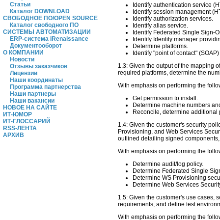
Статьи
Identify authentication service (H
Каталог DOWNLOAD
Identify session management (H
СВОБОДНОЕ ПО/OPEN SOURCE
Identify authorization services.
Каталог свободного ПО
Identify alias service.
СИСТЕМЫ АВТОМАТИЗАЦИИ
Identify Federated Single Sign-On
ERP-система iRenaissance
Identify Identity manager providi
Документооборот
Determine platforms.
О КОМПАНИИ
Identify "point of contact" (SOA
Новости
1.3: Given the output of the mapping o
Отзывы заказчиков
required platforms, determine the numbe
Лицензии
Наши координаты
With emphasis on performing the follo
Программа партнерства
Наши партнеры
Get permission to install.
Наши вакансии
Determine machine numbers and
НОВОЕ НА САЙТЕ
Reconcile, determine additional 
ИТ-ЮМОР
ИТ-ГЛОССАРИЙ
1.4: Given the customer's security po
RSS-ЛЕНТА
Provisioning, and Web Services Securit
АРХИВ
outlined detailing signed components, e
With emphasis on performing the follo
Determine audit/log policy.
Determine Federated Single Sign
Determine WS Provisioning secur
Determine Web Services Securit
1.5: Given the customer's use cases, se
requirements, and define test environme
With emphasis on performing the follo