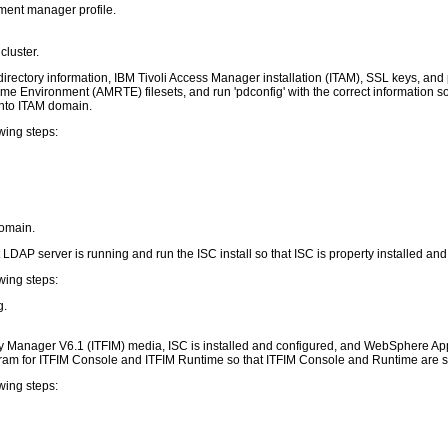
yment manager profile.
cluster.
directory information, IBM Tivoli Access Manager installation (ITAM), SSL keys, and 
e Environment (AMRTE) filesets, and run 'pdconfig' with the correct information 
into ITAM domain.
wing steps:
omain.
at LDAP server is running and run the ISC install so that ISC is property installed an
wing steps:
g.
ity Manager V6.1 (ITFIM) media, ISC is installed and configured, and WebSphere Ap
ogram for ITFIM Console and ITFIM Runtime so that ITFIM Console and Runtime are su
wing steps: