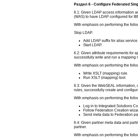
Раздел 6 - Configure Federated Sin
6.1: Given LDAP access information an
(WAS) to have LDAP configured for IBM
With emphasis on performing the follo
Stop LDAP.
Add LDAP suffix for alias service
Start LDAP.
6.2: Given attribute requirements for a
successfully write and run a mapping r
With emphasis on performing the follo
Write XSLT (mapping) rule.
Run XSLT (mapping) tool.
6.3: Given the WebSEAL information, c
rules, successfully create and configu
With emphasis on performing the follo
Log in to Integrated Solutions C
Follow Federation Creation wizar
Send meta data to Federation par
6.4: Given partner meta data and partne
partner.
With emphasis on performing the follo