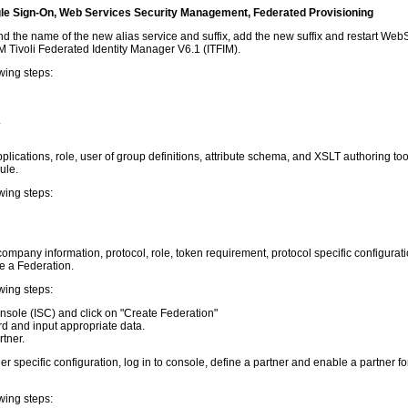
gle Sign-On, Web Services Security Management, Federated Provisioning
d the name of the new alias service and suffix, add the new suffix and restart Web
 Tivoli Federated Identity Manager V6.1 (ITFIM).
wing steps:
.
pplications, role, user of group definitions, attribute schema, and XSLT authoring too
ule.
wing steps:
ompany information, protocol, role, token requirement, protocol specific configura
re a Federation.
wing steps:
onsole (ISC) and click on "Create Federation"
d and input appropriate data.
tner.
r specific configuration, log in to console, define a partner and enable a partner f
wing steps: