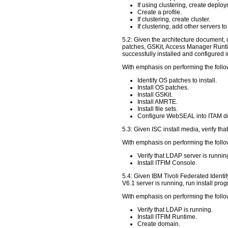
If using clustering, create deplo
Create a profile.
If clustering, create cluster.
If clustering, add other servers to 
5.2: Given the architecture document, 
patches, GSKit, Access Manager Runtim
successfully installed and configured 
With emphasis on performing the follo
Identify OS patches to install.
Install OS patches.
Install GSKit.
Install AMRTE.
Install file sets.
Configure WebSEAL into ITAM d
5.3: Given ISC install media, verify th
With emphasis on performing the follo
Verify that LDAP server is runnin
Install ITFIM Console.
5.4: Given IBM Tivoli Federated Ident
V6.1 server is running, run install pr
With emphasis on performing the follo
Verify that LDAP is running.
Install ITFIM Runtime.
Create domain.