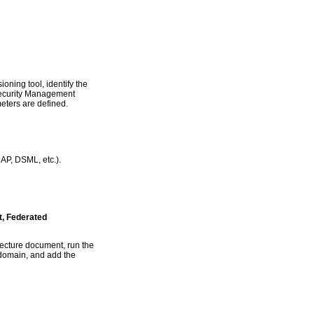
ioning tool, identify the
 Security Management
eters are defined.
DAP, DSML, etc.).
t, Federated
tecture document, run the
n domain, and add the