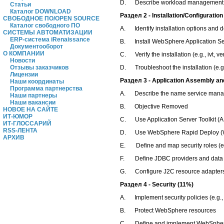
D. Describe workload management and
Статьи
Каталог DOWNLOAD
Раздел 2 - Installation/Configuration
СВОБОДНОЕ ПО/OPEN SOURCE
Каталог свободного ПО
A. Identify installation options and det
СИСТЕМЫ АВТОМАТИЗАЦИИ
ERP-система iRenaissance
B. Install WebSphere Application Ser
Документооборот
О КОМПАНИИ
C. Verify the installation (e.g., ivt, v
Новости
Отзывы заказчиков
D. Troubleshoot the installation (e.g.,
Лицензии
Раздел 3 - Application Assembly an
Наши координаты
Программа партнерства
A. Describe the name service manag
Наши партнеры
Наши вакансии
B. Objective Removed
НОВОЕ НА САЙТЕ
ИТ-ЮМОР
C. Use Application Server Toolkit (A
ИТ-ГЛОССАРИЙ
RSS-ЛЕНТА
D. Use WebSphere Rapid Deploy (WRD
АРХИВ
E. Define and map security roles (e.
F. Define JDBC providers and data s
G. Configure J2C resource adapters,
Раздел 4 - Security (11%)
A. Implement security policies (e.g., a
B. Protect WebSphere resources
C. Define and implement WebSphere 