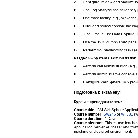
A. Configure, review and analyze logs
B. Use Log Analyzer tool to identify
C. Use trace facility (e.g., activating, 
D. Filter and review console messa
E. Use First Failure Data Capture (
F. Use the JNDI dumpNameSpace ut
G. Perform troubleshooting tasks (e.
Раздел 8 - Systems Administration T
A. Perform cell administration (e.g.,
B. Perform administrative console 
C. Configure WebSphere JMS provide
Подготовка к экзамену:
Курсы с преподавателем
:
Course title:
IBM WebSphere Applicati
Course number:
SW246
or
WF381
(W
Course duration:
4 Days
Course abstract:
This course teaches
Application Server V6 "base" and "Net
machine or clustered environment.