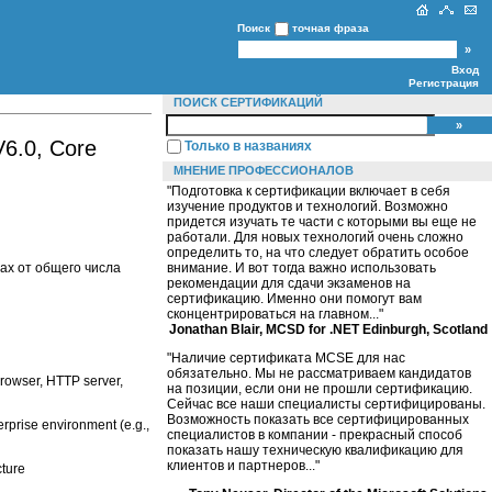
Поиск
точная фраза
Вход
Регистрация
ПОИСК СЕРТИФИКАЦИЙ
V6.0, Core
Только в названиях
МНЕНИЕ ПРОФЕССИОНАЛОВ
"Подготовка к сертификации включает в себя
изучение продуктов и технологий. Возможно
придется изучать те части с которыми вы еще не
работали. Для новых технологий очень сложно
определить то, на что следует обратить особое
ах от общего числа
внимание. И вот тогда важно использовать
рекомендации для сдачи экзаменов на
сертификацию. Именно они помогут вам
сконцентрироваться на главном..."
Jonathan Blair, MCSD for .NET Edinburgh, Scotland
"Наличие сертификата MCSE для нас
обязательно. Мы не рассматриваем кандидатов
rowser, HTTP server,
на позиции, если они не прошли сертификацию.
Сейчас все наши специалисты сертифицированы.
Возможность показать все сертифицированных
rprise environment (e.g.,
специалистов в компании - прекрасный способ
показать нашу техническую квалификацию для
клиентов и партнеров..."
ture