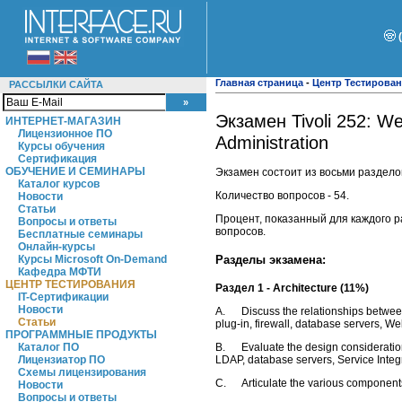
Главная страница
-
Центр Тестирова
РАССЫЛКИ САЙТА
Экзамен Tivoli 252: W
ИНТЕРНЕТ-МАГАЗИН
Лицензионное ПО
Administration
Курсы обучения
Сертификация
ОБУЧЕНИЕ И СЕМИНАРЫ
Экзамен состоит из восьми раздело
Каталог курсов
Количество вопросов - 54.
Новости
Статьи
Процент, показанный для каждого р
Вопросы и ответы
вопросов.
Бесплатные семинары
Онлайн-курсы
Курсы Microsoft On-Demand
Разделы экзамена:
Кафедра МФТИ
ЦЕНТР ТЕСТИРОВАНИЯ
Раздел 1 - Architecture (11%)
IT-Сертификации
Новости
A. Discuss the relationships between
Статьи
plug-in, firewall, database servers, W
ПРОГРАММНЫЕ ПРОДУКТЫ
Каталог ПО
B. Evaluate the design considerations
Лицензиатор ПО
LDAP, database servers, Service Integr
Схемы лицензирования
C. Articulate the various components
Новости
Вопросы и ответы