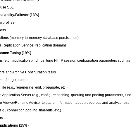
 use SSL
lability/Failover (13%)
 profiles)
bers
ptions (memory-to-memory, database persistence)
Replication Service) replication domains
mance Tuning (19%)
(e.g., application bindings, tune HTTP session configuration parameters such as 
e and Archive Configuration tasks
ckup/purge as needed
le (e.g., regenerate, edit, propagate, etc.)
lication Server (e.g., configure caching, queuing and pooling parameters, tune
 Viewer/Runtime Advisor to gather information about resources and analyze resul
g., connection pooling, timeouts, etc.)
rs
pplications (15%)