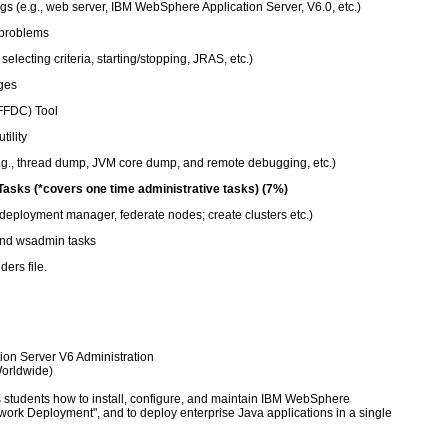
 (e.g., web server, IBM WebSphere Application Server, V6.0, etc.)
 problems
selecting criteria, starting/stopping, JRAS, etc.)
ges
FFDC) Tool
ility
g., thread dump, JVM core dump, and remote debugging, etc.)
asks (*covers one time administrative tasks) (7%)
 deployment manager, federate nodes; create clusters etc.)
and wsadmin tasks
rs file.
on Server V6 Administration
orldwide)
 students how to install, configure, and maintain IBM WebSphere
work Deployment", and to deploy enterprise Java applications in a single