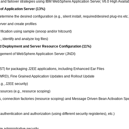
 failover strategies using IBM WebSphere Application Server, V6.0 High Availab
 of Application Server (13%)
ermine the desired configuration (e.g., silent install, required/desired plug-ins etc.
ver and create profiles
erification using sample (snoop and/or hitcount)
 identify and analyze log files)
d Deployment and Server Resource Configuration (11%)
ement of WebSphere Application Server (JNDI)
ST) for packaging J2EE applications, including Enhanced Ear Files
), Fine Grained Application Updates and Rollout Update
g., J2EE security)
ources (e.g., resource scoping)
 connection factories (resource scoping) and Message Driven Bean Activation Sp
uthentication and authorization (using different security registeries), etc.)
administrative security