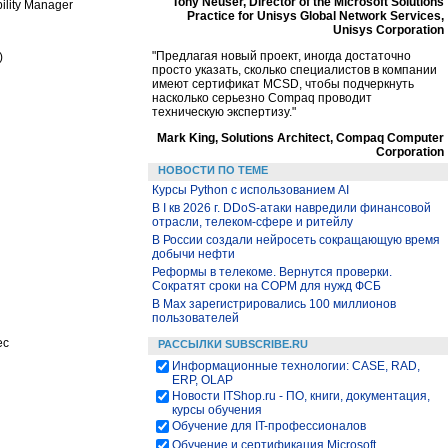
Tony Neuser, Director of the Microsoft Solutions
ility Manager
Practice for Unisys Global Network Services,
Unisys Corporation
"Предлагая новый проект, иногда достаточно
)
просто указать, сколько специалистов в компании
имеют сертификат MCSD, чтобы подчеркнуть
насколько серьезно Compaq проводит
техническую экспертизу."
Mark King, Solutions Architect, Compaq Computer
Corporation
НОВОСТИ ПО ТЕМЕ
Курсы Python c использованием AI
В I кв 2026 г. DDoS-атаки навредили финансовой
отрасли, телеком-сфере и ритейлу
В России создали нейросеть сокращающую время
добычи нефти
Реформы в телекоме. Вернутся проверки.
Сократят сроки на СОРМ для нужд ФСБ
В Max зарегистрировались 100 миллионов
пользователей
ec
РАССЫЛКИ SUBSCRIBE.RU
Информационные технологии: CASE, RAD,
ERP, OLAP
Новости ITShop.ru - ПО, книги, документация,
курсы обучения
Обучение для IT-профессионалов
Обучение и сертификация Microsoft