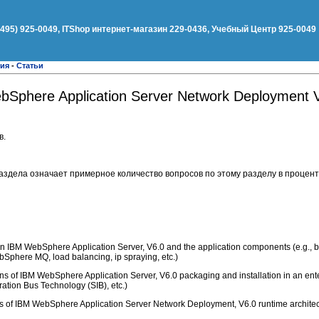
(495) 925-0049, ITShop интернет-магазин 229-0436, Учебный Центр 925-0049
ния
-
Статьи
ebSphere Application Server Network Deployment 
в.
аздела означает примерное количество вопросов по этому разделу в процент
 IBM WebSphere Application Server, V6.0 and the application components (e.g., b
ebSphere MQ, load balancing, ip spraying, etc.)
 of IBM WebSphere Application Server, V6.0 packaging and installation in an ente
ation Bus Technology (SIB), etc.)
 of IBM WebSphere Application Server Network Deployment, V6.0 runtime architec