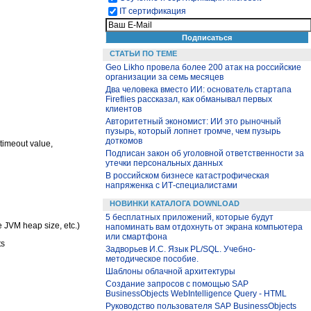
IT сертификация
СТАТЬИ ПО ТЕМЕ
Geo Likho провела более 200 атак на российские
организации за семь месяцев
Два человека вместо ИИ: основатель стартапа
Fireflies рассказал, как обманывал первых
клиентов
Авторитетный экономист: ИИ это рыночный
пузырь, который лопнет громче, чем пузырь
доткомов
timeout value,
Подписан закон об уголовной ответственности за
утечки персональных данных
В российском бизнесе катастрофическая
напряженка с ИТ-специалистами
НОВИНКИ КАТАЛОГА DOWNLOAD
5 бесплатных приложений, которые будут
 JVM heap size, etc.)
напоминать вам отдохнуть от экрана компьютера
или смартфона
ts
Задворьев И.С. Язык PL/SQL. Учебно-
методическое пособие.
Шаблоны облачной архитектуры
Создание запросов с помощью SAP
BusinessObjects WebIntelligence Query - HTML
Руководство пользователя SAP BusinessObjects