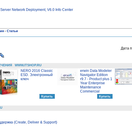
Server Network Deployment, V6.0 Info Center
ния
-
Статьи
Дата п
ЕЧЕНИЯ
WWW.ITSHOP.RU
NERO 2016 Classic
erwin Data Modeler
ESD. Электронный
Navigator Edition
ключ
r9.7 - Product plus 1
Year Enterprise
Maintenance
Commercial
RU
держка (Create, Deliver & Support)