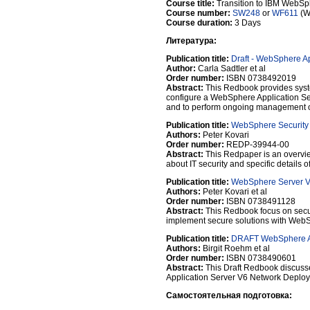
Course title:
Transition to IBM WebSph
Course number:
SW248
or
WF611
(W
Course duration:
3 Days
Литература:
Publication title:
Draft - WebSphere A
Author:
Carla Sadtler et al
Order number:
ISBN 0738492019
Abstract:
This Redbook provides syste
configure a WebSphere Application Se
and to perform ongoing management 
Publication title:
WebSphere Security
Authors:
Peter Kovari
Order number:
REDP-39944-00
Abstract:
This Redpaper is an overvie
about IT security and specific details
Publication title:
WebSphere Server V
Authors:
Peter Kovari et al
Order number:
ISBN 0738491128
Abstract:
This Redbook focus on securi
implement secure solutions with Web
Publication title:
DRAFT WebSphere App
Authors:
Birgit Roehm et al
Order number:
ISBN 0738490601
Abstract:
This Draft Redbook discuss
Application Server V6 Network Deplo
Самостоятельная подготовка: