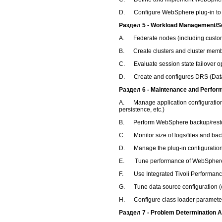
D. Configure WebSphere plug-in to
Раздел 5 - Workload Management/Sca
A. Federate nodes (including custom
B. Create clusters and cluster mem
C. Evaluate session state failover o
D. Create and configures DRS (Data 
Раздел 6 - Maintenance and Perfor
A. Manage application configurations 
persistence, etc.)
B. Perform WebSphere backup/restor
C. Monitor size of logs/files and ba
D. Manage the plug-in configuration fi
E. Tune performance of WebSphere App
F. Use Integrated Tivoli Performance
G. Tune data source configuration (e.
H. Configure class loader paramete
Раздел 7 - Problem Determination A