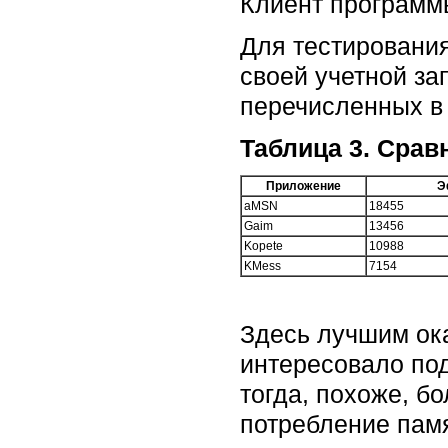
Клиент программ
Для тестировани
своей учетной за
перечисленных в 
Таблица 3. Срав
Приложение
Э
aMSN
18455
Gaim
13456
Kopete
10988
KMess
7154
Здесь лучшим ока
интересовало под
тогда, похоже, б
потребление пам