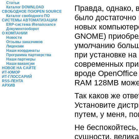
Статьи
Правда, однако, в
Каталог DOWNLOAD
СВОБОДНОЕ ПО/OPEN SOURCE
было достаточно
Каталог свободного ПО
СИСТЕМЫ АВТОМАТИЗАЦИИ
новых компьютеро
ERP-система iRenaissance
Документооборот
О КОМПАНИИ
GNOME) приобрел
Новости
Отзывы заказчиков
умолчанию больш
Лицензии
Наши координаты
при установке на
Программа партнерства
Наши партнеры
современных прил
Наши вакансии
НОВОЕ НА САЙТЕ
вроде OpenOffice
ИТ-ЮМОР
ИТ-ГЛОССАРИЙ
RAM 128MB может
RSS-ЛЕНТА
АРХИВ
Так каков же отв
Установите дистр
путем, у меня, по
Не беспокойтесь, 
сущности, велика