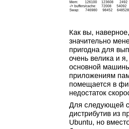
Mem:        126100     123608       2492     
-/+ buffers/cache:      72008      54092

Как вы, наверное
значительно мене
пригодна для вып
очень велика и я,
основной машины
приложениям пам
помещается в физ
недостаток скоро
Для следующей с
дистрибутив из пр
Ubuntu, но вмест