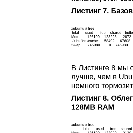
Листинг 7. Базо
xubuntu # free

 total       used       free     shared    buffers     cached

Mem:        126100     123228       2872     
-/+ buffers/cache:      58492      67608

В Листинге 8 мы 
лучше, чем в Ubu
немного тормозит
Листинг 8. Обле
128MB RAM
xubuntu # free

             total       used       free     shared    buffers     cached

Mem:        126100     123980       2120     