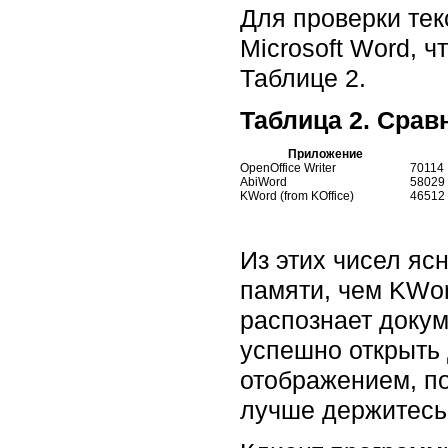
Для проверки тек
Microsoft Word, ч
Таблице 2.
Таблица 2. Сра
Приложение
OpenOffice Writer
70114
AbiWord
58029
KWord (from KOffice)
46512
Из этих чисел ясн
памяти, чем KWor
распознает докум
успешно открыть 
отображением, поэ
лучше держитесь 