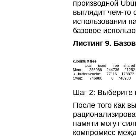
производной Ubun
выглядит чем-то 
использовании па
базовое использо
Листинг 9. Базо
kubuntu # free

             total       used       free     shared    buffers     cached

Mem:        255988     244736      11252    
-/+ buffers/cache:      77116     178872

Шаг 2: Выберите
После того как в
рационализироват
памяти могут сил
компромисс межд