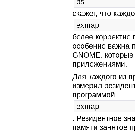
ps
скажет, что кажд
exmap
более корректно 
особенно важна п
GNOME, которые 
приложениями.
Для каждого из п
измерил резиден
программой
exmap
. Резидентное зн
памяти занятое п