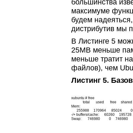
большинства изв
максимуме функци
будем надеяться,
дистрибутив мы п
В Листинге 5 мож
25MB меньше пам
меньше тратит на
файлов), чем Ubu
Листинг 5. Базо
xubuntu # free

             total       used       free     shared    buffers     cached

Mem:  

      255988     170964      85024          0       6004     104700

-/+ buffers/cache:      60260     195728
