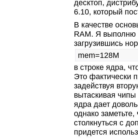
десктоп, дистриб
6.10, который по
В качестве осно
RAM. Я выполню к
загрузившись но
mem=128M
в строке ядра, ч
Это фактически 
задействуя втору
вытаскивая чипы 
ядра дает довол
однако заметьте,
столкнуться с до
придется исполь