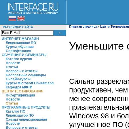
Главная страница
-
Центр Тестирова
РАССЫЛКИ САЙТА
ИНТЕРНЕТ-МАГАЗИН
Уменьшите 
Лицензионное ПО
Курсы обучения
Сертификация
ОБУЧЕНИЕ И СЕМИНАРЫ
Каталог курсов
Новости
Статьи
Вопросы и ответы
Бесплатные семинары
Сильно разреклам
Онлайн-курсы
Курсы Microsoft On-Demand
Кафедра МФТИ
продуктивен, чем
ЦЕНТР ТЕСТИРОВАНИЯ
IT-Сертификации
менее современно
Новости
Статьи
привлекательным
ПРОГРАММНЫЕ ПРОДУКТЫ
Каталог ПО
Windows 98 и бо
Лицензиатор ПО
Схемы лицензирования
улучшенное ПО (
Новости
Вопросы и ответы