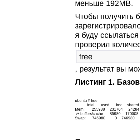
меньше 192MB.
Чтобы получить б
зарегистрировалс
я буду ссылаться 
проверил количе
free
, результат вы мо
Листинг 1. Базо
ubuntu # free

             total       used       free     shared    buffers     cached

Mem:        255988     231704      24284    
-/+ buffers/cache:      85980     170008
