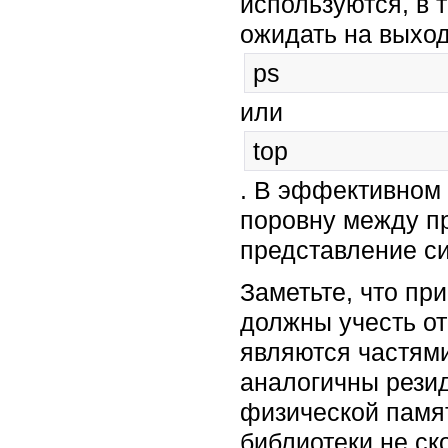
используются, в 
ожидать на выхо
ps
или
top
. В эффективном
поровну между пр
представление с
Заметьте, что пр
должны учесть о
являются частям
аналогичны резид
физической памят
библиотеки не с