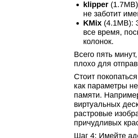
klipper
(1.7MB)
не заботит име
KMix
(4.1MB): 
все время, по
колонок.
Всего пять минут
плохо для отправ
Стоит покопаться
как параметры не
памяти. Наприме
виртуальных деск
растровые изобр
причудливых кра
Шаг 4: Имейте а