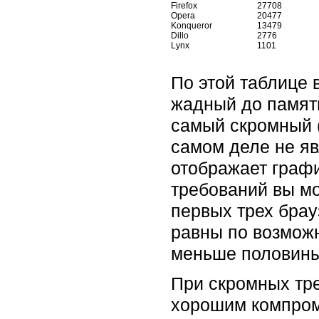
Firefox
27708
Opera
20477
Konqueror
13479
Dillo
2776
Lynx
1101
По этой таблице 
жадный до памяти
самый скромный (
самом деле не яв
отображает графи
требований вы мо
первых трех брау
равны по возможн
меньше половины 
При скромных тре
хорошим компром