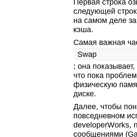
Первая строка оз
следующей строке
на самом деле з
кэша.
Самая важная час
Swap
; она показывает,
что пока проблем
физическую памят
диске.
Далее, чтобы пон
повседневном исп
developerWorks,
сообщениями (Ga