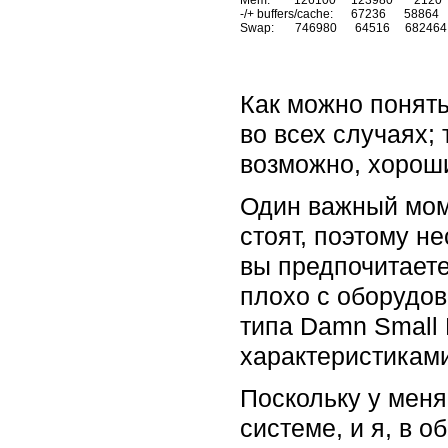
-/+ buffers/cache:      67236      58864

Как можно понять
во всех случаях; 
возможно, хорош
Один важный моме
стоят, поэтому н
вы предпочитаете
плохо с оборудов
типа Damn Small 
характеристикам
Поскольку у меня
системе, и я, в 