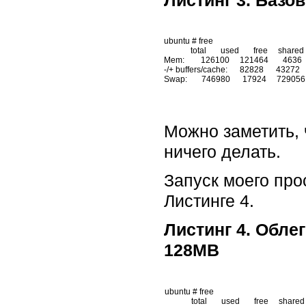
ubuntu # free

             total       used       free     shared    buffers     cached

Mem:        126100     121464       4636     
-/+ buffers/cache:      82828      43272

Можно заметить, 
ничего делать.
Запуск моего про
Листинге 4.
Листинг 4. Обле
128MB
ubuntu # free

             total       used       free     shared    buffers     cached
