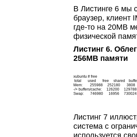
В Листинге 6 мы 
браузер, клиент 
где-то на 20MB м
физической памяти
Листинг 6. Обле
256MB памяти
xubuntu # free

 total       used       free     shared    buffers     cached

Mem:        255988     252180       3808    
-/+ buffers/cache:     126200     129788

Листинг 7 иллюс
система с огранич
используется сво