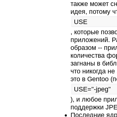
также может сн
идея, потому ч
USE
, которые поз
приложений. Р
образом -- пр
количества фор
загнаны в библ
что никогда не
это в Gentoo (
USE="-jpeg"
), и любое при
поддержки JPEG
Последние ядр