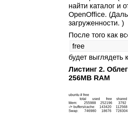
найти каталог и 
OpenOffice. (Дал
загруженности. )
После того как в
free
будет выглядеть к
Листинг 2. Обле
256MB RAM
ubuntu # free

             total       used       free     shared    buffers     cached

Mem:        255988     252196       3792    
-/+ buffers/cache:     143420     112568
