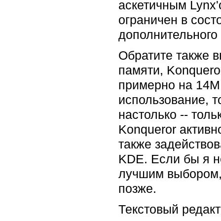
аскетичным Lynx'о
ограничен в сост
дополнительного 
Обратите также в
памяти, Konquero
примерно на 14M
использование, то
настолько -- толь
Konqueror актив
также задействов
KDE. Если бы я н
лучшим выбором, 
позже.
Текстовый редак