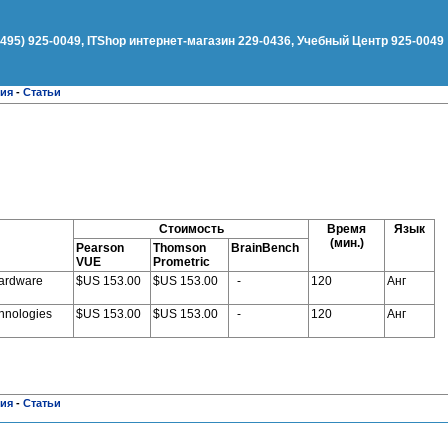
(495) 925-0049, ITShop интернет-магазин 229-0436, Учебный Центр 925-0049
ния
-
Статьи
Стоимость
Время
Язык
(мин.)
Pearson
Thomson
BrainBench
VUE
Prometric
Hardware
$US 153.00
$US 153.00
-
120
Анг
hnologies
$US 153.00
$US 153.00
-
120
Анг
ния
-
Статьи