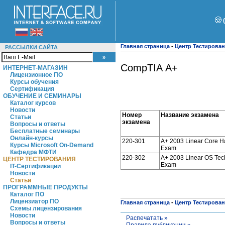
Главная страница
-
Центр Тестирова
РАССЫЛКИ САЙТА
CompTIA А+
ИНТЕРНЕТ-МАГАЗИН
Лицензионное ПО
Курсы обучения
Сертификация
ОБУЧЕНИЕ И СЕМИНАРЫ
Каталог курсов
Новости
Номер
Название экзамена
Статьи
экзамена
Вопросы и ответы
Бесплатные семинары
Онлайн-курсы
220-301
A+ 2003 Linear Core 
Курсы Microsoft On-Demand
Exam
Кафедра МФТИ
220-302
A+ 2003 Linear OS Tec
ЦЕНТР ТЕСТИРОВАНИЯ
Exam
IT-Сертификации
Новости
Статьи
ПРОГРАММНЫЕ ПРОДУКТЫ
Каталог ПО
Лицензиатор ПО
Главная страница
-
Центр Тестирова
Схемы лицензирования
Новости
Распечатать »
Вопросы и ответы