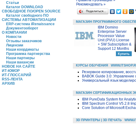
Правила публикации »
Статьи
Рекомендовать »
Каталог DOWNLOAD
СВОБОДНОЕ ПО/OPEN SOURCE
Поделиться…
Каталог свободного ПО
СИСТЕМЫ АВТОМАТИЗАЦИИ
МАГАЗИН ПРОГРАММНОГО ОБЕСП
ERP-система iRenaissance
IBM Domino
Документооборот
Enterprise Server
О КОМПАНИИ
Processor Value
Новости
Unit (PVU) License
Отзывы заказчиков
+ SW Subscription &
Лицензии
Support 12 Months
Наши координаты
Программа партнерства
Наши партнеры
Наши вакансии
КУРСЫ ОБУЧЕНИЯ
WWW.ITSHOP.
НОВОЕ НА САЙТЕ
ИТ-ЮМОР
Резервное копирование, восс
ИТ-ГЛОССАРИЙ
BABOK Guide 3.0: Управление
RSS-ЛЕНТА
Универсальный язык моделиров
АРХИВ
МАГАЗИН СЕРТИФИКАЦИОННЫХ Э
IBM PureData System for Analyti
IBM Spectrum Control V5.2.8 Im
Core Solution of Microsoft Exch
3D ПРИНТЕРЫ | 3D ПЕЧАТЬ
WWW.I