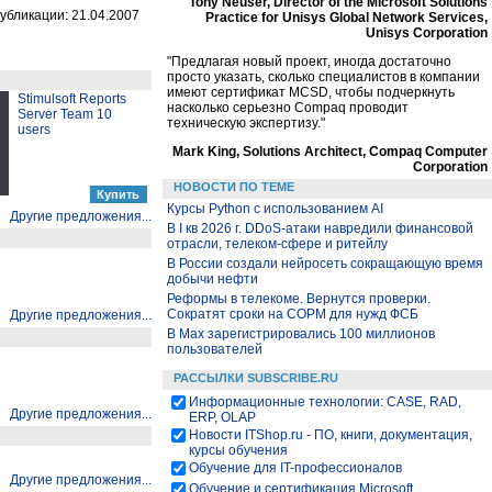
Tony Neuser, Director of the Microsoft Solutions
убликации: 21.04.2007
Practice for Unisys Global Network Services,
Unisys Corporation
"Предлагая новый проект, иногда достаточно
просто указать, сколько специалистов в компании
имеют сертификат MCSD, чтобы подчеркнуть
Stimulsoft Reports
насколько серьезно Compaq проводит
Server Team 10
техническую экспертизу."
users
Mark King, Solutions Architect, Compaq Computer
Corporation
НОВОСТИ ПО ТЕМЕ
Курсы Python c использованием AI
Другие предложения...
В I кв 2026 г. DDoS-атаки навредили финансовой
отрасли, телеком-сфере и ритейлу
В России создали нейросеть сокращающую время
добычи нефти
Реформы в телекоме. Вернутся проверки.
Сократят сроки на СОРМ для нужд ФСБ
Другие предложения...
В Max зарегистрировались 100 миллионов
пользователей
РАССЫЛКИ SUBSCRIBE.RU
Информационные технологии: CASE, RAD,
Другие предложения...
ERP, OLAP
Новости ITShop.ru - ПО, книги, документация,
курсы обучения
Обучение для IT-профессионалов
Другие предложения...
Обучение и сертификация Microsoft