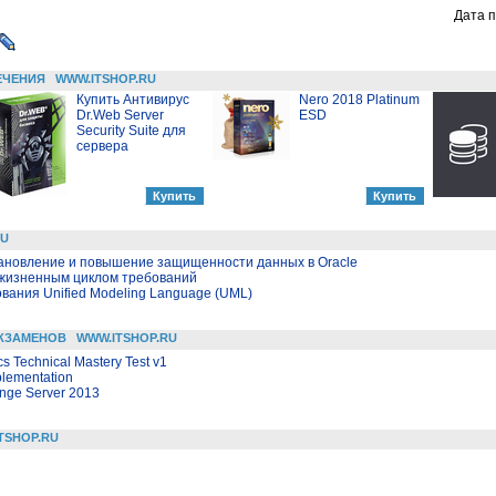
Дата п
ЕЧЕНИЯ
WWW.ITSHOP.RU
Купить Антивирус
Nero 2018 Platinum
Dr.Web Server
ESD
Security Suite для
сервера
RU
тановление и повышение защищенности данных в Oracle
 жизненным циклом требований
ания Unified Modeling Language (UML)
КЗАМЕНОВ
WWW.ITSHOP.RU
cs Technical Mastery Test v1
plementation
ange Server 2013
TSHOP.RU