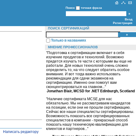
Поиск
точная фраза
Вход
Регистрация
ПОИСК СЕРТИФИКАЦИЙ
Только в названиях
МНЕНИЕ ПРОФЕССИОНАЛОВ
"Подготовка к сертификации включает в себя
изучение продуктов и технологий. Возможно
придется изучать те части с которыми вы еще не
работали. Для новых технологий очень сложно
определить то, на что следует обратить особое
внимание. И вот тогда важно использовать
рекомендации для сдачи экзаменов на
сертификацию. Именно они помогут вам
сконцентрироваться на главном..."
Jonathan Blair, MCSD for .NET Edinburgh, Scotland
"Наличие сертификата MCSE для нас
обязательно. Мы не рассматриваем кандидатов
на позиции, если они не прошли сертификацию.
Сейчас все наши специалисты сертифицированы.
Возможность показать все сертифицированных
специалистов в компании - прекрасный способ
показать нашу техническую квалификацию для
клиентов и партнеров..."
Написать редактору