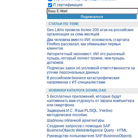
IT сертификация
СТАТЬИ ПО ТЕМЕ
Geo Likho провела более 200 атак на российские
организации за семь месяцев
Два человека вместо ИИ: основатель стартапа
Fireflies рассказал, как обманывал первых
клиентов
Авторитетный экономист: ИИ это рыночный
пузырь, который лопнет громче, чем пузырь
доткомов
Подписан закон об уголовной ответственности за
утечки персональных данных
В российском бизнесе катастрофическая
напряженка с ИТ-специалистами
НОВИНКИ КАТАЛОГА DOWNLOAD
5 бесплатных приложений, которые будут
напоминать вам отдохнуть от экрана компьютера
или смартфона
Задворьев И.С. Язык PL/SQL. Учебно-
методическое пособие.
Шаблоны облачной архитектуры
Создание запросов с помощью SAP
BusinessObjects WebIntelligence Query - HTML
Руководство пользователя SAP BusinessObjects