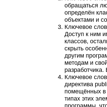
обращаться лю
определён клас
объектами и с
Ключевое слов
Доступ к ним и
классов, оста
скрыть особенн
другим програ
методам и сво
разработчика.
Ключевое слово
директива publ
помещённых в 
типах этих эл
программы, чт