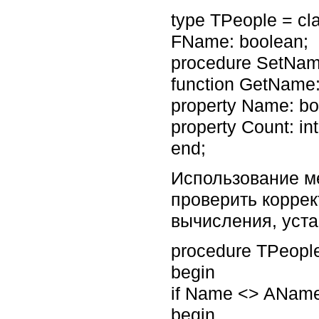
type TPeople = cl
FName: boolean;
procedure SetNam
function GetName:
property Name: b
property Count: i
end;
Использование ме
проверить коррек
вычисления, уста
procedure TPeopl
begin
if Name <> AName
begin