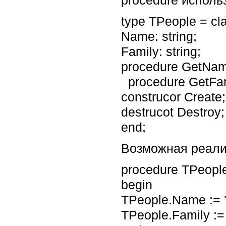
type TPeople = cl
Name: string;
Family: string;
procedure GetNam
procedure GetFam
construcor Create;
destrucot Destroy;
end;
Возможная реали
procedure TPeople
begin
TPeople.Name := ' 
TPeople.Family := '