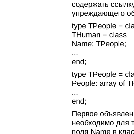
содержать ссылк
упреждающего об
type TPeople = c
THuman = class
Name: TPeople;
...
end;
type TPeople = c
People: array of 
...
end;
Первое объявлен
необходимо для 
поля Name в кла