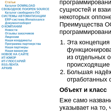
программирования
Статьи
Каталог DOWNLOAD
сущностей и взаи
СВОБОДНОЕ ПО/OPEN SOURCE
Каталог свободного ПО
некоторых оппон
СИСТЕМЫ АВТОМАТИЗАЦИИ
ERP-система iRenaissance
Преимущества ОО
Документооборот
О КОМПАНИИ
программировани
Новости
Отзывы заказчиков
Лицензии
Эта концепция
Наши координаты
Программа партнерства
Наши партнеры
функционирова
Наши вакансии
НОВОЕ НА САЙТЕ
из отдельных о
ИТ-ЮМОР
ИТ-ГЛОССАРИЙ
происходящие 
RSS-ЛЕНТА
АРХИВ
Большая надёж
отработанных 
Объект и класс
Еже само назван
указывает на то,