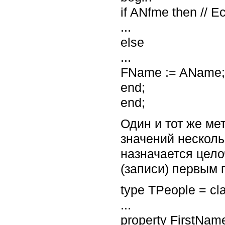
if ANfme then // 
...
else
...
FName := AName; 
end;
end;
Один и тот же ме
значений несколь
назначается цело
(записи) первым 
type TPeople = cl
...
property FirstName