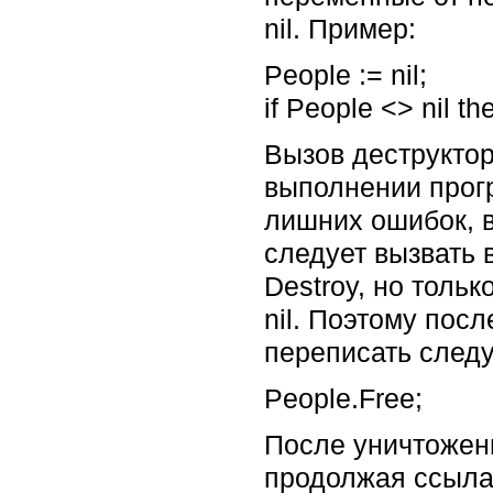
nil. Пример:
People := nil;
if People <> nil t
Вызов деструкто
выполнении прогр
лишних ошибок, в
следует вызвать 
Destroy, но толь
nil. Поэтому по
переписать след
People.Free;
После уничтожени
продолжая ссылат