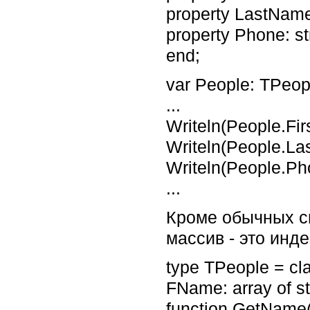
property LastName:
property Phone: st
end;
var People: TPeop
...
Writeln(People.Fir
Writeln(People.La
Writeln(People.Ph
...
Кроме обычных св
массив - это инд
type TPeople = cl
FName: array of st
function GetName(i