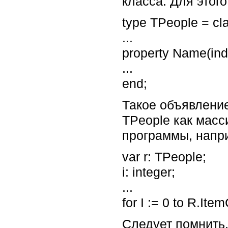
класса. Для этого
type TPeople = cl
...
property Name(inde
...
end;
Такое объявление
TPeople как масс
программы, напр
var r: TPeople;
i: integer;
...
for I := 0 to R.Item
Следует помнить,