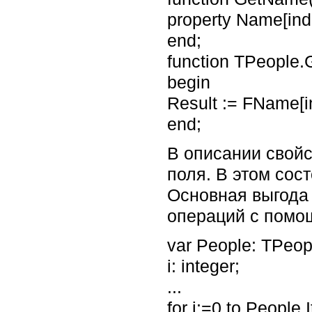
property Name[inde
end;
function TPeople.G
begin
Result := FName[i
end;
В описании свойс
поля. В этом сос
Основная выгода
операций с помощ
var People: TPeop
i: integer;
...
for i:=0 to People.