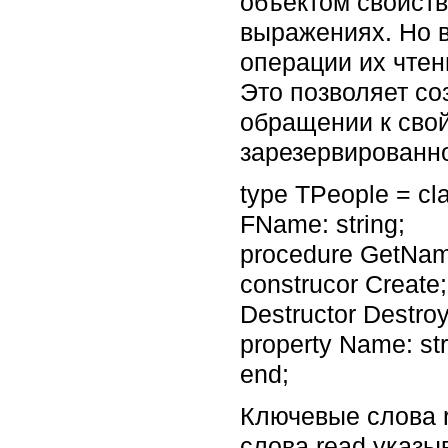
объектом свойств
выражениях. Но в
операции их чтен
Это позволяет с
обращении к сво
зарезервированно
type TPeople = cl
FName: string;
procedure GetNam
construcor Create;
Destructor Destroy
property Name: st
end;
Ключевые слова r
слова read указы