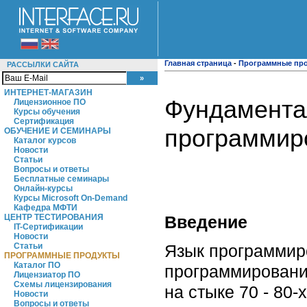
Главная страница
-
Программные пр
РАССЫЛКИ САЙТА
ИНТЕРНЕТ-МАГАЗИН
Фундамента
Лицензионное ПО
Курсы обучения
Сертификация
программир
ОБУЧЕНИЕ И СЕМИНАРЫ
Каталог курсов
Новости
Статьи
Вопросы и ответы
Бесплатные семинары
Онлайн-курсы
Курсы Microsoft On-Demand
Кафедра МФТИ
Введение
ЦЕНТР ТЕСТИРОВАНИЯ
IT-Сертификации
Новости
Язык программиро
Статьи
ПРОГРАММНЫЕ ПРОДУКТЫ
Каталог ПО
программировани
Лицензиатор ПО
Схемы лицензирования
на стыке 70 - 80
Новости
Вопросы и ответы