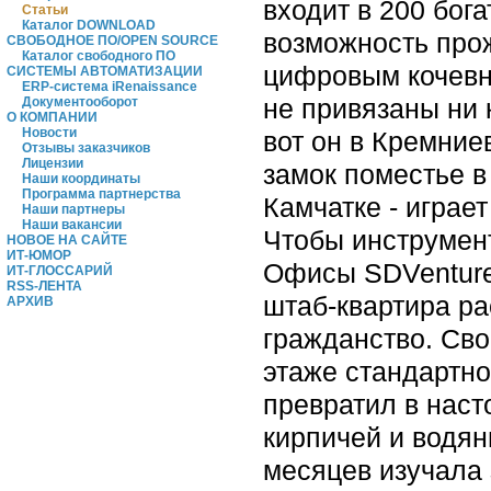
входит в 200 бог
Статьи
Каталог DOWNLOAD
возможность прож
СВОБОДНОЕ ПО/OPEN SOURCE
Каталог свободного ПО
цифровым кочевни
СИСТЕМЫ АВТОМАТИЗАЦИИ
ERP-система iRenaissance
не привязаны ни 
Документооборот
О КОМПАНИИ
Новости
вот он в Кремние
Отзывы заказчиков
Лицензии
замок поместье в 
Наши координаты
Программа партнерства
Камчатке - играе
Наши партнеры
Наши вакансии
Чтобы инструмент
НОВОЕ НА САЙТЕ
ИТ-ЮМОР
Офисы SDVentures
ИТ-ГЛОССАРИЙ
RSS-ЛЕНТА
штаб-квартира ра
АРХИВ
гражданство. Св
этаже стандартно
превратил в наст
кирпичей и водян
месяцев изучала