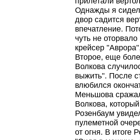
прилетали вертол
Однажды я сидел 
двор садится вер
впечатление. Пот
чуть не оторвало
крейсер "Аврора"
Второе, еще боле
Волкова случилос
выжить". После с
влюбился оконча
Меньшова сражал
Волкова, который
Розенбаум увидел
пулеметной очере
от огня. В итоге