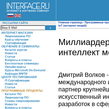
Главная страница
-
Программные пр
РАССЫЛКИ САЙТА
IoT (интернет вещей)
ИНТЕРНЕТ-МАГАЗИН
Лицензионное ПО
Миллиардер
Курсы обучения
Сертификация
ОБУЧЕНИЕ И СЕМИНАРЫ
интеллект м
Каталог курсов
Новости
Статьи
Вопросы и ответы
Бесплатные семинары
Онлайн-курсы
Курсы Microsoft On-Demand
Дмитрий Волков -
Кафедра МФТИ
ЦЕНТР ТЕСТИРОВАНИЯ
международного и
IT-Сертификации
Новости
Статьи
партнер крупней
ПРОГРАММНЫЕ ПРОДУКТЫ
Каталог ПО
искусственный ин
Лицензиатор ПО
Схемы лицензирования
разработок в сфе
Новости
Вопросы и ответы