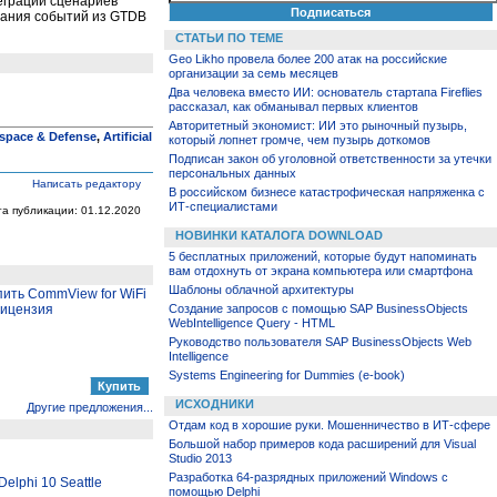
еграции сценариев
инания событий из GTDB
СТАТЬИ ПО ТЕМЕ
Geo Likho провела более 200 атак на российские
организации за семь месяцев
Два человека вместо ИИ: основатель стартапа Fireflies
рассказал, как обманывал первых клиентов
Авторитетный экономист: ИИ это рыночный пузырь,
space & Defense
,
Artificial
который лопнет громче, чем пузырь доткомов
Подписан закон об уголовной ответственности за утечки
персональных данных
Написать редактору
В российском бизнесе катастрофическая напряженка с
ИТ-специалистами
та публикации: 01.12.2020
НОВИНКИ КАТАЛОГА DOWNLOAD
5 бесплатных приложений, которые будут напоминать
вам отдохнуть от экрана компьютера или смартфона
Шаблоны облачной архитектуры
пить CommView for WiFi
лицензия
Создание запросов с помощью SAP BusinessObjects
WebIntelligence Query - HTML
Руководство пользователя SAP BusinessObjects Web
Intelligence
Systems Engineering for Dummies (e-book)
ИСХОДНИКИ
Другие предложения...
Отдам код в хорошие руки. Мошенничество в ИТ-сфере
Большой набор примеров кода расширений для Visual
Studio 2013
Разработка 64-разрядных приложений Windows с
elphi 10 Seattle
помощью Delphi