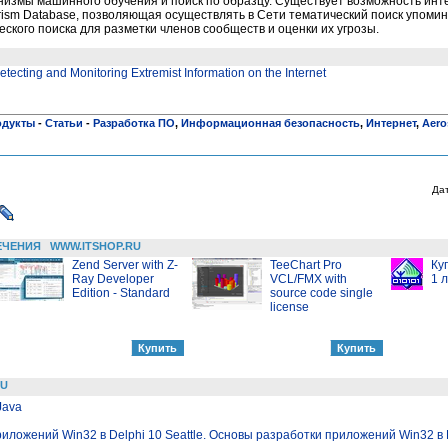
низмы машинного обучения и поиск по образцу. Существует возможность инт
orism Database, позволяющая осуществлять в Сети тематический поиск упом
ского поиска для разметки членов сообществ и оценки их угрозы.
ecting and Monitoring Extremist Information on the Internet
одукты
-
Статьи
-
Разработка ПО
,
Информационная безопасность
,
Интернет
,
Aero
Да
ЕЧЕНИЯ
WWW.ITSHOP.RU
Zend Server with Z-
TeeChart Pro
Ку
Ray Developer
VCL/FMX with
1 
Edition - Standard
source code single
license
RU
Java
иложений Win32 в Delphi 10 Seattle. Основы разработки приложений Win32 в D