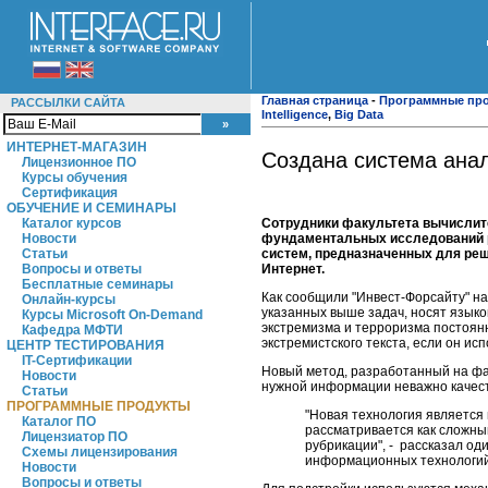
Главная страница
-
Программные пр
РАССЫЛКИ САЙТА
Intelligence
,
Big Data
ИНТЕРНЕТ-МАГАЗИН
Создана система анал
Лицензионное ПО
Курсы обучения
Сертификация
ОБУЧЕНИЕ И СЕМИНАРЫ
Сотрудники факультета вычислите
Каталог курсов
фундаментальных исследований р
Новости
систем, предназначенных для реш
Статьи
Интернет.
Вопросы и ответы
Бесплатные семинары
Как сообщили "Инвест-Форсайту" н
Онлайн-курсы
указанных выше задач, носят языко
Курсы Microsoft On-Demand
экстремизма и терроризма постоянн
Кафедра МФТИ
экстремистского текста, если он ис
ЦЕНТР ТЕСТИРОВАНИЯ
IT-Сертификации
Новый метод, разработанный на фак
Новости
нужной информации неважно качеств
Статьи
ПРОГРАММНЫЕ ПРОДУКТЫ
"Новая технология является
Каталог ПО
рассматривается как сложны
Лицензиатор ПО
рубрикации", - рассказал од
Схемы лицензирования
информационных технологий
Новости
Вопросы и ответы