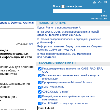
Поиск
точная фраза
Вход
Регистрация
space & Defense
,
Artificial
НОВОСТИ ПО ТЕМЕ
Курсы Python c использованием AI
В I кв 2026 г. DDoS-атаки навредили финансовой
отрасли, телеком-сфере и ритейлу
В России создали нейросеть сокращающую время
добычи нефти
Источник:
if24
.
Реформы в телекоме. Вернутся проверки. Сократят
сроки на СОРМ для нужд ФСБ
фонда
 интеллектуальных
В Max зарегистрировались 100 миллионов
м информации из сети
пользователей
РАССЫЛКИ SUBSCRIBE.RU
рименяемых для решения
Информационные технологии: CASE, RAD, ERP,
ика в области
OLAP
сть пропуска
Безопасность компьютерных сетей и защита
информации
Программирование на Microsoft Access
оиска: для выявления
ренных.
CASE-технологии
СУБД Oracle "с нуля"
т
Каждый день новые драйверы для вашего
ссификации и
компьютера!
х
Corel DRAW - от идеи до реализации