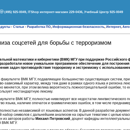
(495) 925-0049, ITShop интернет-магазин 229-0436, Учебный Центр 925-0049
одукты
-
Статьи
-
Разработка ПО
,
Информационная безопасность
,
Интернет
,
Aero
иза соцсетей для борьбы с терроризмом
льной математики и кибернетики (ВМК) МГУ при поддержке Российского 
азработали новое уникальное программное обеспечение для построения
ения задач противодействия терроризму и экстремизму с использование
а факультете ВМК МГУ, подавляющее большинство существующих систем, п
во-зависимый характер, между тем даже в рамках одного языка и региона лекс
о меняется, при этом велика вероятность ложноотрицательной ошибки, то е
пользует нестандартную лексику.
ультете ВМК МГУ, полностью нивелирует все недостатки лингвистического п
о языка, наличие опечаток и грамматических ошибок, в том числе преднаме
 полностью независимой от языковых аспектов. В данной разработке докумен
й набор символов с дальнейшим анализом на скрытые тематики с целью кла
ин из авторов работы
Михаил Петровский
, доцент кафедры интеллектуальны
 ВМК МГУ.