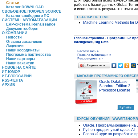
Для подстройки используются меха
Статьи
работы с базой данных Global Terr
Каталог DOWNLOAD
и использовать результаты тематиче
СВОБОДНОЕ ПО/OPEN SOURCE
Каталог свободного ПО
ССЫЛКИ ПО ТЕМЕ
СИСТЕМЫ АВТОМАТИЗАЦИИ
Machine Learning Methods for Det
ERP-система iRenaissance
Документооборот
О КОМПАНИИ
Новости
Главная страница
-
Программные пр
Отзывы заказчиков
Intelligence
,
Big Data
Лицензии
Наши координаты
Распечатать »
Программа партнерства
Правила публикации »
Рекомендовать »
Наши партнеры
Наши вакансии
Поделиться…
НОВОЕ НА САЙТЕ
ИТ-ЮМОР
МАГАЗИН ПРОГРАММНОГО ОБЕСП
ИТ-ГЛОССАРИЙ
RSS-ЛЕНТА
Oracle Database
АРХИВ
Standard Edition 2
Processor License
КУРСЫ ОБУЧЕНИЯ
WWW.ITSHOP.
Oracle. Программирование на 
Python продвинутый курс с AI
Базовый курс по разработке пр