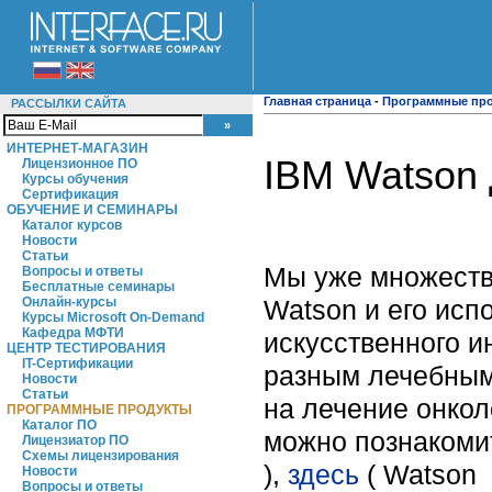
Главная страница
-
Программные пр
РАССЫЛКИ САЙТА
ИНТЕРНЕТ-МАГАЗИН
IBM Watson 
Лицензионное ПО
Курсы обучения
Сертификация
ОБУЧЕНИЕ И СЕМИНАРЫ
Каталог курсов
Новости
Статьи
Мы уже множеств
Вопросы и ответы
Бесплатные семинары
Watson и его исп
Онлайн-курсы
Курсы Microsoft On-Demand
Кафедра МФТИ
искусственного и
ЦЕНТР ТЕСТИРОВАНИЯ
IT-Сертификации
разным лечебным
Новости
Статьи
на лечение онкол
ПРОГРАММНЫЕ ПРОДУКТЫ
Каталог ПО
можно познаком
Лицензиатор ПО
Схемы лицензирования
),
здесь
( Watson 
Новости
Вопросы и ответы