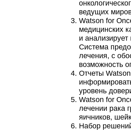
онкологическог
ведущих миров
Watson for Onc
медицинских ка
и анализирует 
Система предо
лечения, с об
возможность о
Отчеты Watson 
информировать
уровень довери
Watson for On
лечении рака г
яичников, шейк
Набор решений