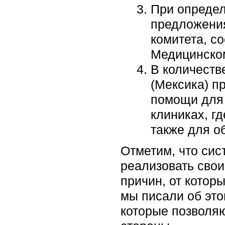
При определ
предложения
комитета, с
Медицинском
В количеств
(Мексика) п
помощи для 
клиниках, г
также для о
Отметим, что сис
реализовать сво
причин, от котор
мы писали об эт
которые позволяю