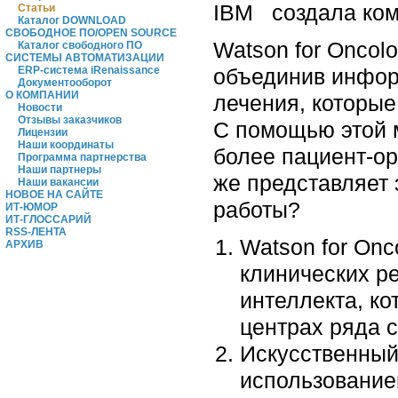
IBM создала комп
Статьи
Каталог DOWNLOAD
СВОБОДНОЕ ПО/OPEN SOURCE
Watson for Oncol
Каталог свободного ПО
СИСТЕМЫ АВТОМАТИЗАЦИИ
объединив инфор
ERP-система iRenaissance
Документооборот
О КОМПАНИИ
лечения, которые
Новости
Отзывы заказчиков
С помощью этой 
Лицензии
Наши координаты
более пациент-ор
Программа партнерства
Наши партнеры
же представляет 
Наши вакансии
НОВОЕ НА САЙТЕ
работы?
ИТ-ЮМОР
ИТ-ГЛОССАРИЙ
RSS-ЛЕНТА
Watson for Onc
АРХИВ
клинических р
интеллекта, ко
центрах ряда с
Искусственный 
использование