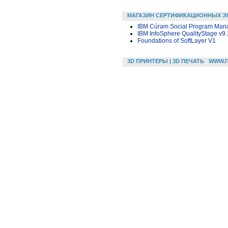
МАГАЗИН СЕРТИФИКАЦИОННЫХ Э
IBM Cúram Social Program Manag
IBM InfoSphere QualityStage v9.
Foundations of SoftLayer V1
3D ПРИНТЕРЫ | 3D ПЕЧАТЬ
WWW.I