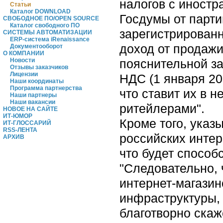
налогов с иностр
Статьи
Каталог DOWNLOAD
Госдумы от парти
СВОБОДНОЕ ПО/OPEN SOURCE
Каталог свободного ПО
зарегистрированн
СИСТЕМЫ АВТОМАТИЗАЦИИ
ERP-система iRenaissance
доход от продажи
Документооборот
О КОМПАНИИ
пояснительной за
Новости
Отзывы заказчиков
Лицензии
НДС (1 января 201
Наши координаты
Программа партнерства
что ставит их в 
Наши партнеры
Наши вакансии
ритейлерами".
НОВОЕ НА САЙТЕ
ИТ-ЮМОР
Кроме того, указ
ИТ-ГЛОССАРИЙ
RSS-ЛЕНТА
российских интер
АРХИВ
что будет способ
"Следовательно, 
интернет-магазин
инфраструктуры, 
благотворно скаж