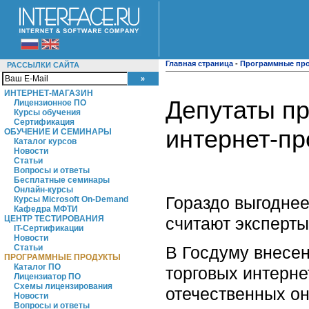
Главная страница
-
Программные пр
РАССЫЛКИ САЙТА
ИНТЕРНЕТ-МАГАЗИН
Депутаты пр
Лицензионное ПО
Курсы обучения
Сертификация
интернет-п
ОБУЧЕНИЕ И СЕМИНАРЫ
Каталог курсов
Новости
Статьи
Вопросы и ответы
Бесплатные семинары
Онлайн-курсы
Гораздо выгоднее
Курсы Microsoft On-Demand
Кафедра МФТИ
считают эксперты
ЦЕНТР ТЕСТИРОВАНИЯ
IT-Сертификации
Новости
В Госдуму внесен
Статьи
ПРОГРАММНЫЕ ПРОДУКТЫ
Каталог ПО
торговых интерне
Лицензиатор ПО
Схемы лицензирования
отечественных он
Новости
Вопросы и ответы