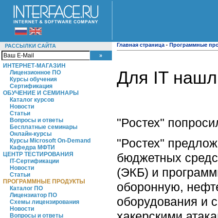
Главная страница
-
Программные пр
РАССЫЛКИ САЙТА
ИНТЕРНЕТ-МАГАЗИН
Для IT нашл
Лицензионное ПО
Курсы обучения
Сертификация
ОБУЧЕНИЕ И СЕМИНАРЫ
Каталог курсов
Новости
Статьи
"Ростех" попроси
Вопросы и ответы
Бесплатные семинары
Онлайн-курсы
"Ростех" предлож
Курсы Microsoft On-Demand
Кафедра МФТИ
бюджетных средст
ЦЕНТР ТЕСТИРОВАНИЯ
IT-Сертификации
Новости
(ЭКБ) и программ
Статьи
ПРОГРАММНЫЕ ПРОДУКТЫ
оборонную, нефте
Каталог ПО
Лицензиатор ПО
оборудования и 
Схемы лицензирования
Новости
хакерскими атака
Вопросы и ответы