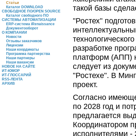
Статьи
такой базы сдела
Каталог DOWNLOAD
СВОБОДНОЕ ПО/OPEN SOURCE
Каталог свободного ПО
"Ростех" подгото
СИСТЕМЫ АВТОМАТИЗАЦИИ
ERP-система iRenaissance
интеллектуальным
Документооборот
О КОМПАНИИ
технологического
Новости
Отзывы заказчиков
Лицензии
разработке прог
Наши координаты
Программа партнерства
платформ (АПП) н
Наши партнеры
Наши вакансии
следует из докум
НОВОЕ НА САЙТЕ
ИТ-ЮМОР
"Ростехе". В Мин
ИТ-ГЛОССАРИЙ
RSS-ЛЕНТА
проект.
АРХИВ
Согласно имеюще
по 2028 год и пот
предлагается вы
Координатором п
исполнителями - 