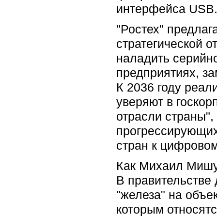
интерфейса USB
"Ростех" предлаг
стратегической о
наладить серийно
предприятиях, за
К 2036 году реал
уверяют в госкор
отрасли страны",
прогрессирующих 
стран к цифровом
Как Михаил Мишус
В правительстве 
"железа" на объе
которым относятся