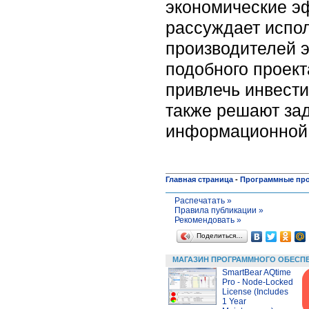
экономические э
рассуждает испо
производителей э
подобного проект
привлечь инвести
также решают зад
информационной 
Главная страница
-
Программные пр
Распечатать »
Правила публикации »
Рекомендовать »
Поделиться…
МАГАЗИН ПРОГРАММНОГО ОБЕСП
SmartBear AQtime
Pro - Node-Locked
License (Includes
1 Year