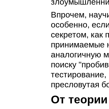
злоумышленни
Впрочем, науч
особенно, есл
секретом, как 
принимаемые н
аналогичную мо
поиску "пробив
тестирование,
пресловутая б
От теории