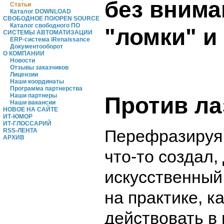
без внима
Статьи
Каталог DOWNLOAD
СВОБОДНОЕ ПО/OPEN SOURCE
Каталог свободного ПО
"ломки" и
СИСТЕМЫ АВТОМАТИЗАЦИИ
ERP-система iRenaissance
Документооборот
О КОМПАНИИ
Новости
Отзывы заказчиков
Лицензии
Наши координаты
Программа партнерства
Наши партнеры
Против ла
Наши вакансии
НОВОЕ НА САЙТЕ
ИТ-ЮМОР
ИТ-ГЛОССАРИЙ
Перефразируя 
RSS-ЛЕНТА
АРХИВ
что-то создал,
искусственный
на практике, к
действовать в