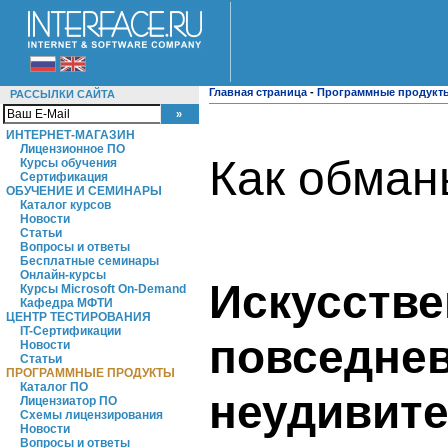
Главная страница
-
Программные продукт
РАССЫЛКИ САЙТА
ИНТЕРНЕТ-МАГАЗИН
Лицензионное ПО
Как обман
Курсы обучения
Сертификация
ОБУЧЕНИЕ И СЕМИНАРЫ
Каталог курсов
Новости
Статьи
Вопросы и ответы
Бесплатные семинары
Онлайн-курсы
Искусстве
Курсы Microsoft On-Demand
Кафедра МФТИ
ЦЕНТР ТЕСТИРОВАНИЯ
IT-Сертификации
повседнев
Новости
Статьи
ПРОГРАММНЫЕ ПРОДУКТЫ
Каталог ПО
неудивите
Лицензиатор ПО
Схемы лицензирования
Новости
Вопросы и ответы