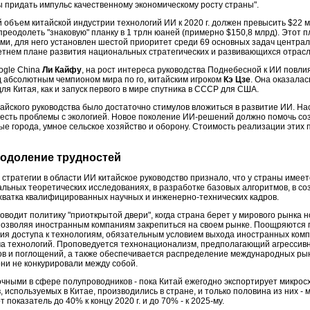
ы придать импульс качественному экономическому росту страны".
бъем китайской индустрии технологий ИИ к 2020 г. должен превысить $22 мл
- преодолеть "знаковую" планку в 1 трлн юаней (примерно $150,8 млрд). Этот 
ми, для него установлен шестой приоритет среди 69 основных задач центра
етнем плане развития национальных стратегических и развивающихся отрасле
ogle China
Ли Кайфу
, на рост интереса руководства Поднебесной к ИИ повл
д абсолютным чемпионом мира по го, китайским игроком
Кэ Цзе
. Она оказалас
я Китая, как и запуск первого в мире спутника в СССР для США.
итайского руководства было достаточно стимулов вложиться в развитие ИИ. Н
 есть проблемы с экологией. Новое поколение ИИ-решений должно помочь со
ые города, умное сельское хозяйство и оборону. Стоимость реализации этих п
еодоление трудностей
тратегии в области ИИ китайское руководство признало, что у страны имеет
льных теоретических исследованиях, в разработке базовых алгоритмов, в со
хватка квалифицированных научных и инженерно-технических кадров.
водит политику "приоткрытой двери", когда страна берет у мирового рынка 
 позволяя иностранным компаниям закрепиться на своем рынке. Поощряются
ия доступа к технологиям, обязательным условием выхода иностранных комп
ча технологий. Проповедуется технонационализм, предполагающий агрессивн
ов и поглощений, а также обеспечивается распределение международных ры
ни не конкурировали между собой.
чными в сфере полупроводников - пока Китай ежегодно экспортирует микросх
, используемых в Китае, производились в стране, и только половина из них -
показатель до 40% к концу 2020 г. и до 70% - к 2025-му.