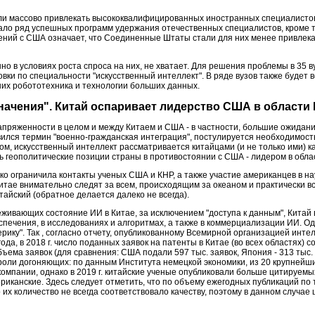
ли массово привлекать высококвалифицированных иностранных специалисто
ало ряд успешных программ удержания отечественных специалистов, кроме 
ений с США означает, что Соединенные Штаты стали для них менее привле
но в условиях роста спроса на них, не хватает. Для решения проблемы в 35 
ки по специальности "искусственный интеллект". В ряде вузов также будет в
них робототехника и технологии больших данных.
начения". Китай оспаривает лидерство США в области
пряженности в целом и между Китаем и США - в частности, большие ожидани
ился термин "военно-гражданская интеграция", постулируется необходимост
ом, искусственный интеллект рассматривается китайцами (и не только ими) ка
ь геополитические позиции страны в противостоянии с США - лидером в обл
ко ограничила контакты ученых США и КНР, а также участие американцев в н
Китае внимательно следят за всем, происходящим за океаном и практически 
тайский (обратное делается далеко не всегда).
живающих состояние ИИ в Китае, за исключением "доступа к данным", Китай 
печения, в исследованиях и алгоритмах, а также в коммерциализации ИИ. О
ерику". Так , согласно отчету, опубликованному Всемирной организацией инте
да, в 2018 г. число поданных заявок на патенты в Китае (во всех областях) со
ъема заявок (для сравнения: США подали 597 тыс. заявок, Япония - 313 тыс.
 роли догоняющих: по данным Института немецкой экономики, из 20 крупнейши
компании, однако в 2019 г. китайские ученые опубликовали больше цитируемы
ериканские. Здесь следует отметить, что по объему ежегодных публикаций по
 их количество не всегда соответствовало качеству, поэтому в данном случае