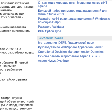
Отдам код в хорошие руки. Мошенничество в ИТ-
 призвало китайские
сфере
команде для достижения
ональной
Большой набор примеров кода расширений для
з лучших, из них
Visual Studio 2013
 этих областей и
Разработка 64-разрядных приложений Windows с
помощью Delphi
Password Validator
енного интеллекта.
вациям и применению
PHP Option Type
ДОКУМЕНТАЦИЯ
Методология IDEF5. Графический язык
Руководство по WebSphere Application Server
тае-2025". Она
Operational Decision Management for Dummies
ники, разработки новых
Основы работы в программе Aspen HYSYS
Aspen Hysys. Учебник
 образов. В первой
я. На рынке
ность работы ее
.
р китайского рынка
 в мире, научно-
общий объем инвестиций
($1,2 млрд), говорится
ции по искусственному