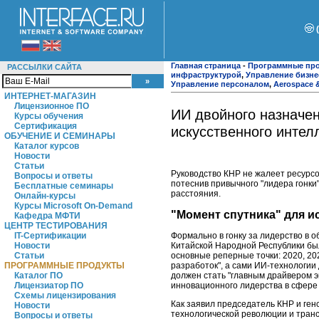
Главная страница
-
Программные пр
РАССЫЛКИ САЙТА
инфраструктурой
,
Управление бизн
Управление персоналом
,
Aerospace 
ИНТЕРНЕТ-МАГАЗИН
Лицензионное ПО
ИИ двойного назначен
Курсы обучения
Сертификация
искусственного интел
ОБУЧЕНИЕ И СЕМИНАРЫ
Каталог курсов
Новости
Статьи
Руководство КНР не жалеет ресурсо
Вопросы и ответы
потеснив привычного "лидера гонки"
Бесплатные семинары
расстояния.
Онлайн-курсы
Курсы Microsoft On-Demand
"Момент спутника" для и
Кафедра МФТИ
ЦЕНТР ТЕСТИРОВАНИЯ
IT-Сертификации
Формально в гонку за лидерство в о
Новости
Китайской Народной Республики бы
Статьи
основные реперные точки: 2020, 20
ПРОГРАММНЫЕ ПРОДУКТЫ
разработок", а сами ИИ-технологии
Каталог ПО
должен стать "главным драйвером э
Лицензиатор ПО
инновационного лидерства в сфере 
Схемы лицензирования
Как заявил председатель КНР и ген
Новости
технологической революции и тран
Вопросы и ответы