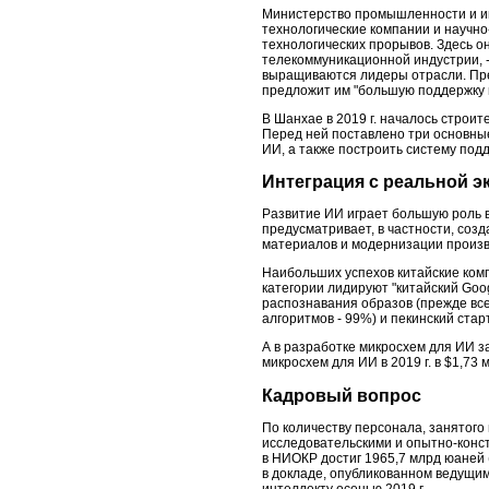
Министерство промышленности и и
технологические компании и научно
технологических прорывов. Здесь 
телекоммуникационной индустрии, -
выращиваются лидеры отрасли. Пред
предложит им "большую поддержку 
В Шанхае в 2019 г. началось строи
Перед ней поставлено три основны
ИИ, а также построить систему под
Интеграция с реальной 
Развитие ИИ играет большую роль в
предусматривает, в частности, соз
материалов и модернизации произв
Наибольших успехов китайские комп
категории лидируют "китайский Goog
распознавания образов (прежде всег
алгоритмов - 99%) и пекинский стар
А в разработке микросхем для ИИ з
микросхем для ИИ в 2019 г. в $1,73 
Кадровый вопрос
По количеству персонала, занятого 
исследовательскими и опытно-конст
в НИОКР достиг 1965,7 млрд юаней (
в докладе, опубликованном ведущи
интеллекту осенью 2019 г.