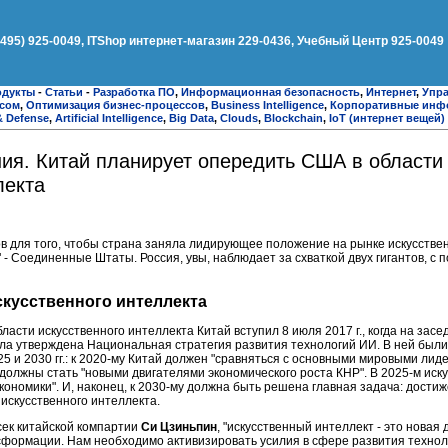
(495) 925-0049, ITShop интернет-магазин 229-0436, Учебный Центр 925-0049
одукты
-
Статьи
-
Разработка ПО
,
Информационная безопасность
,
Интернет
,
Упра
есом
,
Оптимизация бизнес-процессов
,
Business Intelligence
,
Корпоративные инф
& Defense
,
Artificial Intelligence
,
Big Data
,
Clouds
,
Blockchain
,
IoT (интернет вещей)
ия. Китай планирует опередить США в области
лекта
в для того, чтобы страна заняла лидирующее положение на рынке искусствен
 - Соединенные Штаты. Россия, увы, наблюдает за схваткой двух гигантов, с 
скусственного интеллекта
бласти искусственного интеллекта Китай вступил 8 июля 2017 г., когда на зас
ла утверждена Национальная стратегия развития технологий ИИ. В ней был
25 и 2030 гг.: к 2020-му Китай должен "сравняться с основными мировыми лид
 должны стать "новыми двигателями экономического роста КНР". В 2025-м иск
кономики". И, наконец, к 2030-му должна быть решена главная задача: дости
искусственного интеллекта.
сек китайской компартии
Си Цзиньпин
, "искусственный интеллект - это новая
сформации. Нам необходимо активизировать усилия в сфере развития технол