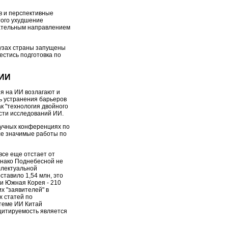
в и перспективные
того ухудшение
кательным направлением
вузах страны запущены
естись подготовка по
 ИИ
я на ИИ возлагают и
ь устранения барьеров
к "технология двойного
асти исследований ИИ.
аучных конференциях по
все значимые работы по
все еще отстает от
днако Поднебесной не
ллектуальной
ставило 1,54 млн, это
 и Южная Корея - 210
х "заявителей" в
х статей по
 теме ИИ Китай
 цитируемость является