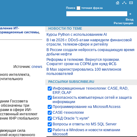
Поиск
точная фраза
Вход
Регистрация
вление ИТ-
НОВОСТИ ПО ТЕМЕ
ормационные системы
,
Курсы Python c использованием AI
В I кв 2026 г. DDoS-атаки навредили финансовой
отрасли, телеком-сфере и ритейлу
В России создали нейросеть сокращающую время
добычи нефти
Реформы в телекоме. Вернутся проверки.
Сократят сроки на СОРМ для нужд ФСБ
Источник:
cnews
В Max зарегистрировались 100 миллионов
пользователей
ного интеллекта,
почтительного
РАССЫЛКИ SUBSCRIBE.RU
Информационные технологии: CASE, RAD,
ERP, OLAP
Безопасность компьютерных сетей и защита
едании Госсовета
информации
и обозначены три
Программирование на Microsoft Access
ерами в сфере ИИ-
CASE-технологии
усственный интеллект
СУБД Oracle "с нуля"
жение КНР глобального
Вопросы и ответы по MS SQL Server
Работа в Windows и новости компании
 движущая сила
Microsoft
огий искусственного