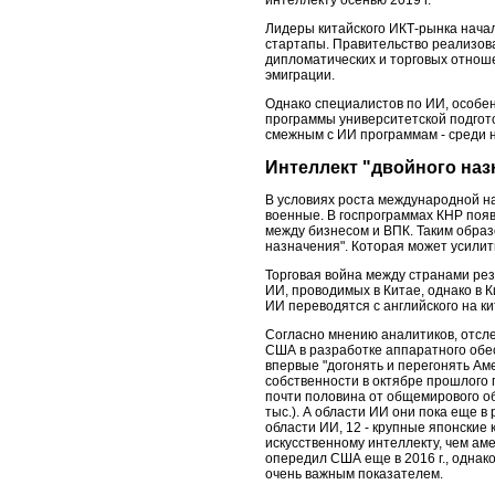
Лидеры китайского ИКТ-рынка нача
стартапы. Правительство реализов
дипломатических и торговых отнош
эмиграции.
Однако специалистов по ИИ, особен
программы университетской подготов
смежным с ИИ программам - среди 
Интеллект "двойного наз
В условиях роста международной на
военные. В госпрограммах КНР появ
между бизнесом и ВПК. Таким образ
назначения". Которая может усилит
Торговая война между странами рез
ИИ, проводимых в Китае, однако в 
ИИ переводятся с английского на ки
Согласно мнению аналитиков, отсле
США в разработке аппаратного обес
впервые "догонять и перегонять Ам
собственности в октябре прошлого го
почти половина от общемирового об
тыс.). А области ИИ они пока еще в
области ИИ, 12 - крупные японские 
искусственному интеллекту, чем ам
опередил США еще в 2016 г., однако
очень важным показателем.