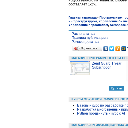
искусственного интеллекта. Скорее 
составляет 1-2%.
Главная страница
-
Программные пр
инфраструктурой
,
Управление бизн
Управление персоналом
,
Aerospace 
Распечатать »
Правила публикации »
Рекомендовать »
Поделиться…
МАГАЗИН ПРОГРАММНОГО ОБЕСП
Zend Guard 1 Year
Subscription
КУРСЫ ОБУЧЕНИЯ
WWW.ITSHOP.
Базовый курс по разработке пр
Разработка многозвенных прило
Python продвинутый курс с AI
МАГАЗИН СЕРТИФИКАЦИОННЫХ Э