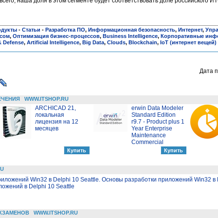
всего, наша доля в этом сегменте будет соответствовать доле российского ИТ
одукты
-
Статьи
-
Разработка ПО
,
Информационная безопасность
,
Интернет
,
Упра
есом
,
Оптимизация бизнес-процессов
,
Business Intelligence
,
Корпоративные инф
& Defense
,
Artificial Intelligence
,
Big Data
,
Clouds
,
Blockchain
,
IoT (интернет вещей)
Дата п
ЕЧЕНИЯ
WWW.ITSHOP.RU
ARCHICAD 21,
erwin Data Modeler
локальная
Standard Edition
лицензия на 12
r9.7 - Product plus 1
месяцев
Year Enterprise
Maintenance
Commercial
RU
иложений Win32 в Delphi 10 Seattle. Основы разработки приложений Win32 в D
жений в Delphi 10 Seattle
КЗАМЕНОВ
WWW.ITSHOP.RU