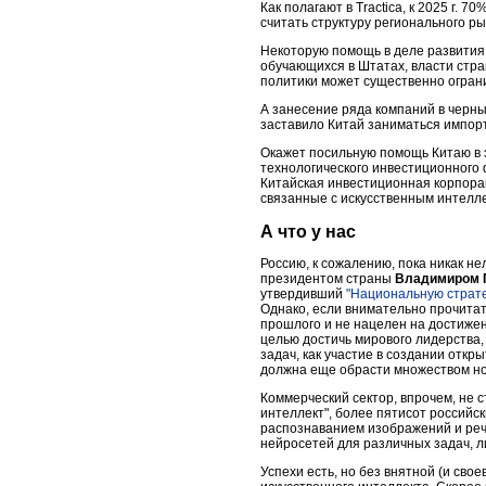
Как полагают в Tractica, к 2025 г.
считать структуру регионального р
Некоторую помощь в деле развития
обучающихся в Штатах, власти стр
политики может существенно ограни
А занесение ряда компаний в черны
заставило Китай заниматься импор
Окажет посильную помощь Китаю в э
технологического инвестиционного 
Китайская инвестиционная корпорац
связанные с искусственным интелл
А что у нас
Россию, к сожалению, пока никак н
президентом страны
Владимиром 
утвердивший
"Национальную страте
Однако, если внимательно прочитать
прошлого и не нацелен на достижен
целью достичь мирового лидерства,
задач, как участие в создании откр
должна еще обрасти множеством но
Коммерческий сектор, впрочем, не 
интеллект", более пятисот российс
распознаванием изображений и реч
нейросетей для различных задач, л
Успехи есть, но без внятной (и сво