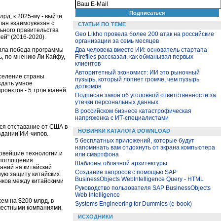
рд, к 2025-му - выйти
план взаимоувязан с
СТАТЬИ ПО ТЕМЕ
льного правительства
Geo Likho провела более 200 атак на российские
й" (2016-2020).
организации за семь месяцев
Два человека вместо ИИ: основатель стартапа
ияла победа программы
Fireflies рассказал, как обманывал первых
ь, по мнению Ли Кайфу,
клиентов
Авторитетный экономист: ИИ это рыночный
аселение страны
пузырь, который лопнет громче, чем пузырь
здать умное
доткомов
роектов - 5 трлн юаней
Подписан закон об уголовной ответственности за
утечки персональных данных
В российском бизнесе катастрофическая
напряженка с ИТ-специалистами
ся отставание от США в
НОВИНКИ КАТАЛОГА DOWNLOAD
здании ИИ-чипов.
5 бесплатных приложений, которые будут
напоминать вам отдохнуть от экрана компьютера
новейшие технологии и
или смартфона
 поглощения
Шаблоны облачной архитектуры
аний на китайский
Создание запросов с помощью SAP
ую защиту китайских
BusinessObjects WebIntelligence Query - HTML
нков между китайскими
Руководство пользователя SAP BusinessObjects
Web Intelligence
ем на $200 млрд, в
Systems Engineering for Dummies (e-book)
 местными компаниями,
ИСХОДНИКИ