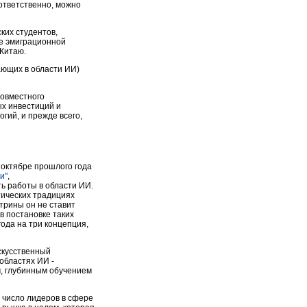
оответственно, можно
ких студентов,
ие эмиграционной
 Китаю.
ающих в области ИИ)
совместного
ых инвестиций и
гий, и прежде всего,
 октябре прошлого года
и"
,
ь работы в области ИИ.
тических традициях
трины он не ставит
в постановке таких
года на три концепция,
скусственный
областях ИИ -
, глубинным обучением
в число лидеров в сфере