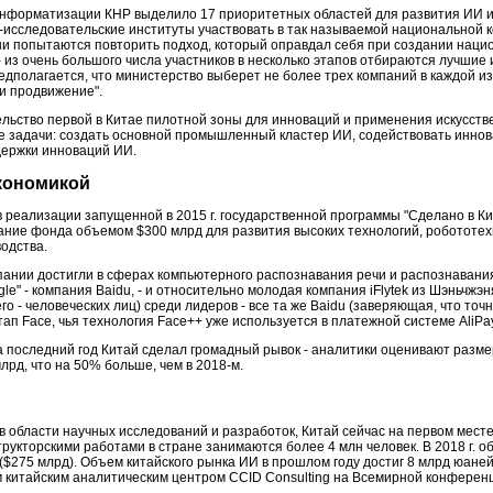
нформатизации КНР выделило 17 приоритетных областей для развития ИИ и
-исследовательские институты участвовать в так называемой национальной 
они попытаются повторить подход, который оправдал себя при создании наци
 из очень большого числа участников в несколько этапов отбираются лучшие и
полагается, что министерство выберет не более трех компаний в каждой из
и продвижение".
тельство первой в Китае пилотной зоны для инноваций и применения искусств
е задачи: создать основной промышленный кластер ИИ, содействовать инно
держки инноваций ИИ.
экономикой
 реализации запущенной в 2015 г. государственной программы "Сделано в Ки
дание фонда объемом $300 млрд для развития высоких технологий, робототех
одства.
ании достигли в сферах компьютерного распознавания речи и распознавания
le" - компания Baidu, - и относительно молодая компания iFlytek из Шэньчжэн
о - человеческих лиц) среди лидеров - все та же Baidu (заверяющая, что точ
тап Face, чья технология Face++ уже используется в платежной системе AliPay
а последний год Китай сделал громадный рывок - аналитики оценивают разме
млрд, что на 50% больше, чем в 2018-м.
в области научных исследований и разработок, Китай сейчас на первом месте
рукторскими работами в стране занимаются более 4 млн человек. В 2018 г. 
$275 млрд). Объем китайского рынка ИИ в прошлом году достиг 8 млрд юаней 
м китайским аналитическим центром CCID Consulting на Всемирной конферен