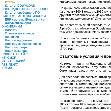
интеллекта нового поколения, чтоб
Статьи
Каталог DOWNLOAD
По финансовым показателям общий о
СВОБОДНОЕ ПО/OPEN SOURCE
на отметку $60,3 млрд и к 2030-му 
Каталог свободного ПО
другими стратегическими документа
СИСТЕМЫ АВТОМАТИЗАЦИИ
Китая, определенных в "13-м пятил
ERP-система iRenaissance
Документооборот
Как полагает бывший президент Go
О КОМПАНИИ
AlphaGo, разработанной Google на
Новости
таким же вдохновляющим вызовом дл
Отзывы заказчиков
Лицензии
Но и кроме "момента спутника" у к
Наши координаты
стареет, природных ресурсов мало,
Программа партнерства
производство, умную медицину, умн
Наши партнеры
($700 млрд).
Наши вакансии
НОВОЕ НА САЙТЕ
Стартовые условия и пр
ИТ-ЮМОР
ИТ-ГЛОССАРИЙ
На момент принятия Национальной с
RSS-ЛЕНТА
важнейших областях - в фундамента
АРХИВ
Отмечалась также значительная не
Для преодоления разрыва Китай про
лучших специалистов, при этом не
иностранных компаний для получен
рынок все чаще становится переда
компаний от зарубежных конкурент
компаниями таким образом, чтобы о
Поставлена цель стать самодостато
2019 г. только 16% полупроводников
Пекин поставил целью повысить этот 