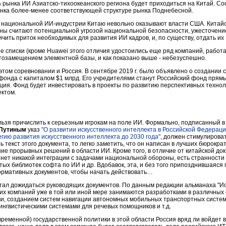
 70% рынка ИИ Азиатско-тихоокеанского региона будет приходиться на Китай. С
ынка более-менее соответствующей структуре рынка Поднебесной.
 национальной ИИ-индустрии Китаю невольно оказывают власти США. Китайс
аны считают потенциальной угрозой национальной безопасности, ужесточен
чить приток необходимых для развития ИИ кадров, и, по существу, отдать их
е списки (кроме Huawei этого отличия удостоились еще ряд компаний, работ
тозамещением элементной базы, и как показано выше - небезуспешно.
том соревновании и Россия. В сентябре 2019 г. было объявлено о создании 
фонда с капиталом $1 млрд. Его учредителями станут Российский фонд прям
ия. Фонд будет инвестировать в проекты по развитию перспективных техноло
ектом.
ельзя причислить к серьезным игрокам на поле ИИ. Формально, подписанный в
Путиным
указ
"О развитии искусственного интеллекта в Российской Федераци
гию развития искусственного интеллекта до 2030 года"
, должен стимулироват
 текст этого документа, то легко заметить, что он написан в лучших бюрокра
ие прорывных решений в области ИИ. Кроме того, в отличие от китайской док
 нет никакой интеграции с задачами национальной обороны, есть странности 
ытых библиотек софта по ИИ и др. Вдобавок, эта, и без того припозднившаяся 
рмативных документов, чтобы начать действовать…
стал дожидаться руководящих документов. По данным редакции альманаха "И
ких компаний уже в той или иной мере занимаются разработками в различных 
и, созданием систем навигации автономных мобильных транспортных систем
ингвистическими системами для речевых помощников и т.д.
евременной) государственной политики в этой области Россия вряд ли войдет 