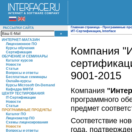
Главная страница
-
Программные пр
РАССЫЛКИ САЙТА
ИТ-Сертификация
,
Interface
ИНТЕРНЕТ-МАГАЗИН
Лицензионное ПО
Компания "
Курсы обучения
Сертификация
ОБУЧЕНИЕ И СЕМИНАРЫ
сертификац
Каталог курсов
Новости
Статьи
9001-2015
Вопросы и ответы
Бесплатные семинары
Онлайн-курсы
Курсы Microsoft On-Demand
Компания
"Инте
Кафедра МФТИ
ЦЕНТР ТЕСТИРОВАНИЯ
программного об
IT-Сертификации
Новости
Статьи
предмет соответс
ПРОГРАММНЫЕ ПРОДУКТЫ
Каталог ПО
Лицензиатор ПО
Соответствие нов
Схемы лицензирования
Новости
года, подтвержд
Вопросы и ответы