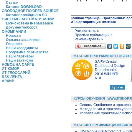
Статьи
Каталог DOWNLOAD
СВОБОДНОЕ ПО/OPEN SOURCE
Каталог свободного ПО
Главная страница
-
Программные пр
СИСТЕМЫ АВТОМАТИЗАЦИИ
ИТ-Сертификация
,
Interface
ERP-система iRenaissance
Документооборот
Распечатать »
О КОМПАНИИ
Правила публикации »
Новости
Рекомендовать »
Отзывы заказчиков
Лицензии
Поделиться…
Наши координаты
Программа партнерства
МАГАЗИН ПРОГРАММНОГО ОБЕСП
Наши партнеры
Наши вакансии
SAP® Crystal
НОВОЕ НА САЙТЕ
Dashboard Design
ИТ-ЮМОР
Departmental
ИТ-ГЛОССАРИЙ
2016 WIN INTL
RSS-ЛЕНТА
NUL
АРХИВ
КУРСЫ ОБУЧЕНИЯ
WWW.ITSHOP.
Основы Confluence и практика
Методология и практика упра
Управление проектами с исполь
МАГАЗИН СЕРТИФИКАЦИОННЫХ Э
IBM MobileFirst Protect V1 Fun