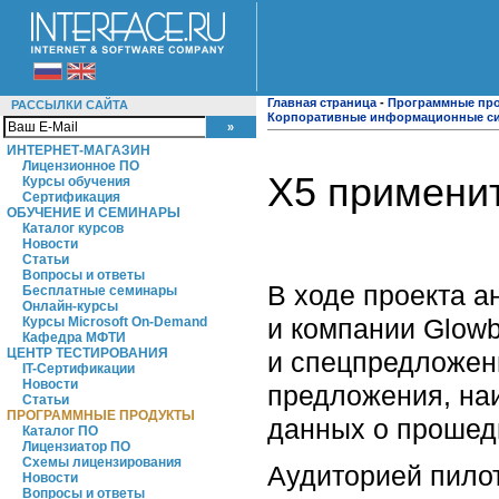
Главная страница
-
Программные пр
РАССЫЛКИ САЙТА
Корпоративные информационные с
ИНТЕРНЕТ-МАГАЗИН
Лицензионное ПО
X5 применит
Курсы обучения
Сертификация
ОБУЧЕНИЕ И СЕМИНАРЫ
Каталог курсов
Новости
Статьи
Вопросы и ответы
В ходе проекта а
Бесплатные семинары
Онлайн-курсы
и компании Glowb
Курсы Microsoft On-Demand
Кафедра МФТИ
ЦЕНТР ТЕСТИРОВАНИЯ
и спецпредложен
IT-Сертификации
Новости
предложения, на
Статьи
ПРОГРАММНЫЕ ПРОДУКТЫ
данных о прошед
Каталог ПО
Лицензиатор ПО
Схемы лицензирования
Аудиторией пилот
Новости
Вопросы и ответы