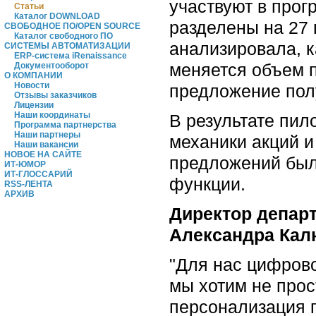
участвуют в прог
Статьи
Каталог DOWNLOAD
разделены на 27 
СВОБОДНОЕ ПО/OPEN SOURCE
Каталог свободного ПО
анализировала, к
СИСТЕМЫ АВТОМАТИЗАЦИИ
ERP-система iRenaissance
меняется объем 
Документооборот
О КОМПАНИИ
Новости
предложение пол
Отзывы заказчиков
Лицензии
Наши координаты
В результате пи
Программа партнерства
Наши партнеры
механики акций 
Наши вакансии
НОВОЕ НА САЙТЕ
предложений был
ИТ-ЮМОР
ИТ-ГЛОССАРИЙ
функции.
RSS-ЛЕНТА
АРХИВ
Директор департ
Александра Кал
"Для нас цифрово
мы хотим не прос
персонализация 