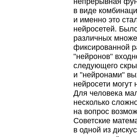
непрерывная фун
в виде комбинац
и именно это ст
нейросетей. Было
различных множе
фиксированной р
"нейронов" входн
следующего скры
и "нейронами" вы
нейросети могут 
Для человека мал
несколько сложно
на вопрос возмож
Советские математ
в одной из диску