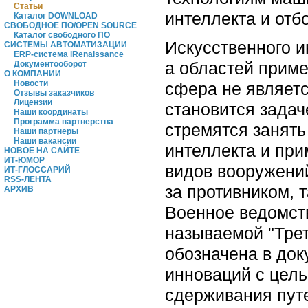
Статьи
интеллекта и отб
Каталог DOWNLOAD
СВОБОДНОЕ ПО/OPEN SOURCE
Каталог свободного ПО
Искусственного ин
СИСТЕМЫ АВТОМАТИЗАЦИИ
ERP-система iRenaissance
а областей приме
Документооборот
О КОМПАНИИ
Новости
сфера не являетс
Отзывы заказчиков
Лицензии
становится зада
Наши координаты
Программа партнерства
стремятся занят
Наши партнеры
Наши вакансии
интеллекта и при
НОВОЕ НА САЙТЕ
ИТ-ЮМОР
видов вооружени
ИТ-ГЛОССАРИЙ
RSS-ЛЕНТА
за противником, 
АРХИВ
Военное ведомств
называемой "Трет
обозначена в док
инноваций с цел
сдерживания пут