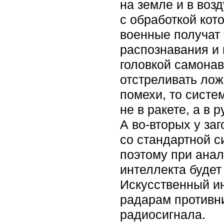
на земле и в воз
с обработкой кот
военные получат 
распознавания и
головкой самонав
отстреливать лож
помехи, то систе
не в ракете, а в 
А во‑вторых у за
со стандартной с
поэтому при анал
интеллекта будет
Искусственный ин
радарам противни
радиосигнала.