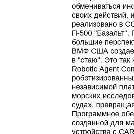
обмениваться ин
своих действий, 
реализовано в С
П-500 "Базальт", 
большие перспек
ВМФ США создает
в "стаю". Это так
Robotic Agent Co
роботизированных
независимой пла
морских исследов
судах, превращая
Программное обе
созданной для м
устройства с CAR