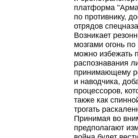
платформа "Армат
по противнику, д
отрядов спецназа
Возникает резонн
мозгами огонь по
можно избежать п
распознавания ли
принимающему ре
и наводчика, доб
процессоров, кот
также как спинно
трогать раскален
Принимая во вни
предполагают изм
война будет вест