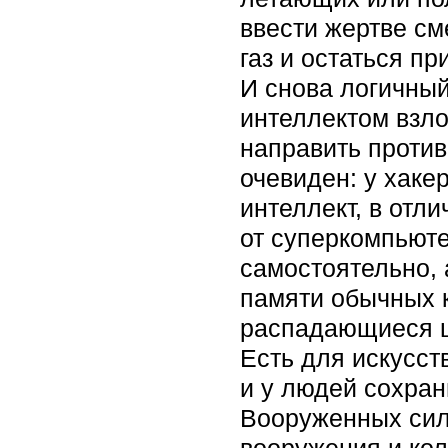
ввести жертве см
газ и остаться п
И снова логичный
интеллектом взло
направить против
очевиден: у хаке
интеллект, в отл
от суперкомпьюте
самостоятельно, 
памяти обычных 
распадающиеся ц
Есть для искусст
и у людей сохран
Вооруженных сил
вооружения и ко