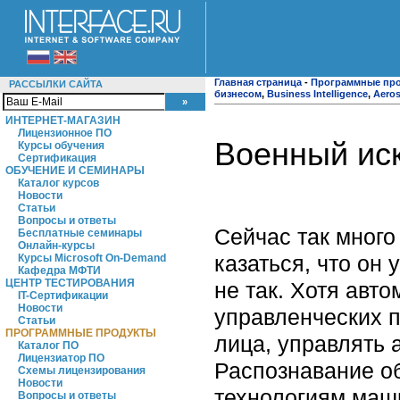
Главная страница
-
Программные пр
РАССЫЛКИ САЙТА
бизнесом
,
Business Intelligence
,
Aeros
ИНТЕРНЕТ-МАГАЗИН
Лицензионное ПО
Военный ис
Курсы обучения
Сертификация
ОБУЧЕНИЕ И СЕМИНАРЫ
Каталог курсов
Новости
Статьи
Вопросы и ответы
Сейчас так много
Бесплатные семинары
Онлайн-курсы
казаться, что он
Курсы Microsoft On-Demand
Кафедра МФТИ
ЦЕНТР ТЕСТИРОВАНИЯ
не так. Хотя авт
IT-Сертификации
Новости
управленческих п
Статьи
ПРОГРАММНЫЕ ПРОДУКТЫ
лица, управлять 
Каталог ПО
Лицензиатор ПО
Распознавание об
Схемы лицензирования
Новости
технологиям маш
Вопросы и ответы