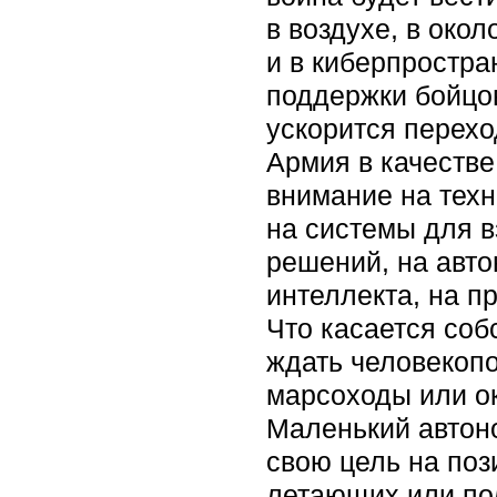
в воздухе, в око
и в киберпростра
поддержки бойцов
ускорится перехо
Армия в качестве
внимание на техн
на системы для в
решений, на авт
интеллекта, на п
Что касается соб
ждать человекопо
марсоходы или ок
Маленький автон
свою цель на поз
летающих или по