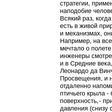
стратегии, приме
наподобие челове
Всякий раз, когд
есть в живой пр
и механизмах, он
Например, на все
мечтало о полете
инженеры смотре
и в Средние века
Леонардо да Винч
Просвещения, и н
отдаленно напоми
птичьего крыла -
поверхность, - п
давления (снизу 