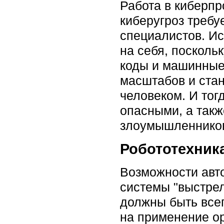
Работа в киберп
киберугроз треб
специалистов. Ис
на себя, посколь
коды и машинные 
масштабов и ста
человеком. И тог
опасными, а такж
злоумышленников
Робототехник
Возможности авто
системы "выстрел
должны быть всег
на применение ор