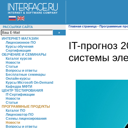
Главная страница
-
Программные пр
РАССЫЛКИ САЙТА
ИНТЕРНЕТ-МАГАЗИН
IT-прогноз 
Лицензионное ПО
Курсы обучения
Сертификация
системы эле
ОБУЧЕНИЕ И СЕМИНАРЫ
Каталог курсов
Новости
Статьи
Вопросы и ответы
Бесплатные семинары
Онлайн-курсы
Курсы Microsoft On-Demand
Кафедра МФТИ
ЦЕНТР ТЕСТИРОВАНИЯ
IT-Сертификации
Новости
Статьи
ПРОГРАММНЫЕ ПРОДУКТЫ
Каталог ПО
Лицензиатор ПО
Схемы лицензирования
Новости
Вопросы и ответы