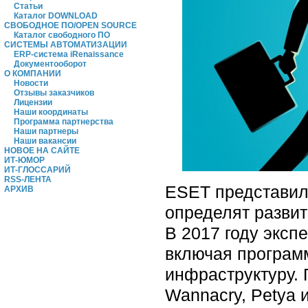
Статьи
Каталог DOWNLOAD
СВОБОДНОЕ ПО/OPEN SOURCE
Каталог свободного ПО
СИСТЕМЫ АВТОМАТИЗАЦИИ
ERP-система iRenaissance
Документооборот
О КОМПАНИИ
Новости
Отзывы заказчиков
Лицензии
Наши координаты
Программа партнерства
Наши партнеры
Наши вакансии
НОВОЕ НА САЙТЕ
ИТ-ЮМОР
ИТ-ГЛОССАРИЙ
RSS-ЛЕНТА
ESET представил
АРХИВ
определят развит
В 2017 году эксп
включая программ
инфраструктуру.
Wannacry, Petya 