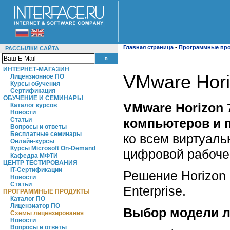
Главная страница
-
Программные пр
РАССЫЛКИ САЙТА
ИНТЕРНЕТ-МАГАЗИН
VMware Hor
Лицензионное ПО
Курсы обучения
Сертификация
ОБУЧЕНИЕ И СЕМИНАРЫ
VMware Horizon 
Каталог курсов
Новости
компьютеров и 
Статьи
Вопросы и ответы
Бесплатные семинары
ко всем виртуал
Онлайн-курсы
Курсы Microsoft On-Demand
цифровой рабоче
Кафедра МФТИ
ЦЕНТР ТЕСТИРОВАНИЯ
IT-Сертификации
Решение Horizon 
Новости
Статьи
Enterprise.
ПРОГРАММНЫЕ ПРОДУКТЫ
Каталог ПО
Лицензиатор ПО
Выбор модели л
Схемы лицензирования
Новости
Вопросы и ответы