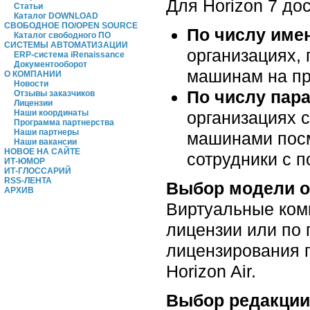
Для Horizon 7 до
Статьи
Каталог DOWNLOAD
СВОБОДНОЕ ПО/OPEN SOURCE
По числу име
Каталог свободного ПО
СИСТЕМЫ АВТОМАТИЗАЦИИ
организациях,
ERP-система iRenaissance
Документооборот
машинам на пр
О КОМПАНИИ
Новости
По числу пар
Отзывы заказчиков
Лицензии
организациях 
Наши координаты
Программа партнерства
Наши партнеры
машинами посм
Наши вакансии
НОВОЕ НА САЙТЕ
сотрудники с 
ИТ-ЮМОР
ИТ-ГЛОССАРИЙ
RSS-ЛЕНТА
Выбор модели 
АРХИВ
Виртуальные ком
лицензии или по 
лицензирования п
Horizon Air.
Выбор редакции