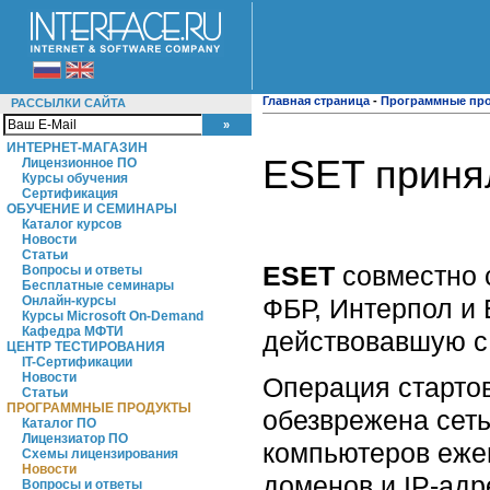
Главная страница
-
Программные пр
РАССЫЛКИ САЙТА
ИНТЕРНЕТ-МАГАЗИН
ESET принял
Лицензионное ПО
Курсы обучения
Сертификация
ОБУЧЕНИЕ И СЕМИНАРЫ
Каталог курсов
Новости
Статьи
ESET
совместно
Вопросы и ответы
Бесплатные семинары
ФБР, Интерпол и 
Онлайн-курсы
Курсы Microsoft On-Demand
Кафедра МФТИ
действовавшую с 
ЦЕНТР ТЕСТИРОВАНИЯ
IT-Сертификации
Новости
Операция стартов
Статьи
ПРОГРАММНЫЕ ПРОДУКТЫ
обезврежена сеть
Каталог ПО
Лицензиатор ПО
компьютеров еже
Схемы лицензирования
Новости
доменов и IP-адр
Вопросы и ответы