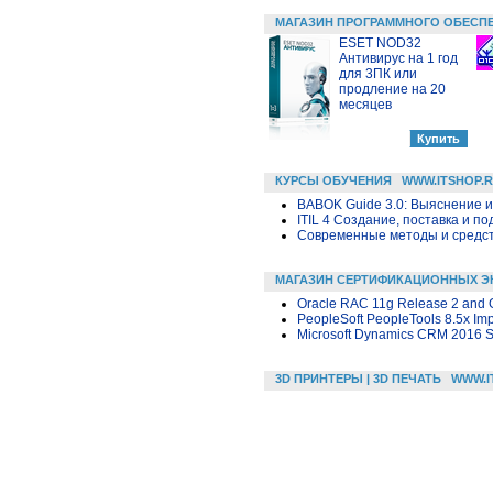
МАГАЗИН ПРОГРАММНОГО ОБЕСП
ESET NOD32
Антивирус на 1 год
для 3ПК или
продление на 20
месяцев
КУРСЫ ОБУЧЕНИЯ
WWW.ITSHOP.
BABOK Guide 3.0: Выяснение 
ITIL 4 Создание, поставка и под
Современные методы и средс
МАГАЗИН СЕРТИФИКАЦИОННЫХ Э
Oracle RAC 11g Release 2 and Gr
PeopleSoft PeopleTools 8.5x Imp
Microsoft Dynamics CRM 2016 S
3D ПРИНТЕРЫ | 3D ПЕЧАТЬ
WWW.I