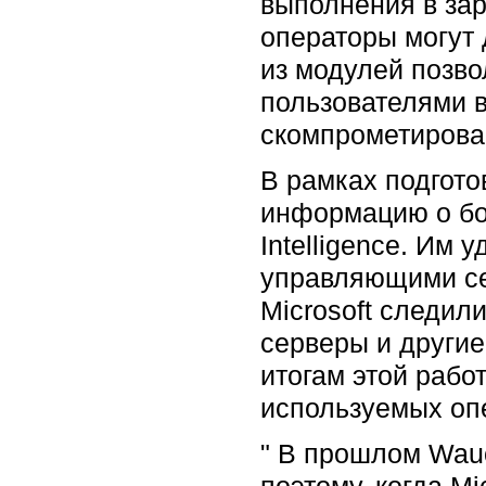
выполнения в за
операторы могут 
из модулей позв
пользователями в
скомпрометирован
В рамках подгот
информацию о бо
Intelligence. Им 
управляющими се
Microsoft следил
серверы и други
итогам этой рабо
используемых оп
" В прошлом Wau
поэтому, когда M