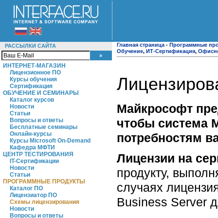
Главная страница
-
Программные пр
РАССЫЛКИ САЙТА
Обучение
,
ИТ-Сертификация
,
Офисн
ИНТЕРНЕТ-МАГАЗИН
Лицензионное ПО
Лицензирова
Курсы обучения
Сертификация
ОБУЧЕНИЕ И СЕМИНАРЫ
Каталог курсов
Майкрософт пред
Новости
Статьи
чтобы система M
Вопросы и ответы
Бесплатные семинары
Онлайн-курсы
потребностям в
Курсы Microsoft On-Demand
Кафедра МФТИ
ЦЕНТР ТЕСТИРОВАНИЯ
Лицензии на се
IT-Сертификации
Новости
продукту, выполн
Статьи
ПРОГРАММНЫЕ ПРОДУКТЫ
случаях лицензия
Каталог ПО
Лицензиатор ПО
Business Server 
Схемы лицензирования
Новости
Вопросы и ответы