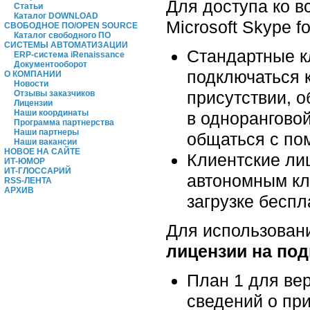
Для доступа ко в
Статьи
Каталог DOWNLOAD
Microsoft Skype 
СВОБОДНОЕ ПО/OPEN SOURCE
Каталог свободного ПО
СИСТЕМЫ АВТОМАТИЗАЦИИ
Стандартные к
ERP-система iRenaissance
Документооборот
подключаться к
О КОМПАНИИ
Новости
присутствии, 
Отзывы заказчиков
Лицензии
Наши координаты
в одноранговой
Программа партнерства
Наши партнеры
общаться с по
Наши вакансии
НОВОЕ НА САЙТЕ
Клиентские ли
ИТ-ЮМОР
ИТ-ГЛОССАРИЙ
автономным кл
RSS-ЛЕНТА
АРХИВ
загрузке беспл
Для использован
лицензии на под
План 1 для ве
сведений о пр